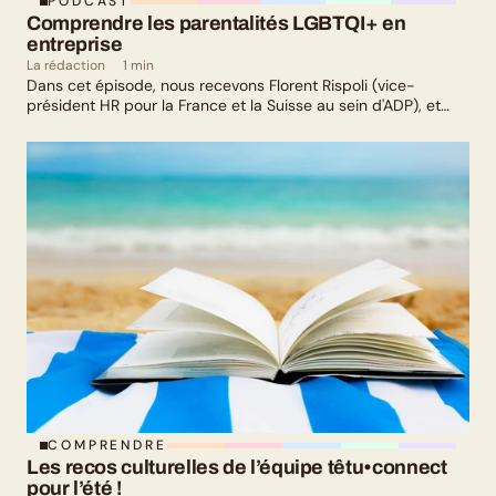
PODCAST
Comprendre les parentalités LGBTQI+ en 
entreprise
La rédaction
1 min
Dans cet épisode, nous recevons Florent Rispoli (vice-
président HR pour la France et la Suisse au sein d'ADP), et
Mélanie Lafuma (co-fondatrice de Senza) qui nous parlent de
leurs parcours de parents LGBTQ+.
COMPRENDRE
Les recos culturelles de l’équipe têtu•connect 
pour l’été !