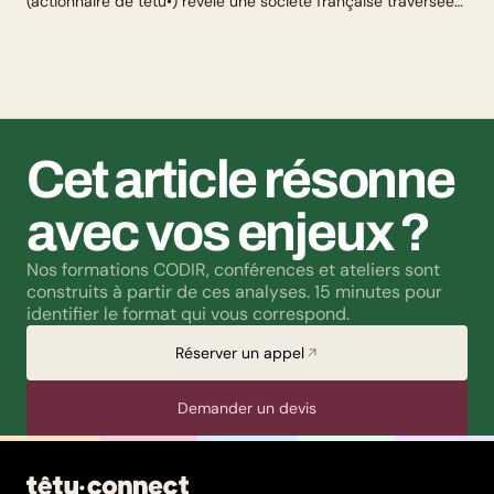
(actionnaire de têtu•) révèle une société française traversée
par un paradoxe : alors qu’une large majorité de Français
soutient les actions de lutte contre les LGBTphobies, les
questions liées à la transidentité continuent de susciter
méfiance et rejet.
Cet article résonne 
avec vos enjeux ?
Nos formations CODIR, conférences et ateliers sont 
construits à partir de ces analyses. 15 minutes pour 
identifier le format qui vous correspond.
Réserver un appel
Demander un devis