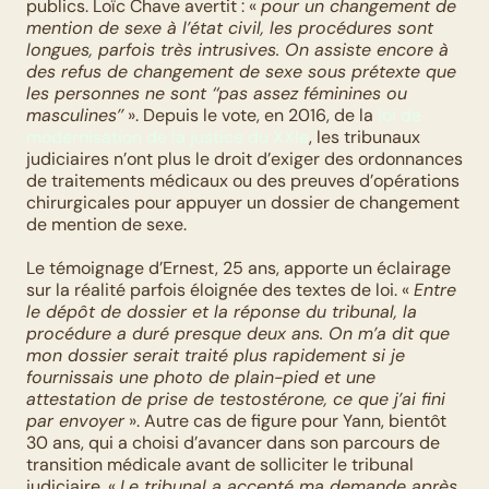
publics. Loïc Chave avertit : « 
pour un changement de 
mention de sexe à l’état civil, les procédures sont 
longues, parfois très intrusives. On assiste encore à 
des refus de changement de sexe sous prétexte que 
les personnes ne sont ‘‘pas assez féminines ou 
masculines’’
 ». Depuis le vote, en 2016, de la 
loi de 
modernisation de la justice du XXIe
, les tribunaux 
judiciaires n’ont plus le droit d’exiger des ordonnances 
de traitements médicaux ou des preuves d’opérations 
chirurgicales pour appuyer un dossier de changement 
de mention de sexe.
Le témoignage d’Ernest, 25 ans, apporte un éclairage 
sur la réalité parfois éloignée des textes de loi. « 
Entre 
le dépôt de dossier et la réponse du tribunal, la 
procédure a duré presque deux ans. On m’a dit que 
mon dossier serait traité plus rapidement si je 
fournissais une photo de plain-pied et une 
attestation de prise de testostérone, ce que j’ai fini 
par envoyer
 ». Autre cas de figure pour Yann, bientôt 
30 ans, qui a choisi d’avancer dans son parcours de 
transition médicale avant de solliciter le tribunal 
judiciaire. « 
Le tribunal a accepté ma demande après 