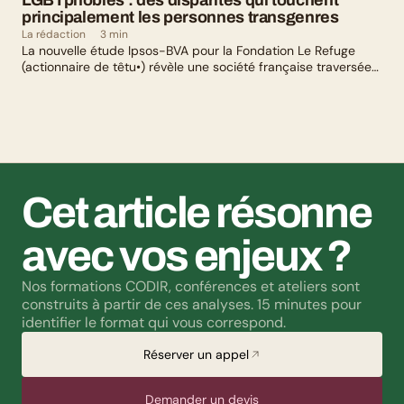
LGBTphobies : des disparités qui touchent 
principalement les personnes transgenres
La rédaction
3 min
La nouvelle étude Ipsos-BVA pour la Fondation Le Refuge
(actionnaire de têtu•) révèle une société française traversée
par un paradoxe : alors qu’une large majorité de Français
soutient les actions de lutte contre les LGBTphobies, les
questions liées à la transidentité continuent de susciter
méfiance et rejet.
Cet article résonne 
avec vos enjeux ?
Nos formations CODIR, conférences et ateliers sont 
construits à partir de ces analyses. 15 minutes pour 
identifier le format qui vous correspond.
Réserver un appel
Demander un devis