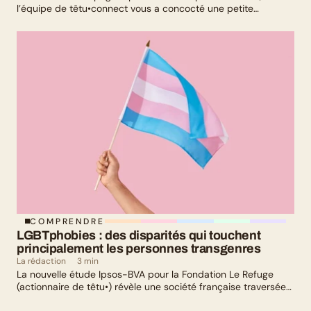
l’équipe de têtu•connect vous a concocté une petite
sélection culturelle. Livres, série, musique et exposition
culturelle : il y en a pour tous les goûts !
COMPRENDRE
LGBTphobies : des disparités qui touchent 
principalement les personnes transgenres
La rédaction
3 min
La nouvelle étude Ipsos-BVA pour la Fondation Le Refuge
(actionnaire de têtu•) révèle une société française traversée
par un paradoxe : alors qu’une large majorité de Français