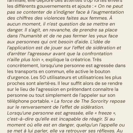
familiale, elle déplore des attentes trop fortes envers 
les différents gouvernements et ajoute : 
« On ne peut 
pas se contenter de s’indigner face à l’augmentation 
des chiffres des violences faites aux femmes. À 
aucun moment, il n’est question de se mettre en 
danger. Il s’agit, en revanche, de prendre sa place 
dans l’humanité et de ne pas fermer les yeux face 
aux personnes qui ont besoin d’aide. L’idée de 
l’application est de jouer sur l’effet de sidération et 
d’arrêter l’agresseur avant que la confrontation 
n’aille plus loin »
, explique la créatrice. Très 
concrètement, lorsqu’une personne est agressée dans 
les transports en commun, elle active le bouton 
d’urgence. Les 50 utilisateurs et utilisatrices les plus 
proches sont alerté·es. Il leur suffit alors de se rendre 
sur le lieu de l’agression en prétendant connaître la 
personne ou tout simplement de l’appeler sur son 
téléphone portable. « 
La force de The Sorority repose 
sur le renversement de l’effet de sidération. 
Lorsqu’une personne est agressée, elle « freeze », 
c’est-à-dire qu’elle est incapable de réagir. Si au 
moment où elle est en danger, quelqu’un l’appelle ou 
se met à lui parler, elle va retrouver ses réflexes. Au 