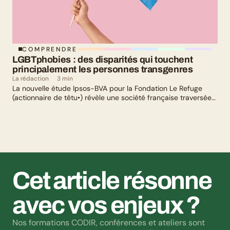
COMPRENDRE
LGBTphobies : des disparités qui touchent 
principalement les personnes transgenres
La rédaction
3 min
La nouvelle étude Ipsos-BVA pour la Fondation Le Refuge
(actionnaire de têtu•) révèle une société française traversée
par un paradoxe : alors qu’une large majorité de Français
soutient les actions de lutte contre les LGBTphobies, les
questions liées à la transidentité continuent de susciter
méfiance et rejet.
Cet article résonne 
avec vos enjeux ?
Nos formations CODIR, conférences et ateliers sont 