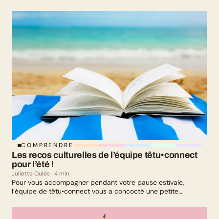
Mélanie Lafuma (co-fondatrice de Senza) qui nous parlent de
leurs parcours de parents LGBTQ+.
COMPRENDRE
Les recos culturelles de l’équipe têtu•connect 
pour l’été !
Juliette Oulès
4 min
Pour vous accompagner pendant votre pause estivale,
l’équipe de têtu•connect vous a concocté une petite
sélection culturelle. Livres, série, musique et exposition
culturelle : il y en a pour tous les goûts !