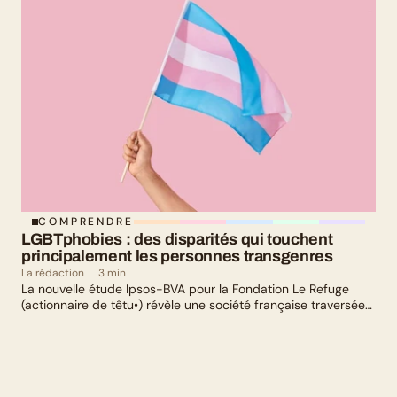
COMPRENDRE
LGBTphobies : des disparités qui touchent 
principalement les personnes transgenres
La rédaction
3 min
La nouvelle étude Ipsos-BVA pour la Fondation Le Refuge
(actionnaire de têtu•) révèle une société française traversée
par un paradoxe : alors qu’une large majorité de Français
soutient les actions de lutte contre les LGBTphobies, les
questions liées à la transidentité continuent de susciter
méfiance et rejet.