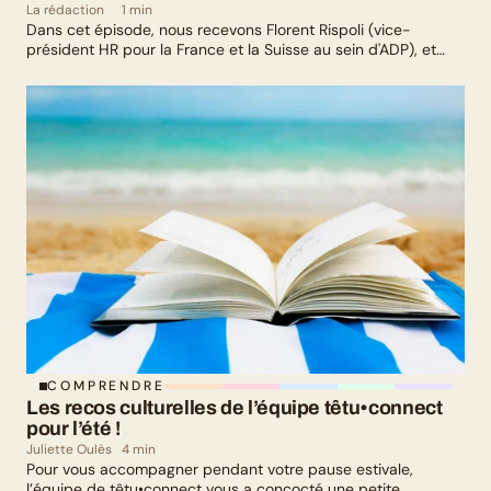
La rédaction
1 min
Dans cet épisode, nous recevons Florent Rispoli (vice-
président HR pour la France et la Suisse au sein d'ADP), et
Mélanie Lafuma (co-fondatrice de Senza) qui nous parlent de
leurs parcours de parents LGBTQ+.
COMPRENDRE
Les recos culturelles de l’équipe têtu•connect 
pour l’été !
Juliette Oulès
4 min
Pour vous accompagner pendant votre pause estivale,
l’équipe de têtu•connect vous a concocté une petite