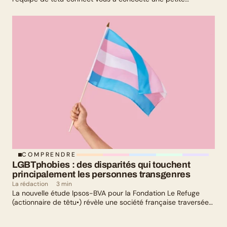
sélection culturelle. Livres, série, musique et exposition
culturelle : il y en a pour tous les goûts !
COMPRENDRE
LGBTphobies : des disparités qui touchent 
principalement les personnes transgenres
La rédaction
3 min
La nouvelle étude Ipsos-BVA pour la Fondation Le Refuge
(actionnaire de têtu•) révèle une société française traversée
par un paradoxe : alors qu’une large majorité de Français
soutient les actions de lutte contre les LGBTphobies, les