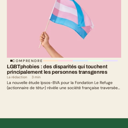
COMPRENDRE
LGBTphobies : des disparités qui touchent 
principalement les personnes transgenres
La rédaction
3 min
La nouvelle étude Ipsos-BVA pour la Fondation Le Refuge
(actionnaire de têtu•) révèle une société française traversée
par un paradoxe : alors qu’une large majorité de Français
soutient les actions de lutte contre les LGBTphobies, les
questions liées à la transidentité continuent de susciter
méfiance et rejet.