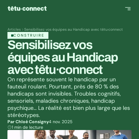
Articles
Sensibilisez vos équipes au Handicap avec têtu·connect
CONSTRUIRE
Sensibilisez vos 
équipes au Handicap 
avec têtu·connect
On représente souvent le handicap par un 
fauteuil roulant. Pourtant, près de 80 % des 
handicaps sont invisibles. Troubles cognitifs, 
sensoriels, maladies chroniques, handicap 
psychique… La réalité est bien plus large que les 
stéréotypes.
Par Chloé Consigny
4 nov. 2025
1 min de lecture