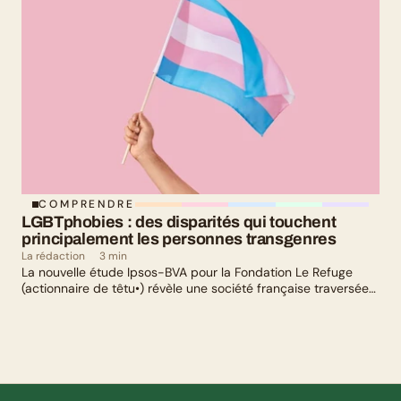
COMPRENDRE
LGBTphobies : des disparités qui touchent 
principalement les personnes transgenres
La rédaction
3 min
La nouvelle étude Ipsos-BVA pour la Fondation Le Refuge
(actionnaire de têtu•) révèle une société française traversée
par un paradoxe : alors qu’une large majorité de Français
soutient les actions de lutte contre les LGBTphobies, les
questions liées à la transidentité continuent de susciter
méfiance et rejet.