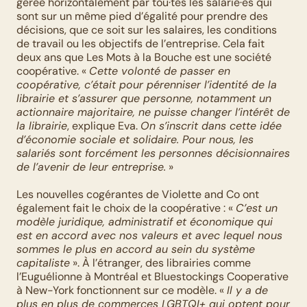
gérée horizontalement par tou·tes les salarié·es qui 
sont sur un même pied d’égalité pour prendre des 
décisions, que ce soit sur les salaires, les conditions 
de travail ou les objectifs de l’entreprise. Cela fait 
deux ans que Les Mots à la Bouche est une société 
coopérative. « 
Cette volonté de passer en 
coopérative, c’était pour pérenniser l’identité de la 
librairie et s’assurer que personne, notamment un 
actionnaire majoritaire, ne puisse changer l’intérêt de 
la librairie
, explique Eva. 
On s’inscrit dans cette idée 
d’économie sociale et solidaire. Pour nous, les 
salariés sont forcément les personnes décisionnaires 
de l’avenir de leur entreprise.
 »
Les nouvelles cogérantes de Violette and Co ont 
également fait le choix de la coopérative : « 
C’est un 
modèle juridique, administratif et économique qui 
est en accord avec nos valeurs et avec lequel nous 
sommes le plus en accord au sein du système 
capitaliste
 ». À l’étranger, des librairies comme 
l’Euguélionne à Montréal et Bluestockings Cooperative 
à New-York fonctionnent sur ce modèle. « 
Il y a de 
plus en plus de commerces LGBTQI+ qui optent pour 