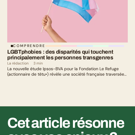
COMPRENDRE
LGBTphobies : des disparités qui touchent 
principalement les personnes transgenres
La rédaction
3 min
La nouvelle étude Ipsos-BVA pour la Fondation Le Refuge
(actionnaire de têtu•) révèle une société française traversée
par un paradoxe : alors qu’une large majorité de Français
soutient les actions de lutte contre les LGBTphobies, les
questions liées à la transidentité continuent de susciter
méfiance et rejet.
Cet article résonne 