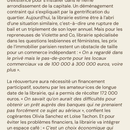
d'existence pour s’installer dans le 11ème 
arrondissement de la capitale. Un déménagement 
contraint qui s’expliquait par la gentrification du 
quartier. Aujourd’hui, la librairie estime être à l’abri 
d’une situation similaire, c’est-à-dire une rupture de 
bail et un triplement de son loyer annuel. Mais pour les 
repreneuses de Violette and Co, librairie spécialisée 
dans les questions lesbiennes et féministes, les prix 
de l’immobilier parisien restent un obstacle de taille 
pour un commerce indépendant : « 
On a regardé dans 
le privé mais le pas-de-porte pour les locaux 
commerciaux va de 100 000 à 300 000 euros, voire 
plus
 ». 
La réouverture aura nécessité un financement 
participatif, soutenu par les amateur·ices de longue 
date de la librairie, qui a permis de récolter 172 000 
euros. « 
On savait qu’on aurait des difficultés pour 
obtenir un prêt auprès des banques qui ne prenaient 
pas forcément ce sujet au sérieux
 », confient les 
cogérantes Olivia Sanchez et Loïse Tachon. Et pour 
éviter les problèmes financiers, la librairie va intégrer 
un espace café : « 
C’est un choix économique qui 