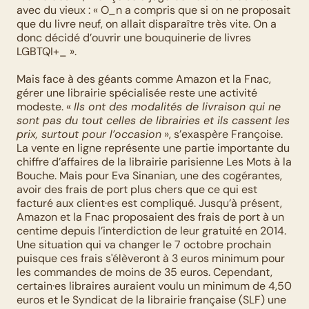
avec du vieux : « O_n a compris que si on ne proposait 
que du livre neuf, on allait disparaître très vite. On a 
donc décidé d’ouvrir une bouquinerie de livres 
LGBTQI+_ ». 
Mais face à des géants comme Amazon et la Fnac, 
gérer une librairie spécialisée reste une activité 
modeste. « 
Ils ont des modalités de livraison qui ne 
sont pas du tout celles de librairies et ils cassent les 
prix, surtout pour l’occasion
 », s’exaspère Françoise. 
La vente en ligne représente une partie importante du 
chiffre d’affaires de la librairie parisienne Les Mots à la 
Bouche. Mais pour Eva Sinanian, une des cogérantes, 
avoir des frais de port plus chers que ce qui est 
facturé aux client·es est compliqué. Jusqu’à présent, 
Amazon et la Fnac proposaient des frais de port à un 
centime depuis l’interdiction de leur gratuité en 2014. 
Une situation qui va changer le 7 octobre prochain 
puisque ces frais s'élèveront à 3 euros minimum pour 
les commandes de moins de 35 euros. Cependant, 
certain·es libraires auraient voulu un minimum de 4,50 
euros et le Syndicat de la librairie française (SLF) une 