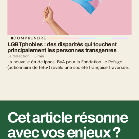
COMPRENDRE
LGBTphobies : des disparités qui touchent 
principalement les personnes transgenres
La rédaction
3 min
La nouvelle étude Ipsos-BVA pour la Fondation Le Refuge
(actionnaire de têtu•) révèle une société française traversée
par un paradoxe : alors qu’une large majorité de Français
soutient les actions de lutte contre les LGBTphobies, les
questions liées à la transidentité continuent de susciter
méfiance et rejet.
Cet article résonne 
avec vos enjeux ?