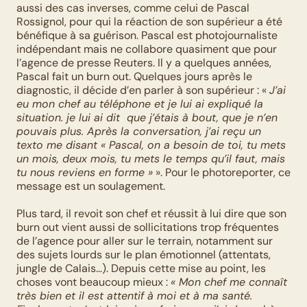
aussi des cas inverses, comme celui de Pascal 
Rossignol, pour qui la réaction de son supérieur a été 
bénéfique à sa guérison. Pascal est photojournaliste 
indépendant mais ne collabore quasiment que pour 
l’agence de presse Reuters. Il y a quelques années, 
Pascal fait un burn out. Quelques jours après le 
diagnostic, il décide d’en parler à son supérieur : « 
J’ai 
eu mon chef au téléphone et je lui ai expliqué la 
situation. je lui ai dit  que j’étais à bout, que je n’en 
pouvais plus. Après la conversation, j’ai reçu un 
texto me disant « Pascal, on a besoin de toi, tu mets 
un mois, deux mois, tu mets le temps qu’il faut, mais 
tu nous reviens en forme »
 ». Pour le photoreporter, ce 
message est un soulagement.
Plus tard, il revoit son chef et réussit à lui dire que son 
burn out vient aussi de sollicitations trop fréquentes 
de l’agence pour aller sur le terrain, notamment sur 
des sujets lourds sur le plan émotionnel (attentats, 
jungle de Calais…). Depuis cette mise au point, les 
choses vont beaucoup mieux : 
« Mon chef me connaît 
très bien et il est attentif à moi et à ma santé. 