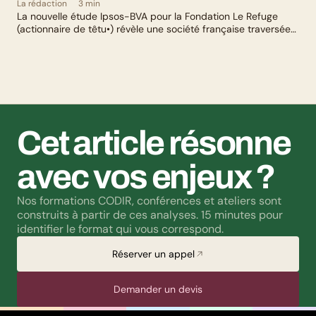
La rédaction
3 min
La nouvelle étude Ipsos-BVA pour la Fondation Le Refuge
(actionnaire de têtu•) révèle une société française traversée
par un paradoxe : alors qu’une large majorité de Français
soutient les actions de lutte contre les LGBTphobies, les
questions liées à la transidentité continuent de susciter
méfiance et rejet.
Cet article résonne 
avec vos enjeux ?
Nos formations CODIR, conférences et ateliers sont 
construits à partir de ces analyses. 15 minutes pour 
identifier le format qui vous correspond.
Réserver un appel
Demander un devis