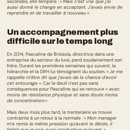
secondes, elle tempère : « 
Mais c’est vrai que j’ai 
aussi donné le change en acceptant. J’avais envie de 
reprendre et de travailler à nouveau
 ».
Un accompagnement plus 
difficile sur le temps long
En 2014, Pascaline de Broissia, directrice dans une 
entreprise du secteur du luxe, perd soudainement son 
frère. Durant les premières semaines qui suivent, la 
hiérarchie et la DRH lui témoignent du soutien. « 
Je me 
rappelle m’être dit que j’avais de la chance d’avoir 
cet entourage ».
 Car le deuil n’est pas sans 
conséquences pour Pascaline qui se 
retrouve « avec 
moins de résistance physique et sans doute moins 
de concentration.
»
Mais deux mois plus tard, la trentenaire se trouve 
contrainte à un retour à la normale : « 
Mon manager 
m’a remis la même pression qu’avant le décès, il 
fallait que je sois aussi productive qu’avant
. » 