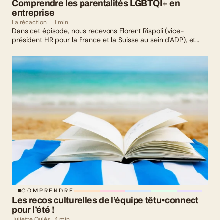
Comprendre les parentalités LGBTQI+ en 
entreprise
La rédaction
1 min
Dans cet épisode, nous recevons Florent Rispoli (vice-
président HR pour la France et la Suisse au sein d'ADP), et
Mélanie Lafuma (co-fondatrice de Senza) qui nous parlent de
leurs parcours de parents LGBTQ+.
COMPRENDRE
Les recos culturelles de l’équipe têtu•connect 
pour l’été !
Juliette Oulès
4 min