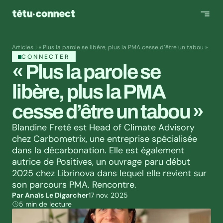
Articles
« Plus la parole se libère, plus la PMA cesse d’être un tabou »
CONNECTER
« Plus la parole se 
libère, plus la PMA 
cesse d’être un tabou »
Blandine Freté est Head of Climate Advisory 
chez Carbometrix, une entreprise spécialisée 
dans la décarbonation. Elle est également 
autrice de Positives, un ouvrage paru début 
2025 chez Librinova dans lequel elle revient sur 
son parcours PMA. Rencontre.
Par Anaïs Le Digarcher
17 nov. 2025
5 min de lecture