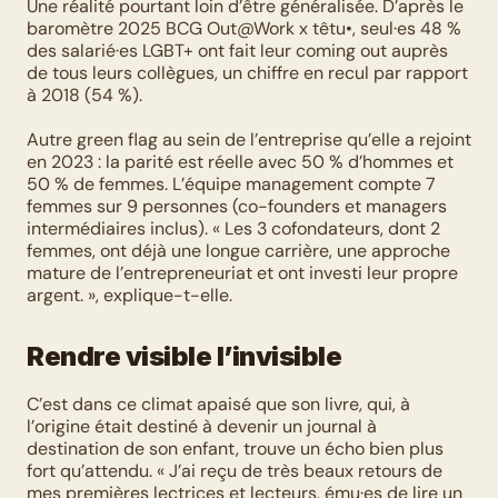
Une réalité pourtant loin d’être généralisée. D’après le 
baromètre 2025 BCG Out@Work x têtu•, seul·es 48 % 
des salarié·es LGBT+ ont fait leur coming out auprès 
de tous leurs collègues, un chiffre en recul par rapport 
à 2018 (54 %). 
Autre green flag au sein de l’entreprise qu’elle a rejoint 
en 2023 : la parité est réelle avec 50 % d’hommes et 
50 % de femmes. L’équipe management compte 7 
femmes sur 9 personnes (co-founders et managers 
intermédiaires inclus). « Les 3 cofondateurs, dont 2 
femmes, ont déjà une longue carrière, une approche 
mature de l’entrepreneuriat et ont investi leur propre 
argent. », explique-t-elle. 
Rendre visible l’invisible
C’est dans ce climat apaisé que son livre, qui, à 
l’origine était destiné à devenir un journal à 
destination de son enfant, trouve un écho bien plus 
fort qu’attendu. « J’ai reçu de très beaux retours de 
mes premières lectrices et lecteurs, ému·es de lire un 