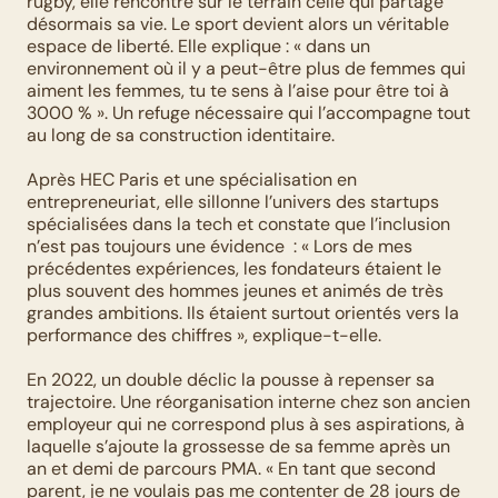
rugby, elle rencontre sur le terrain celle qui partage 
désormais sa vie. Le sport devient alors un véritable 
espace de liberté. Elle explique : « dans un 
environnement où il y a peut-être plus de femmes qui 
aiment les femmes, tu te sens à l’aise pour être toi à 
3000 % ». Un refuge nécessaire qui l’accompagne tout 
au long de sa construction identitaire. 
Après HEC Paris et une spécialisation en 
entrepreneuriat, elle sillonne l’univers des startups 
spécialisées dans la tech et constate que l’inclusion 
n’est pas toujours une évidence  : « Lors de mes 
précédentes expériences, les fondateurs étaient le 
plus souvent des hommes jeunes et animés de très 
grandes ambitions. Ils étaient surtout orientés vers la 
performance des chiffres », explique-t-elle. 
En 2022, un double déclic la pousse à repenser sa 
trajectoire. Une réorganisation interne chez son ancien 
employeur qui ne correspond plus à ses aspirations, à 
laquelle s’ajoute la grossesse de sa femme après un 
an et demi de parcours PMA. « En tant que second 
parent, je ne voulais pas me contenter de 28 jours de 