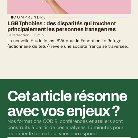
COMPRENDRE
LGBTphobies : des disparités qui touchent 
principalement les personnes transgenres
La rédaction
3 min
La nouvelle étude Ipsos-BVA pour la Fondation Le Refuge
(actionnaire de têtu•) révèle une société française traversée
par un paradoxe : alors qu’une large majorité de Français
soutient les actions de lutte contre les LGBTphobies, les
questions liées à la transidentité continuent de susciter
méfiance et rejet.
Cet article résonne 
avec vos enjeux ?
Nos formations CODIR, conférences et ateliers sont 
construits à partir de ces analyses. 15 minutes pour 
identifier le format qui vous correspond.