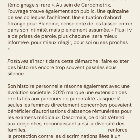
témoignage si rare ». Au sein de Carbometrix, 
l’ouvrage trouve également son public. Une quinzaine 
de ses collègues l’achètent. Une situation d’abord 
étrange pour Blandine, consciente de les laisser entrer 
dans son intimité, mais pleinement assumée. « Plus il y 
a de prises de parole, plus chacun·e  sera mieux 
informé·e, pour mieux réagir, pour soi ou ses proches 
». 
Positives
 s’inscrit dans cette démarche : faire exister 
des histoires encore trop souvent passées sous 
silence.
Son histoire personnelle résonne également avec une 
évolution sociétale. 2025 marque une extension des 
droits liés aux parcours de parentalité. Jusque-là, 
seules les femmes directement concernées pouvaient 
bénéficier d’autorisations d’absence rémunérées pour 
les examens médicaux. Désormais, ce droit s’étend 
aux conjoint·es, reconnaissant ainsi la diversité des 
familles. 
La loi n°2025-595 du 30 juin 2025
 renforce 
la protection contre les discriminations liées à un 