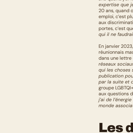
expertise que je
20 ans, quand o
emploi, c’est pl
aux discriminati
portes, c’est qu
qui il ne faudr
En janvier 2023
réunionnais 
mas
dans une lettre
réseaux sociaux
qui les choses 
publication pou
par la suite et 
groupe LGBTQI+ e
aux questions d’
j’ai de l’énergi
monde associati
Les d