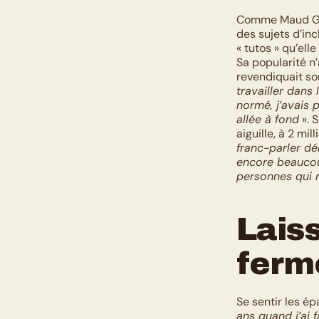
Comme Maud Gr
des sujets d’inc
« tutos » qu’ell
Sa popularité n’
revendiquait son
travailler dan
normé, j’avais p
allée à fond
 ». 
aiguille, à 2 mi
franc-parler dé
encore beaucou
personnes qui m
Laiss
ferm
Se sentir les ép
ans quand j’ai 