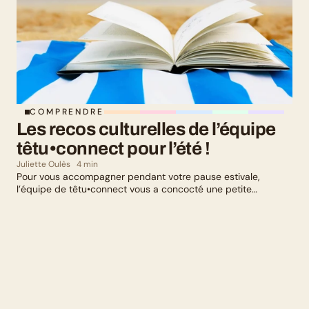
COMPRENDRE
Les recos culturelles de l’équipe 
têtu•connect pour l’été !
Juliette Oulès
4 min
Pour vous accompagner pendant votre pause estivale,
l’équipe de têtu•connect vous a concocté une petite
sélection culturelle. Livres, série, musique et exposition
culturelle : il y en a pour tous les goûts !