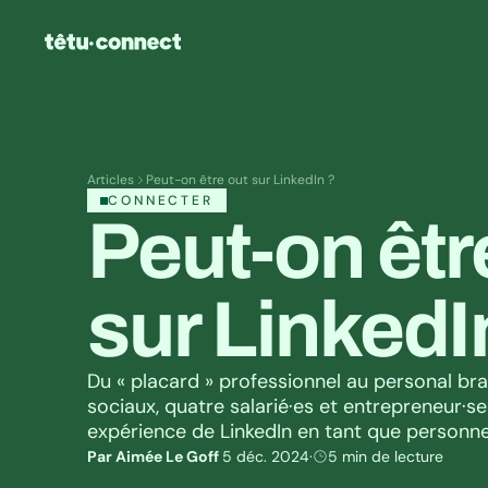
Articles
Peut-on être out sur LinkedIn ?
CONNECTER
Peut-on être
sur LinkedI
Du « placard » professionnel au personal bra
sociaux, quatre salarié·es et entrepreneur·se
expérience de LinkedIn en tant que personn
Par Aimée Le Goff 
5 déc. 2024
·
5 min de lecture