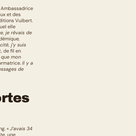
. Ambassadrice 
ux et des 
ditions Vuibert. 
el elle 
, je rêvais de 
démique, 
té, j’y suis 
 de fil en 
 que mon 
rmatrice. 
Il y a 
ssages de 
rtes 
g. « 
J’avais 34 
te, une 