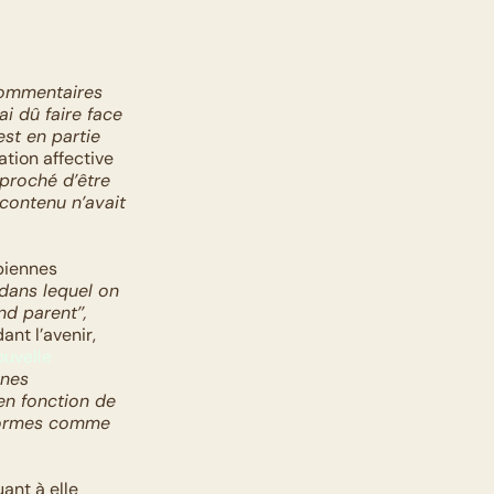
commentaires 
i dû faire face 
st en partie 
tion affective 
proché d’être 
contenu n’avait 
iennes 
 dans lequel on 
 parent’’, 
ant l’avenir, 
uvelle 
nes 
en fonction de 
eformes comme
nt à elle 