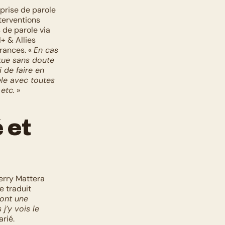
prise de parole 
terventions 
autour des sujets D&I sur LinkedIn varient entre utilisation personnelle, prises de parole via 
+ & Allies 
ances. « 
En cas 
tue sans doute 
de faire en 
le avec toutes 
 etc.
 »
et 
erry Mattera 
 traduit 
ont une 
’y vois le 
arié.