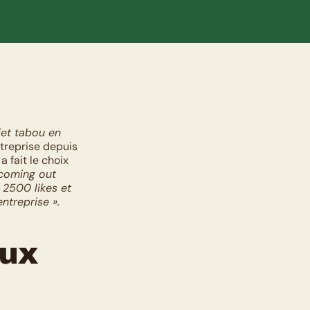
jet tabou en 
treprise depuis 
 fait le choix 
coming out
2500 likes et 
ntreprise ».
ux 