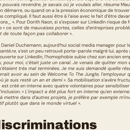
 pouvais revendre, je savais où je voulais aller,
 résume Maud
n démarre, ou quand on a la pression économique de trouver
us compliqué. Il faut aussi être à l’aise avec le fait d’être dav
ons_ ». Pour Dorith Naon, si s’exposer sur LinkedIn risque de 
e « 
ce sont de mauvaises portes, celles d’entreprises probl
ait de toute façon pas collaborer
 ».
, Daniel Duchemann, aujourd’hui social media manager pour le 
anté.re
, s’est un peu retrouvé porte-parole malgré lui, après 
 ouverte sur LinkedIn, l’homophobie subie chez son ancien emp
, pour moi, c’était juste un canal. Je venais de quitter mon 
s’étaient très mal terminées. Je me suis demandé quelle rés
rrait avoir au sein de Welcome To The Jungle, l’employeur qu
où je suis resté un an et demi
 ». Sa mobilisation s’avère fructu
st créé en interne avec quatre volontaires pour sensibiliser l
inclusion. « 
L’impact a été plus fort en interne qu’en externe.
e à mettre dans d’autres projets, je préfère par exemple m’inv
f plutôt que dans le monde virtuel ».
iscriminations 