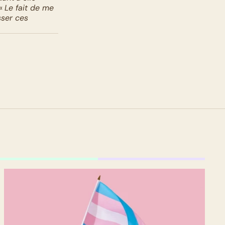
« 
Le fait de me 
ser ces 