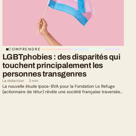
COMPRENDRE
LGBTphobies : des disparités qui 
touchent principalement les 
personnes transgenres
La rédaction
3 min
La nouvelle étude Ipsos-BVA pour la Fondation Le Refuge
(actionnaire de têtu•) révèle une société française traversée
par un paradoxe : alors qu’une large majorité de Français
soutient les actions de lutte contre les LGBTphobies, les
questions liées à la transidentité continuent de susciter
méfiance et rejet.