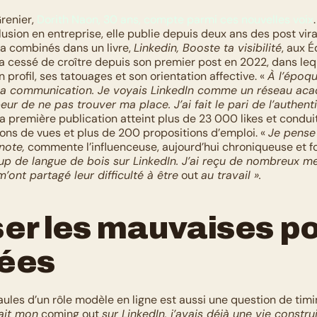
enier, 
Dorith Naon, 30 ans, compte parmi ces nouvelles voix
lusion en entreprise, elle publie depuis deux ans des post vira
e a combinés dans un livre, 
Linkedin, Booste ta visibilité
, aux É
a cessé de croître depuis son premier post en 2022, dans lequ
 profil, ses tatouages et son orientation affective. « 
À l’époque
s la communication. Je voyais LinkedIn comme un réseau aca
eur de ne pas trouver ma place. J’ai fait le pari de l’authentici
Sa première publication atteint plus de 23 000 likes et conduit,
llions de vues et plus de 200 propositions d’emploi. « 
Je pense
note,
 commente l’influenceuse, aujourd’hui chroniqueuse et fo
p de langue de bois sur LinkedIn. J’ai reçu de nombreux me
’ont partagé leur difficulté à être
 out 
au travail ».
er les mauvaises po
ées
aules d’un rôle modèle en ligne est aussi une question de timin
fait mon
 coming out 
sur LinkedIn, j’avais déjà une vie construi