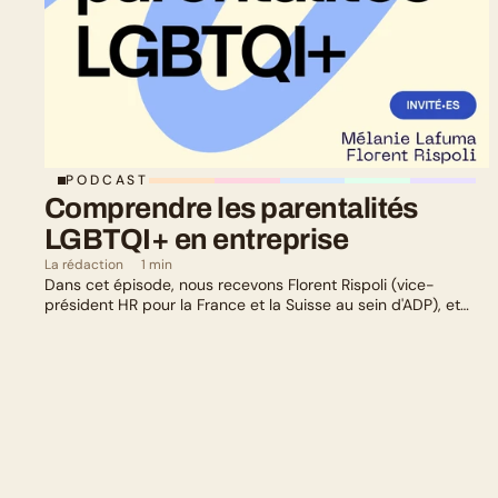
PODCAST
Comprendre les parentalités 
LGBTQI+ en entreprise
La rédaction
1 min
Dans cet épisode, nous recevons Florent Rispoli (vice-
président HR pour la France et la Suisse au sein d'ADP), et
Mélanie Lafuma (co-fondatrice de Senza) qui nous parlent de
leurs parcours de parents LGBTQ+.