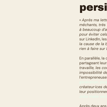
persi
« 
Après ma lettr
méchants, très 
à beaucoup d’a
pour éviter cel
sur LinkedIn, le
la cause de la 
rien à faire sur
En parallèle, l
partageant leurs
travaille, les 
impossibilité de
l’entrepreneuse 
génération, plus
créateur·ices d
leur positionn
Jobs make sen
Après deux ans d