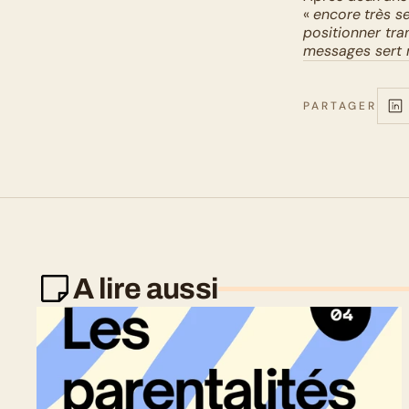
« 
encore
très s
positionner tr
messages sert m
PARTAGER
A lire aussi