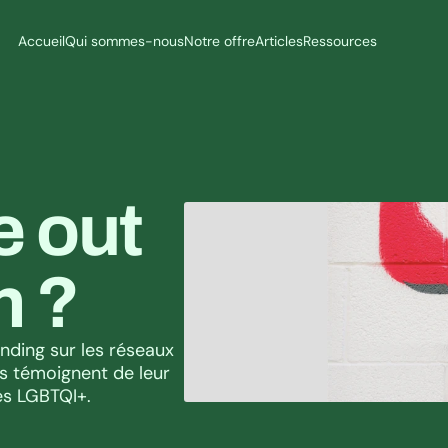
Accueil
Qui sommes-nous
Notre offre
Articles
Ressources
 out 
n ?
nding sur les réseaux 
s témoignent de leur 
es LGBTQI+.