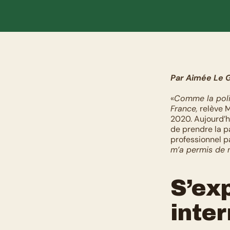
Par Aimée Le 
«
Comme la politi
France,
 relève 
2020. Aujourd’hu
de prendre la pa
professionnel pa
m’a permis de m
S’exp
inte