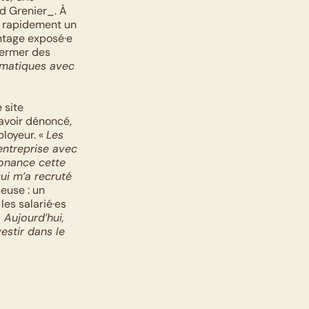
 Grenier_. À 
 rapidement un 
antage exposé·e 
fermer des 
ématiques avec 
site 
avoir dénoncé, 
loyeur. « 
Les 
entreprise avec 
onance cette 
i m’a recruté 
euse : un 
es salarié·es 
 Aujourd’hui, 
estir dans le 