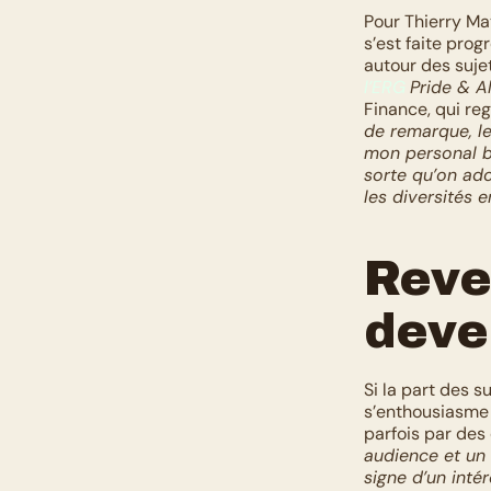
Pour Thierry Ma
s’est faite prog
l’ERG
Pride & A
Finance, qui re
de remarque, le
mon personal br
sorte qu’on ado
les diversités e
Reven
deve
Si la part des s
s’enthousiasme d
parfois par des d
audience et un 
signe d’un inté