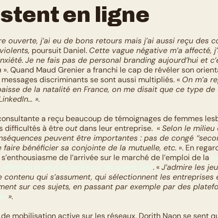
stent en ligne
e ouverte, j’ai eu de bons retours mais j’ai aussi reçu des 
violents,
 poursuit Daniel. 
Cette vague négative m’a affecté, j’a
nxiété.
Je ne fais pas de personal branding aujourd’hui et c’e
a
 ». Quand Maud Grenier a franchi le cap de révéler son orienta
s messages discriminants se sont aussi multipliés. « 
On m’a re
baisse de la natalité en France, on me disait que ce type de 
 LinkedIn… ».
a consultante a reçu beaucoup de témoignages de femmes lesb
 difficultés à être 
out
 dans leur entreprise.  « 
Selon le milieu
conséquences peuvent être importantes : pas de congé ‘‘second
 faire bénéficier sa conjointe de la mutuelle, etc.
 ». En regard
s’enthousiasme de l’arrivée sur le marché de l’emploi de la 
no
 affirmée et plus éclairée sur les sujets D&I
. « 
J’admire les jeu
e contenu qui s’assument, qui sélectionnent les entreprises 
ement sur ces sujets, en passant par exemple par des plat
se
».
e mobilisation active sur les réseaux, Dorith Naon se sent qua