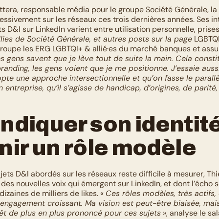
ttera, responsable média pour le groupe Société Générale, la 
ressivement sur les réseaux ces trois dernières années. Ses in
llies de Société Générale, et autres posts sur la page
 LGBTQI
groupe les ERG LGBTQI+ & allié·es du marché banques et assur
s gens savent que je lève tout de suite la main. Cela consti
anding, les gens voient que je me positionne. J’essaie aussi 
pte une approche intersectionnelle et qu’on fasse le parallè
n entreprise, qu’il s’agisse de handicap, d’origines, de parité,
diquer son identité 
nir un rôle modèle
ujets D&I abordés sur les réseaux reste difficile à mesurer, Thi
es nouvelles voix qui émergent sur LinkedIn, et dont l’écho se
izaines de milliers de likes. « 
Ces rôles modèles, très actifs, 
engagement croissant. Ma vision est peut-être biaisée, mais j
rêt de plus en plus prononcé pour ces sujets
 », analyse le sal