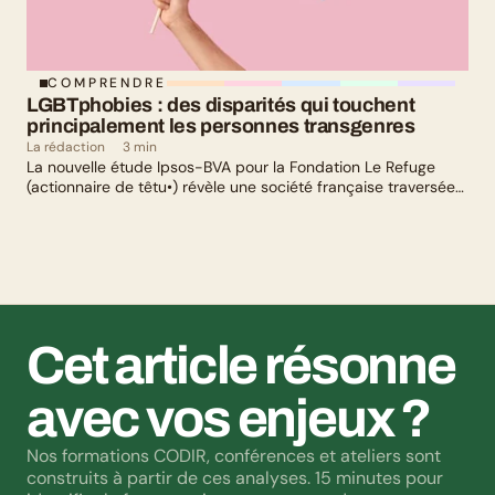
COMPRENDRE
LGBTphobies : des disparités qui touchent 
principalement les personnes transgenres
La rédaction
3 min
La nouvelle étude Ipsos-BVA pour la Fondation Le Refuge
(actionnaire de têtu•) révèle une société française traversée
par un paradoxe : alors qu’une large majorité de Français
soutient les actions de lutte contre les LGBTphobies, les
questions liées à la transidentité continuent de susciter
méfiance et rejet.
Cet article résonne 
avec vos enjeux ?
Nos formations CODIR, conférences et ateliers sont 
construits à partir de ces analyses. 15 minutes pour 