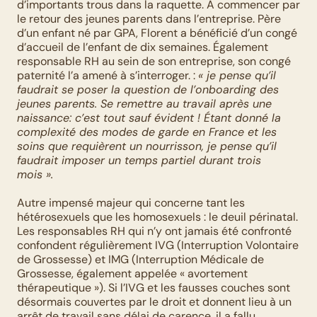
d’importants trous dans la raquette. À commencer par 
le retour des jeunes parents dans l’entreprise. Père 
d’un enfant né par GPA, Florent a bénéficié d’un congé 
d’accueil de l’enfant de dix semaines. Également 
responsable RH au sein de son entreprise, son congé 
paternité l’a amené à s’interroger. : 
« je pense qu’il 
faudrait se poser la question de l’onboarding des 
jeunes parents. Se remettre au travail après une 
naissance: c’est tout sauf évident ! Étant donné la 
complexité des modes de garde en France et les 
soins que requièrent un nourrisson, je pense qu’il 
faudrait imposer un temps partiel durant trois 
mois ».
Autre impensé majeur qui concerne tant les 
hétérosexuels que les homosexuels : le deuil périnatal. 
Les responsables RH qui n’y ont jamais été confronté 
confondent régulièrement IVG (Interruption Volontaire 
de Grossesse) et IMG (Interruption Médicale de 
Grossesse, également appelée « avortement 
thérapeutique »). Si l’IVG et les fausses couches sont 
désormais couvertes par le droit et donnent lieu à un 
arrêt de travail sans délai de carence, il a fallu 