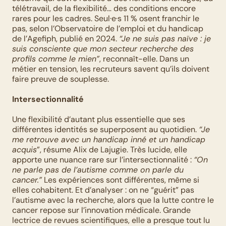
télétravail, de la flexibilité… des conditions encore 
rares pour les cadres. Seul·e·s 11 % osent franchir le 
pas, selon l’Observatoire de l’emploi et du handicap 
de l’Agefiph, publié en 2024. 
“Je ne suis pas naïve : je 
suis consciente que mon secteur recherche des 
profils comme le mien”
, reconnaît-elle. Dans un 
métier en tension, les recruteurs savent qu’ils doivent 
faire preuve de souplesse.
Intersectionnalité
Une flexibilité d’autant plus essentielle que ses 
différentes identités se superposent au quotidien. 
“Je 
me retrouve avec un handicap inné et un handicap 
acquis
”, résume Alix de Lajugie. Très lucide, elle 
apporte une nuance rare sur l’intersectionnalité : 
“On 
ne parle pas de l’autisme comme on parle du 
cancer.”
 Les expériences sont différentes, même si 
elles cohabitent. Et d’analyser : on ne “guérit” pas 
l’autisme avec la recherche, alors que la lutte contre le 
cancer repose sur l’innovation médicale. Grande 
lectrice de revues scientifiques, elle a presque tout lu 