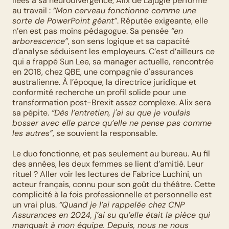
liées à sa neurodivergence, Alix de Lajugie performe 
au travail : 
“Mon cerveau fonctionne comme une 
sorte de PowerPoint géant”
. Réputée exigeante, elle 
n’en est pas moins pédagogue. Sa pensée 
“en 
arborescence”
, son sens logique et sa capacité 
d’analyse séduisent les employeurs. C’est d’ailleurs ce 
qui a frappé Sun Lee, sa manager actuelle, rencontrée 
en 2018, chez QBE, une compagnie d'assurances 
australienne. À l’époque, la directrice juridique et 
conformité recherche un profil solide pour une 
transformation post-Brexit assez complexe. Alix sera 
sa pépite. 
“Dès l’entretien, j'ai su que je voulais 
bosser avec elle parce qu’elle ne pense pas comme 
les autres”
, se souvient la responsable.
Le duo fonctionne, et pas seulement au bureau. Au fil 
des années, les deux femmes se lient d’amitié. Leur 
rituel ? Aller voir les lectures de Fabrice Luchini, un 
acteur français, connu pour son goût du théâtre. Cette 
complicité à la fois professionnelle et personnelle est 
un vrai plus. 
“Quand je l’ai rappelée chez CNP 
Assurances en 2024, j’ai su qu’elle était la pièce qui 
manquait à mon équipe. Depuis, nous ne nous 