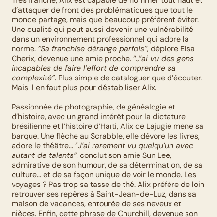
Très franche, Alix est capable de nommer tout haut et 
d’attaquer de front des problématiques que tout le 
monde partage, mais que beaucoup préfèrent éviter. 
Une qualité qui peut aussi devenir une vulnérabilité 
dans un environnement professionnel qui adore la 
norme. 
“Sa franchise dérange parfois”,
 déplore Elsa 
Cherix, devenue une amie proche. “
J’ai vu des gens 
incapables de faire l’effort de comprendre sa 
complexité”
. Plus simple de cataloguer que d’écouter. 
Mais il en faut plus pour déstabiliser Alix.
Passionnée de photographie, de généalogie et 
d’histoire, avec un grand intérêt pour la dictature 
brésilienne et l’histoire d’Haïti, Alix de Lajugie mène sa 
barque. Une flèche au Scrabble, elle dévore les livres, 
adore le théâtre… “
J’ai rarement vu quelqu’un avec 
autant de talents”
, conclut son amie Sun Lee, 
admirative de son humour, de sa détermination, de sa 
culture… et de sa façon unique de voir le monde. Les 
voyages ? Pas trop sa tasse de thé. Alix préfère de loin 
retrouver ses repères à Saint-Jean-de-Luz, dans sa 
maison de vacances, entourée de ses neveux et 
nièces. Enfin, cette phrase de Churchill, devenue son 