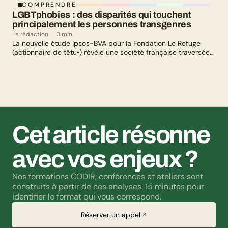
COMPRENDRE
LGBTphobies : des disparités qui touchent 
principalement les personnes transgenres
La rédaction
3 min
La nouvelle étude Ipsos-BVA pour la Fondation Le Refuge
(actionnaire de têtu•) révèle une société française traversée
par un paradoxe : alors qu’une large majorité de Français
soutient les actions de lutte contre les LGBTphobies, les
questions liées à la transidentité continuent de susciter
méfiance et rejet.
Cet article résonne 
avec vos enjeux ?
Nos formations CODIR, conférences et ateliers sont 
construits à partir de ces analyses. 15 minutes pour 
identifier le format qui vous correspond.
Réserver un appel