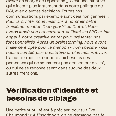
owner
 en charge de l’opération_. C’est une initiative 
qui s’inscrit plus largement dans notre politique de 
D&I, avec d’autres décisions. Toutes nos 
communications par exemple sont déjà non genrées_. 
Pour la civilité, nous hésitions à nommer cette 
troisième mention ‘‘non genré’’ ou ‘‘autre’’
. 
Nous 
avons lancé une concertation, sollicité les ERG et fait 
appel à notre creative writer pour présenter nos 
fonctionnalités.
Après un brainstorming, nous avons 
finalement opté pour la mention « non spécifié » qui 
nous a semblé plus qualitative et plus méliorative
 ». 
L’ajout permet de répondre aux besoins des 
personnes qui ne souhaitent pas donner leur civilité, 
ou qui ne se reconnaissent dans aucune des deux 
autres mentions.
Vérification d’identité et 
besoins de ciblage
Une petite subtilité est à préciser, poursuit Eve 
Chaumond : « 
À l’inscription, on ne demande pas la 