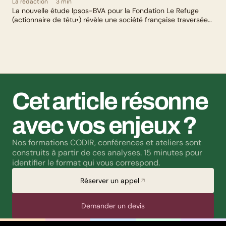
La rédaction
3 min
La nouvelle étude Ipsos-BVA pour la Fondation Le Refuge
(actionnaire de têtu•) révèle une société française traversée
par un paradoxe : alors qu’une large majorité de Français
soutient les actions de lutte contre les LGBTphobies, les
questions liées à la transidentité continuent de susciter
méfiance et rejet.
Cet article résonne 
avec vos enjeux ?
Nos formations CODIR, conférences et ateliers sont 
construits à partir de ces analyses. 15 minutes pour 
identifier le format qui vous correspond.
Réserver un appel
Demander un devis