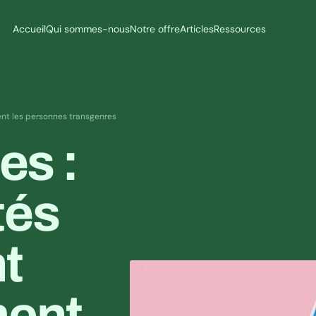
Accueil
Qui sommes-nous
Notre offre
Articles
Ressources
ent les personnes transgenres
s : 
és 
t 
ent 