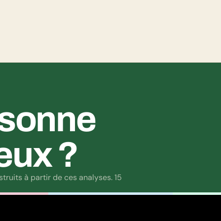
culturelle : il y en a pour tous les goûts !
ésonne 
eux ?
ruits à partir de ces analyses. 15 