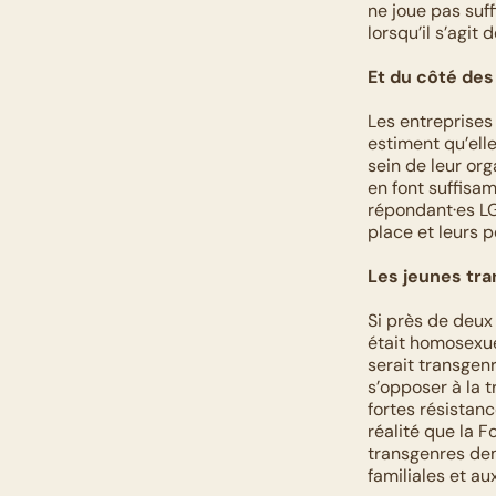
ne joue pas suf
lorsqu’il s’agit
Et du côté des
Les entreprises
estiment qu’ell
sein de leur or
en font suffisa
répondant·es LG
place et leurs 
Les jeunes tra
Si près de deux 
était homosexuel
serait transgen
s’opposer à la t
fortes résistanc
réalité que la F
transgenres dem
familiales et aux