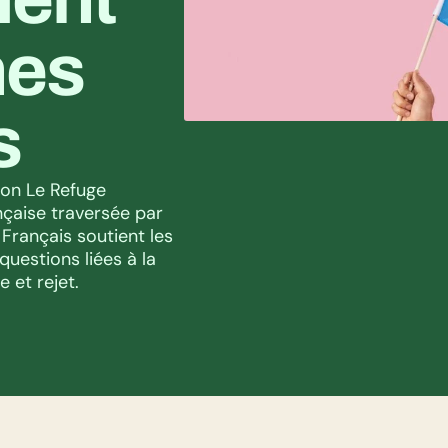
es 
s
on Le Refuge 
nçaise traversée par 
Français soutient les 
uestions liées à la 
 et rejet.  