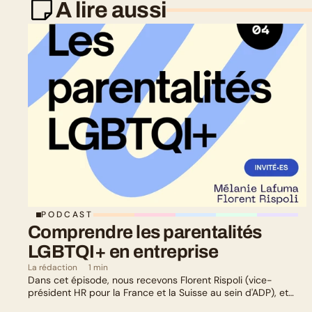
A lire aussi
PODCAST
Comprendre les parentalités 
LGBTQI+ en entreprise
La rédaction
1 min
Dans cet épisode, nous recevons Florent Rispoli (vice-
président HR pour la France et la Suisse au sein d'ADP), et
Mélanie Lafuma (co-fondatrice de Senza) qui nous parlent de