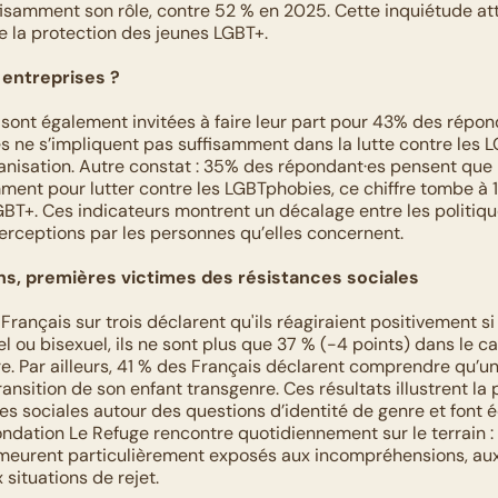
fisamment son rôle, contre 52 % en 2025. Cette inquiétude att
 de la protection des jeunes LGBT+.
 entreprises ?
 sont également invitées à faire leur part pour 43% des répond
es ne s’impliquent pas suffisamment dans la lutte contre les 
ganisation. Autre constat : 35% des répondant·es pensent que l
mment pour lutter contre les LGBTphobies, ce chiffre tombe à 1
BT+. Ces indicateurs montrent un décalage entre les politiqu
perceptions par les personnes qu’elles concernent.
ns, premières victimes des résistances sociales
Français sur trois déclarent qu'ils réagiraient positivement si 
 ou bisexuel, ils ne sont plus que 37 % (-4 points) dans le cas
re. Par ailleurs, 41 % des Français déclarent comprendre qu’un
ransition de son enfant transgenre. Ces résultats illustrent la 
es sociales autour des questions d’identité de genre et font é
ondation Le Refuge rencontre quotidiennement sur le terrain : 
eurent particulièrement exposés aux incompréhensions, aux
 situations de rejet.