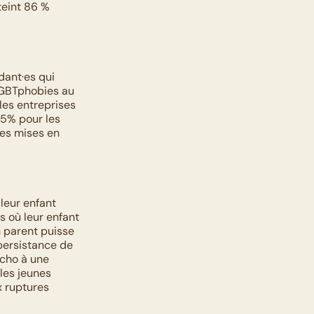
eint 86 % 
ant·es qui 
LGBTphobies au 
es entreprises 
5% pour les 
es mises en 
leur enfant 
 où leur enfant 
 parent puisse 
persistance de 
cho à une 
les jeunes 
 ruptures 