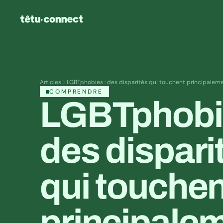
Articles
LGBTphobies : des disparités qui touchent principalem
COMPRENDRE
LGBTphobie
des disparit
qui touchen
principalem