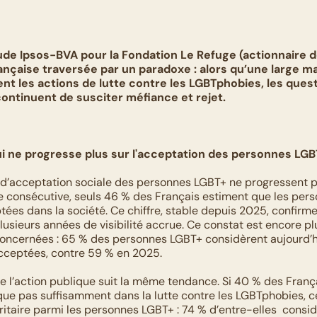
ude Ipsos-BVA pour la Fondation Le Refuge (actionnaire de
ançaise traversée par un paradoxe : alors qu’une large maj
nt les actions de lutte contre les LGBTphobies, les questio
continuent de susciter méfiance et rejet. 
i ne progresse plus sur l'acceptation des personnes LGB
 d’acceptation sociale des personnes LGBT+ ne progressent plu
consécutive, seuls 46 % des Français estiment que les pers
tées dans la société. Ce chiffre, stable depuis 2025, confirme
lusieurs années de visibilité accrue. Ce constat est encore p
oncernées : 65 % des personnes LGBT+ considèrent aujourd’hui
cceptées, contre 59 % en 2025.
e l’action publique suit la même tendance. Si 40 % des França
lique pas suffisamment dans la lutte contre les LGBTphobies, c
itaire parmi les personnes LGBT+ : 74 % d’entre-elles  considè