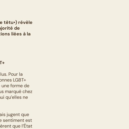
 têtu•) révèle 
orité de 
ns liées à la 
T+
s. Pour la 
onnes LGBT+ 
 une forme de 
lus marqué chez 
 qu’elles ne 
is jugent que 
e sentiment est 
rent que l’État 