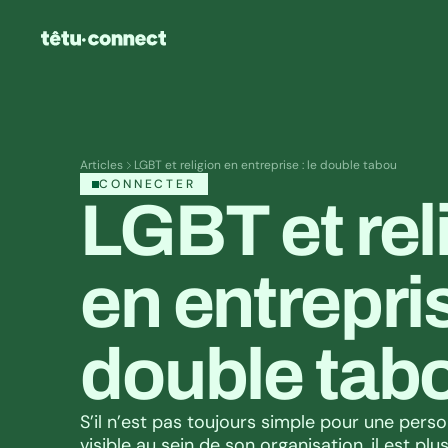
Articles
LGBT et religion en entreprise : le double tabou
CONNECTER
LGBT et reli
en entreprise
double tab
S’il n’est pas toujours simple pour une pers
visible au sein de son organisation, il est plus