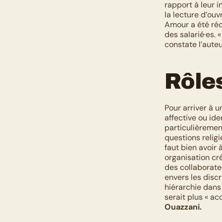
rapport à leur in
la lecture d’ouv
Amour a été ré
des salarié·es.
constate l’auteu
Rôle
Pour arriver à u
affective ou id
particulièrement
questions relig
faut bien avoir 
organisation cr
des collaborateu
envers les discr
hiérarchie dans
serait plus « a
Ouazzani.