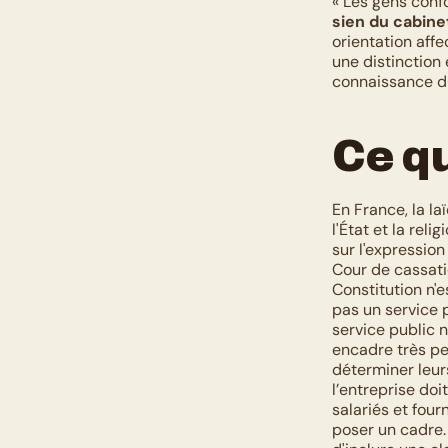
« Les gens confo
sien du cabine
orientation affe
une distinction e
connaissance du 
Ce qu
En France, la la
l'État et la reli
sur l'expression
Cour de cassation
Constitution n'e
pas un service p
service public n’
encadre très peu
déterminer leurs
l’entreprise doi
salariés et fou
poser un cadre. 