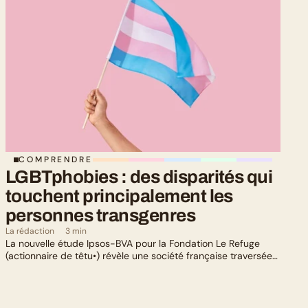
COMPRENDRE
LGBTphobies : des disparités qui 
touchent principalement les 
personnes transgenres
La rédaction
3 min
La nouvelle étude Ipsos-BVA pour la Fondation Le Refuge
(actionnaire de têtu•) révèle une société française traversée
par un paradoxe : alors qu’une large majorité de Français
soutient les actions de lutte contre les LGBTphobies, les
questions liées à la transidentité continuent de susciter
méfiance et rejet.