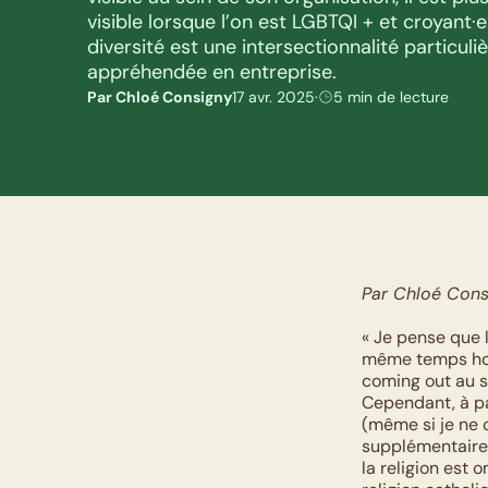
visible lorsque l’on est LGBTQI + et croyant·e
diversité est une intersectionnalité particuli
appréhendée en entreprise.
Par Chloé Consigny
17 avr. 2025
·
5 min de lecture
Par Chloé Cons
« Je pense que l
même temps homo
coming out au s
Cependant, à pa
(même si je ne c
supplémentaire.
la religion est