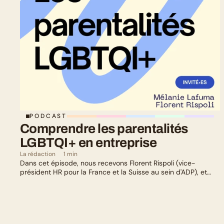
PODCAST
Comprendre les parentalités 
LGBTQI+ en entreprise
La rédaction
1 min
Dans cet épisode, nous recevons Florent Rispoli (vice-
président HR pour la France et la Suisse au sein d'ADP), et
Mélanie Lafuma (co-fondatrice de Senza) qui nous parlent de
leurs parcours de parents LGBTQ+.