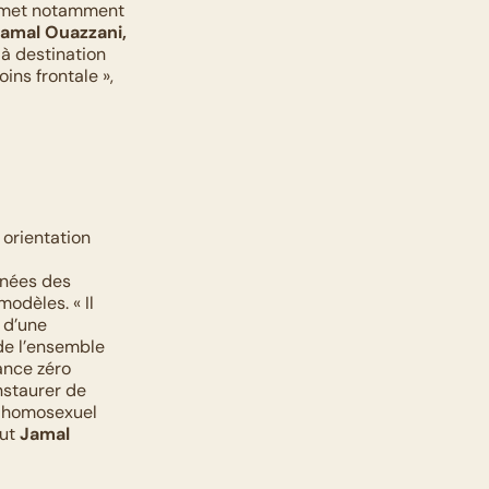
rmet notamment 
amal Ouazzani,
 destination 
ns frontale », 
orientation 
nées des 
dèles. « Il 
 d’une 
e l’ensemble 
ance zéro 
staurer de 
 homosexuel 
ut 
Jamal 