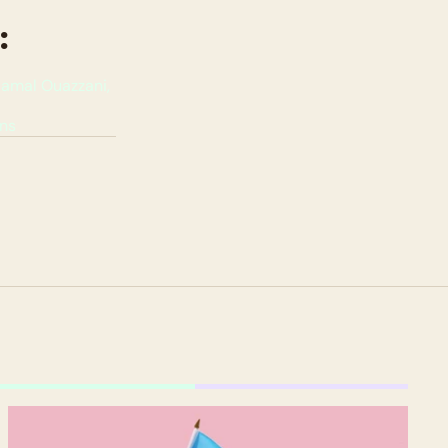
:
amal Ouazzani, 
ins