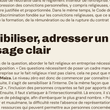
ause de neutralité dans le règlement intérieur de l'entreprise. 
xpression des convictions personnelles, y compris religieuses, d
tre justifiée et proportionnée. Dans le même temps, le Code du 
iscrimination fondée sur les convictions religieuses, que ce so
la formation, de la rémunération ou de la rupture du contrat d
biliser, adresser un 
age clair
 de la question, aborder le fait religieux en entreprise nécess
position. « Ces questions nécessitent de poser un cadre managé
reprise sur le fait religieux n’est pas claire, cela ne peut que m
 Maiza.
 Le niveau zéro est donc de commencer par connaître l
suite, il s’agit de sensibiliser à l’interne. De la même façon que
I +, l’inclusion des personnes croyantes se fait par apports d
suite, il faut s’attaquer à l’intersectionnalité. Là encore, il s’
uve de pédagogie, afin d’embarquer le plus grand nombre. « Po
t musulmane, la difficulté reste l’absence de représentations.
s ressources qui peuvent permettre aux personnes concernées