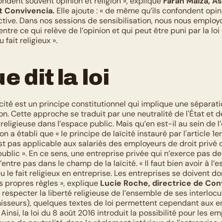
ndent souvent opinion et religion », explique 
Farah Maiza, As
t Convivencia.
 Elle ajoute : « de même qu’ils confondent opini
ctive. Dans nos sessions de sensibilisation, nous nous employ
ntre ce qui relève de l’opinion et qui peut être puni par la loi 
fait religieux ».
e dit la loi
ïcité est un principe constitutionnel qui implique une séparatio
gion. Cette approche se traduit par une neutralité de l'État et d
 religieuse dans l’espace public. Mais qu’en est-il au sein de l’
 a établi que « le principe de laïcité instauré par l'article 1er 
st pas applicable aux salariés des employeurs de droit privé q
ublic ». En ce sens, une entreprise privée qui n’exerce pas de
entre pas dans le champ de la laïcité. « Il faut bien avoir à l’es
 le fait religieux en entreprise. Les entreprises se doivent do
 propres règles », explique 
Lucie Roche, directrice de Con
t respecter la liberté religieuse de l’ensemble de ses interlocut
rnisseurs), quelques textes de loi permettent cependant aux en
Ainsi, la loi du 8 août 2016 introduit la possibilité pour les em