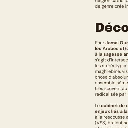
religion catholi
de genre crée i
Déco
Pour 
Jamal Ouaz
les Arabes et/
à la sagesse a
s’agit d’interse
les stéréotypes 
maghrébine, visi
chose d’absolum
ensemble sèment
très souvent au 
radicalisée par 
Le 
cabinet de c
enjeux liés à la
à la rescousse a
(VSS) étaient so