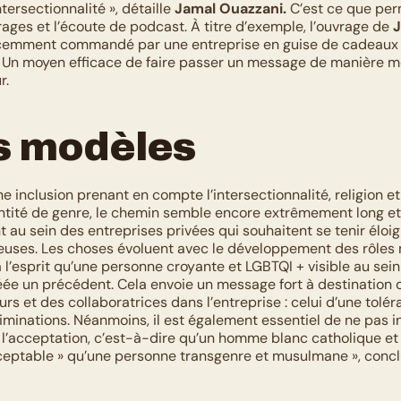
tersectionnalité », détaille 
Jamal Ouazzani.
 C’est ce que pe
rages et l’écoute de podcast. À titre d’exemple, l’ouvrage de 
J
cemment commandé par une entreprise en guise de cadeaux à
 « Un moyen efficace de faire passer un message de manière moi
r. 
s modèles
ne inclusion prenant en compte l’intersectionnalité, religion et 
entité de genre, le chemin semble encore extrêmement long et 
 au sein des entreprises privées qui souhaitent se tenir éloig
ieuses. Les choses évoluent avec le développement des rôles mo
à l’esprit qu’une personne croyante et LGBTQI + visible au sein
éée un précédent. Cela envoie un message fort à destination d
rs et des collaboratrices dans l’entreprise : celui d’une tolér
iminations. Néanmoins, il est également essentiel de ne pas in
 l’acceptation, c’est-à-dire qu’un homme blanc catholique et
cceptable » qu’une personne transgenre et musulmane », concl