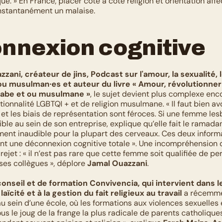
que. » En France, placer côte à côte religion et orientation affec
nstantanément un malaise. 
nnexion cognitive
zani, créateur de jins, Podcast sur l'amour, la sexualité, 
ou musulman·es et auteur du livre « Amour, révolutionner
rabe et ou musulmane »
, le sujet devient plus complexe encor
ctionnalité LGBTQI + et de religion musulmane. « Il faut bien avoi
et les biais de représentation sont féroces. Si une femme lesb
ble au sein de son entreprise, explique qu’elle fait le ramadan,
ent inaudible pour la plupart des cerveaux. Ces deux informa
 une déconnexion cognitive totale ». Une incompréhension q
rejet : « il n’est pas rare que cette femme soit qualifiée de pe
ses collègues », déplore 
Jamal Ouazzani
. 
onseil et de formation Convivencia, qui intervient dans l
 laïcité et à la gestion du fait religieux au travail
 a récemme
u sein d’une école, où les formations aux violences sexuelles e
us le joug de la frange la plus radicale de parents catholique