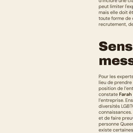
d'inclure une cl
peut limiter l'e
mais elle doit ê
toute forme de d
recrutement, de 
Sensi
mess
Pour les experts
lieu de prendre 
position de l’ent
constate 
Farah
l’entreprise. En
diversités LGBTQ
connaissances. En
et de faire pre
personne Queer e
existe certaine