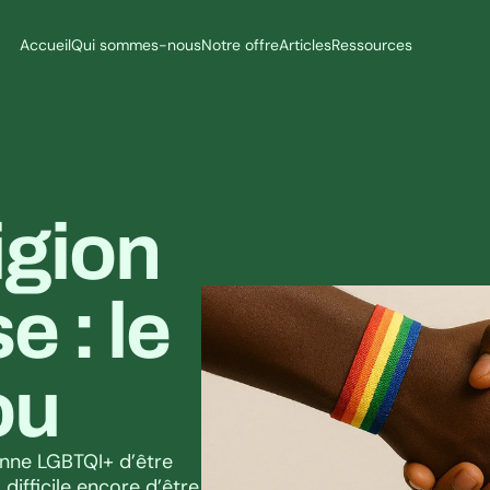
Accueil
Qui sommes-nous
Notre offre
Articles
Ressources
gion 
 : le 
ou
onne LGBTQI+ d’être 
 difficile encore d’être 