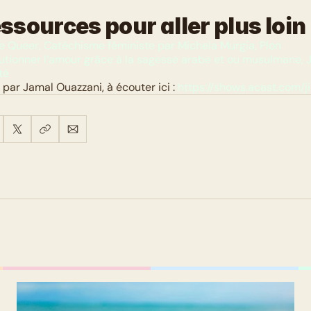
essources pour aller plus loin 
 Queer, Catéchisme féministe par Michela Murgia, Plon
utionner l’amour grâce à la sagesse arabe et ou musulmane, J
té
par Jamal Ouazzani, à écouter ici : 
https://shows.acast.com/j