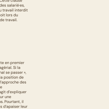
Cette clause 
es salarié·es, 
travail interdit 
it lors du 
e travail. 
ite en premier 
rial. Si la 
al se passer », 
a position de 
 l’approche des 
e 
agit d’expliquer 
ur une 
 Pourtant, il 
 d’apaiser leur 