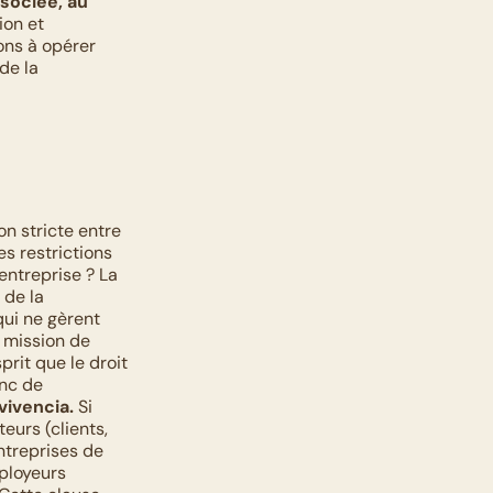
sociée, au 
on et 
ons à opérer 
de la 
n stricte entre 
es restrictions 
entreprise ? La 
de la 
ui ne gèrent 
 mission de 
prit que le droit 
nc de 
vivencia.
 Si 
eurs (clients, 
treprises de 
ployeurs 