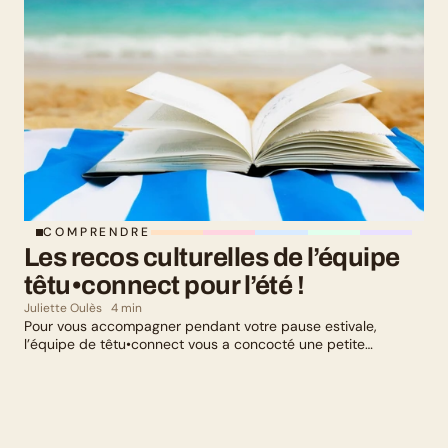
COMPRENDRE
Les recos culturelles de l’équipe 
têtu•connect pour l’été !
Juliette Oulès
4 min
Pour vous accompagner pendant votre pause estivale,
l’équipe de têtu•connect vous a concocté une petite
sélection culturelle. Livres, série, musique et exposition
culturelle : il y en a pour tous les goûts !