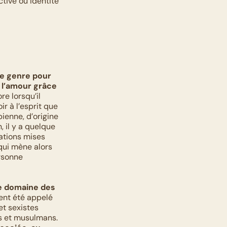
tive ou identité 
le genre pour 
 l’amour grâce 
e lorsqu’il 
r à l’esprit que 
ienne, d’origine 
 il y a quelque 
tions mises 
ui mène alors 
rsonne 
e domaine des 
nt été appelé 
t sexistes 
s et musulmans. 