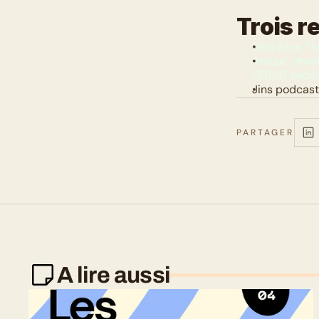
Trois r
God Save The
Amour, révol
LEDUC socié
Jins podcast 
PARTAGER
A lire aussi