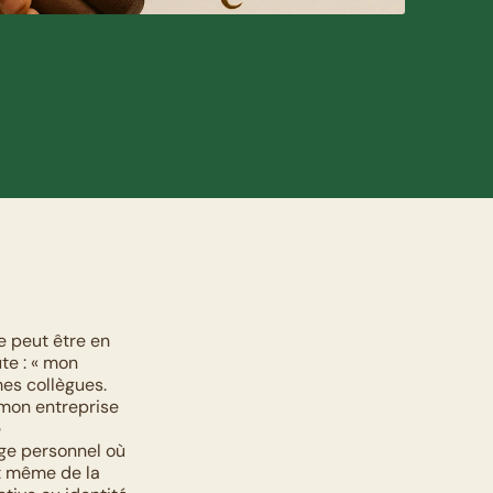
 peut être en 
e : « mon 
s collègues. 
mon entreprise 
 
e personnel où 
t même de la 