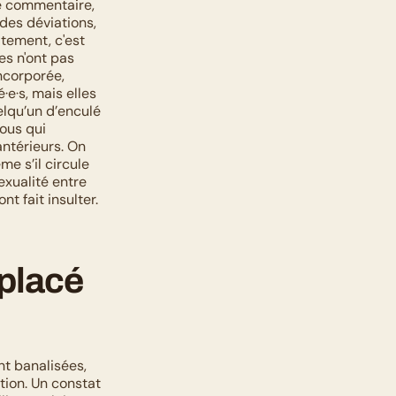
e commentaire, 
des déviations, 
tement, c'est 
s n'ont pas 
corporée, 
e·s, mais elles 
lqu’un d’enculé 
ous qui 
ntérieurs. On 
 s’il circule 
xualité entre 
fait insulter. 
lacé 
t banalisées, 
ion. Un constat 