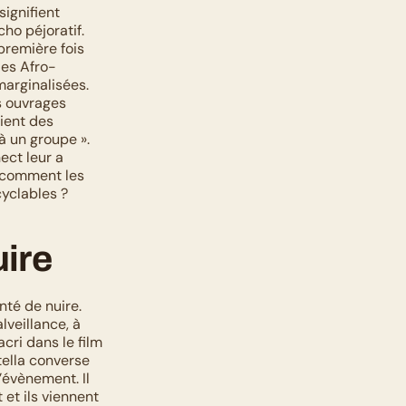
ignifient 
ho péjoratif. 
première fois 
les Afro-
rginalisées. 
 ouvrages 
ent des 
 un groupe ». 
ct leur a 
 comment les 
cyclables ?
uire
té de nuire. 
veillance, à 
ri dans le film 
ella converse 
évènement. Il 
 et ils viennent 