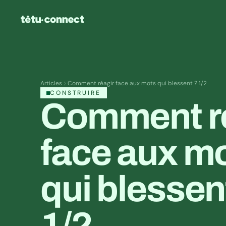
Articles
Comment réagir face aux mots qui blessent ? 1/2
CONSTRUIRE
Comment ré
face aux mo
qui blessent
1/2