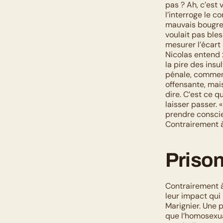
pas ? Ah, c’est 
l’interroge le c
mauvais bougre, 
voulait pas bles
mesurer l’écart 
Nicolas entend :
la pire des insu
pénale, commente
offensante, mais
dire. C’est ce q
laisser passer. 
prendre conscie
Contrairement à 
Prison
Contrairement à 
leur impact qui 
Marignier. Une p
que l’homosexual