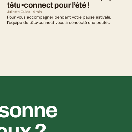
têtu•connect pour l’été !
Juliette Oulès
4 min
Pour vous accompagner pendant votre pause estivale,
l’équipe de têtu•connect vous a concocté une petite
sélection culturelle. Livres, série, musique et exposition
culturelle : il y en a pour tous les goûts !
ésonne 
eux ?