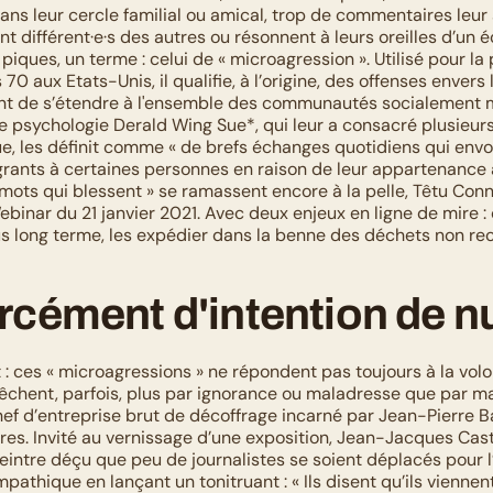
dans leur cercle familial ou amical, trop de commentaires leur s
ont différent·e·s des autres ou résonnent à leurs oreilles d’un éc
 piques, un terme : celui de « microagression ». Utilisé pour la 
70 aux Etats-Unis, il qualifie, à l’origine, des offenses envers 
t de s’étendre à l'ensemble des communautés socialement ma
e psychologie Derald Wing Sue*, qui leur a consacré plusieurs
e, les définit comme « de brefs échanges quotidiens qui envoi
ants à certaines personnes en raison de leur appartenance à
mots qui blessent » se ramassent encore à la pelle, Têtu Conne
binar du 21 janvier 2021. Avec deux enjeux en ligne de mire :
lus long terme, les expédier dans la benne des déchets non re
rcément d'intention de n
: ces « microagressions » ne répondent pas toujours à la volon
êchent, parfois, plus par ignorance ou maladresse que par mal
ef d’entreprise brut de décoffrage incarné par Jean-Pierre Bac
res. Invité au vernissage d’une exposition, Jean-Jacques Cast
eintre déçu que peu de journalistes se soient déplacés pour l’
mpathique en lançant un tonitruant : « Ils disent qu’ils viennent