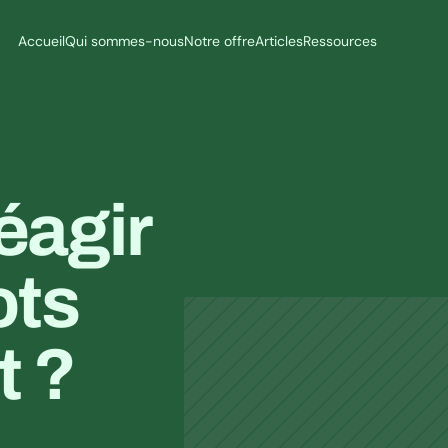
Accueil
Qui sommes-nous
Notre offre
Articles
Ressources
agir 
ts 
 ? 