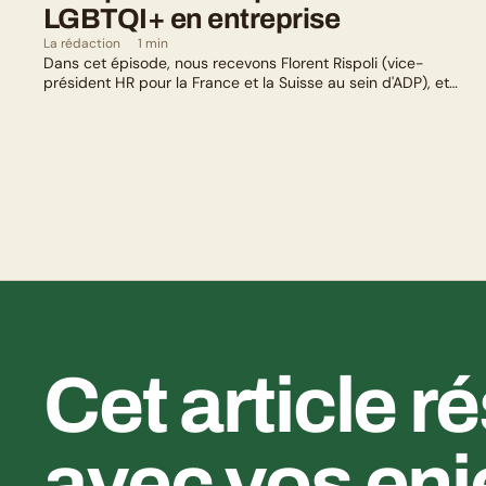
LGBTQI+ en entreprise
La rédaction
1 min
Dans cet épisode, nous recevons Florent Rispoli (vice-
président HR pour la France et la Suisse au sein d'ADP), et
Mélanie Lafuma (co-fondatrice de Senza) qui nous parlent de
leurs parcours de parents LGBTQ+.
Cet article r
avec vos enj