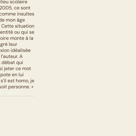
ieu scolaire 
2005, ce sont 
 comme insultes 
de mon âge 
 Cette situation 
entité ou qui se 
oire monte à la 
ré leur 
sion idéalisée 
’auteur. A 
 débat qui 
 jeter ce mot 
pote en lui 
’il est homo, je 
soit personne. »
n sens ! ».