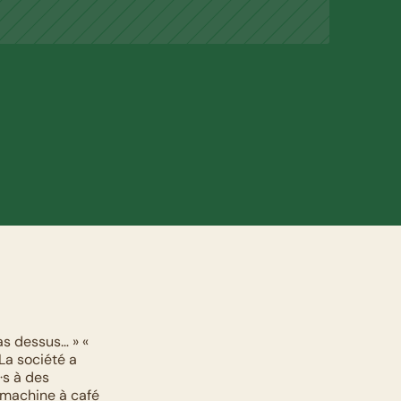
as dessus… » « 
La société a 
s à des 
 machine à café 