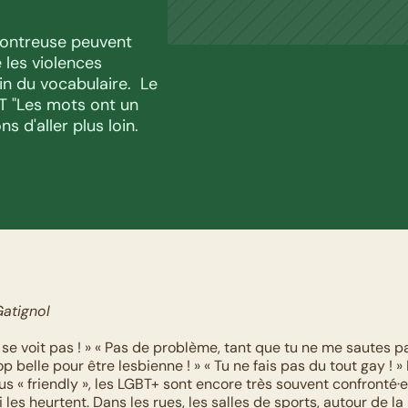
ontreuse peuvent 
 les violences 
n du vocabulaire.  Le 
 "Les mots ont un 
 d'aller plus loin.
Gatignol
a se voit pas ! » « Pas de problème, tant que tu ne me sautes p
rop belle pour être lesbienne ! » « Tu ne fais pas du tout gay ! » 
s « friendly », les LGBT+ sont encore très souvent confronté·e·
 les heurtent. Dans les rues, les salles de sports, autour de la