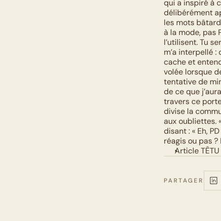
qui a inspiré à
délibérément ap
les mots bâtard
à la mode, pas 
l’utilisent. Tu s
m’a interpellé :
cache et entend 
volée lorsque d
tentative de min
de ce que j’aura
travers ce porte
divise la commu
aux oubliettes. 
disant : « Eh, P
réagis ou pas ? 
Article TÊTU
PARTAGER