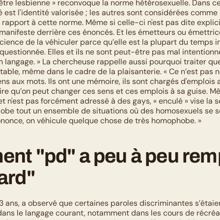
 être lesbienne » reconvoque la norme hétérosexuelle. Dans c
é est l'identité valorisée ; les autres sont considérées comme 
rapport à cette norme. Même si celle-ci n'est pas dite explici
 manifeste derrière ces énoncés. Et les émetteurs ou émettrice
ience de la véhiculer parce qu’elle est la plupart du temps in
questionnée. Elles et ils ne sont peut-être pas mal intentionné·
on langage. » La chercheuse rappelle aussi pourquoi traiter que
able, même dans le cadre de la plaisanterie. « Ce n’est pas n
ns aux mots. Ils ont une mémoire, ils sont chargés d'emplois a
re qu’on peut changer ces sens et ces emplois à sa guise. Même
t n'est pas forcément adressé à des gays, « enculé » vise la se
be tout un ensemble de situations où des homosexuels se sont 
ononce, on véhicule quelque chose de très homophobe. »
nt "pd" a peu à peu remp
ard"
 33 ans, a observé que certaines paroles discriminantes s’étaien
dans le langage courant, notamment dans les cours de récréat