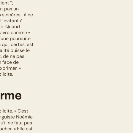
ent ?, 
t pas un 
incères ; il ne 
invitant à 
re. Quand 
 vivre comme « 
’une poursuite 
ui, certes, est 
ité puisse le 
, de ne pas 
n face de 
xprimer. »
licite.
orme
cite. « C'est 
inguiste Noémie 
’il ne faut pas 
her. « Elle est 