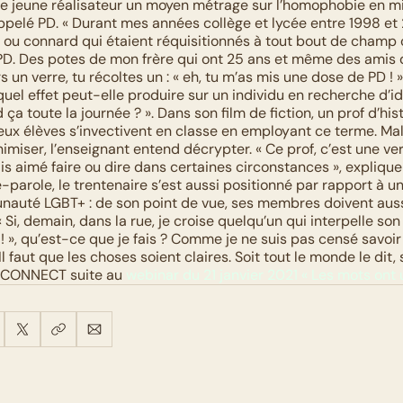
 ce jeune réalisateur un moyen métrage sur l’homophobie en mil
pelé PD. « Durant mes années collège et lycée entre 1998 et 
 ou connard qui étaient réquisitionnés à tout bout de champ
PD. Des potes de mon frère qui ont 25 ans et même des amis 
ers un verre, tu récoltes un : « eh, tu m’as mis une dose de PD ! »
 quel effet peut-elle produire sur un individu en recherche d’id
ça toute la journée ? ». Dans son film de fiction, un prof d’hist
eux élèves s’invectivent en classe en employant ce terme. Malg
imiser, l’enseignant entend décrypter. « Ce prof, c’est une ver
is aimé faire ou dire dans certaines circonstances », explique l
-parole, le trentenaire s’est aussi positionné par rapport à un
nauté LGBT+ : de son point de vue, ses membres doivent aussi
« Si, demain, dans la rue, je croise quelqu’un qui interpelle son 
D ! », qu’est-ce que je fais ? Comme je ne suis pas censé savoir s
Il faut que les choses soient claires. Soit tout le monde le dit, 
 CONNECT suite au 
webinar du 21 janvier 2021 « Les mots ont u