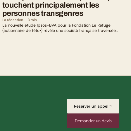
touchent principalement les 
personnes transgenres
La rédaction
3 min
La nouvelle étude Ipsos-BVA pour la Fondation Le Refuge
(actionnaire de têtu•) révèle une société française traversée
par un paradoxe : alors qu’une large majorité de Français
soutient les actions de lutte contre les LGBTphobies, les
questions liées à la transidentité continuent de susciter
méfiance et rejet.
Réserver un appel
Demander un devis