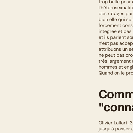
trop belle pour
l’hétérosexualit
des ratages par 
bien elle qui se
forcément consc
intégrée et pas 
et ils parlent s
n’est pas accept
attribuons un se
ne peut pas croi
très largement e
hommes et englo
Quand on le pr
Comme
"conn
Olivier Lallart,
jusqu’à passer 