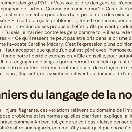
vraiment des gros PD ! » « Vous voulez dire des gens qui s’encul
ompagnon de l’artiste. Comme mon ami et moi ? ». Castella n’es
il est simplement un peu « lourd » et présentera des excuses s
ser. « Et c’est bien ça le problème… », fera-t-on remarquer en l’
entre l’intention de ses propos et l’effet qu’ils peuvent produi
 « Tu sais, je n’ai rien contre les gens comme toi », il assure le
ltes ». « Ce qu’il ressent ne peut pas être pris dans le prisme d
 l’avocate Caroline Mécary. C’est l’expression d’une opinion q
 il faut accepter que quelqu’un qui est gêné avec l’homosexual
ui fonde notre liberté d’expression. » Elle conseille, pour autant
« Il faut engager un dialogue qui va permettre à celui qui est e
nce du caractère extrêmement méprisant de sa façon de s’e
l’injure, flagrante, ces vexations relèvent du domaine de l’imp
niers du langage de la n
l’injure, flagrante, ces vexations relèvent du domaine de l’impli
pose problème et les normes qu’elles charrient, explique la l
hrase comme « Ah ben, toi, ça ne se voit pas » laisse penser qu
ité s’offre aux regards, comme s’il y avait quelque chose à cac