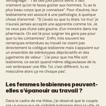
témoignage : “T’as des jolis petits seins. Il faut 
vraiment qu’on te fasse goûter aux hommes. Tu as le 
plus beau corps que je connaisse”. Pour d’autres, leur 
lesbianisme est associé à une pathologie, à quelque 
chose d'anormal : “Si j’avais su que tu étais ‘ce truc’ je 
n’aurais jamais accepté une apprentie comme toi. Je 
ne veux pas d’une sale gouine, d’un monstre dans ma 
pharmacie. On est là pour soigner les gens pas pour 
que tu les contamines”. Enfin, très souvent les 
remarques entendues au travail ne visent pas 
directement la collègue lesbienne mais s'appuient sur 
un ensemble de stéréotypes dépréciatifs et des 
jugements de valeur : "J'ai peur que ma fille soit 
lesbienne, ce serait quand même dégueulasse de la 
voir embrasser une fille. Toi, c'est différent, tu es 
masculine alors ça ne choque pas".
Les femmes lesbiennes peuvent-
elles s’épanouir au travail ?
Dans le cadre de ma thèse, j'ai observé que le couple 
est un marqueur de visibilité lesbienne dans la ville, et 