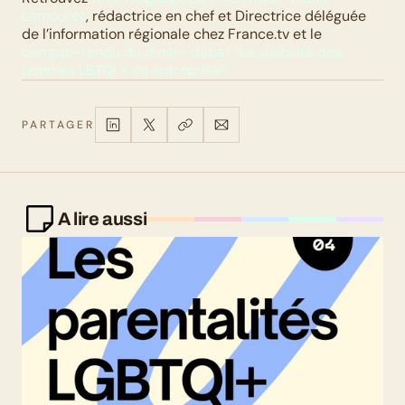
Lamouret
, rédactrice en chef et Directrice déléguée 
de l’information régionale chez France.tv et le 
compte-rendu du dîner- débat “La visibilité des 
femmes LBTQI + en entreprise”.
PARTAGER
A lire aussi