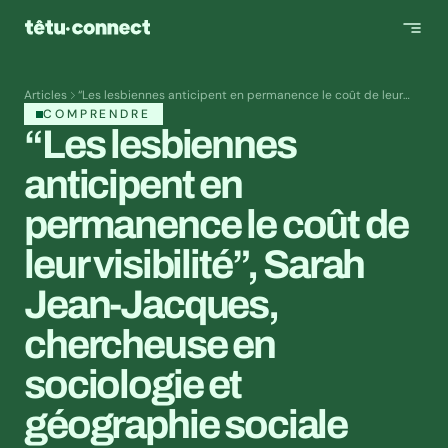
Articles
“Les lesbiennes anticipent en permanence le coût de leur
visibilité”, Sarah Jean-Jacques, chercheuse en sociologie et
COMPRENDRE
géographie sociale
“Les lesbiennes 
anticipent en 
permanence le coût de 
leur visibilité”, Sarah 
Jean-Jacques, 
chercheuse en 
sociologie et 
géographie sociale