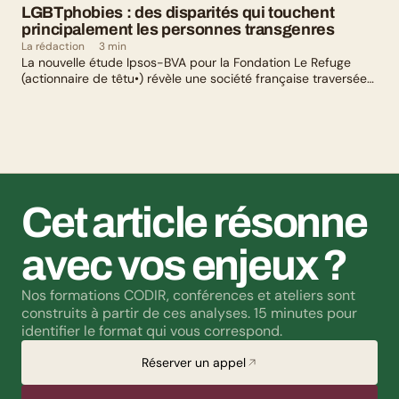
LGBTphobies : des disparités qui touchent 
principalement les personnes transgenres
La rédaction
3 min
La nouvelle étude Ipsos-BVA pour la Fondation Le Refuge
(actionnaire de têtu•) révèle une société française traversée
par un paradoxe : alors qu’une large majorité de Français
soutient les actions de lutte contre les LGBTphobies, les
questions liées à la transidentité continuent de susciter
méfiance et rejet.
Cet article résonne 
avec vos enjeux ?
Nos formations CODIR, conférences et ateliers sont 
construits à partir de ces analyses. 15 minutes pour 
identifier le format qui vous correspond.
Réserver un appel