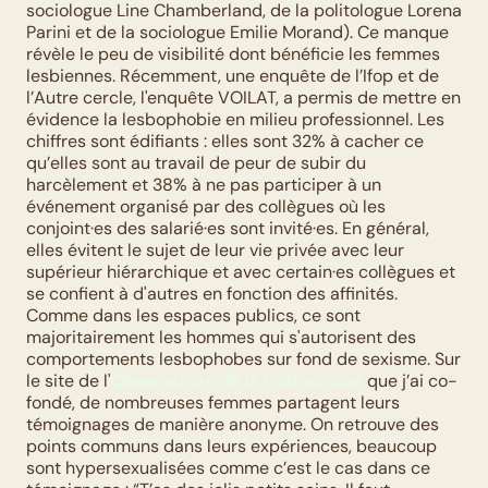
sociologue Line Chamberland, de la politologue Lorena 
Parini et de la sociologue Emilie Morand). Ce manque 
révèle le peu de visibilité dont bénéficie les femmes 
lesbiennes. Récemment, une enquête de l’Ifop et de 
l’Autre cercle, l'enquête VOILAT, a permis de mettre en 
évidence la lesbophobie en milieu professionnel. Les 
chiffres sont édifiants : elles sont 32% à cacher ce 
qu’elles sont au travail de peur de subir du 
harcèlement et 38% à ne pas participer à un 
événement organisé par des collègues où les 
conjoint·es des salarié·es sont invité·es. En général, 
elles évitent le sujet de leur vie privée avec leur 
supérieur hiérarchique et avec certain·es collègues et 
se confient à d'autres en fonction des affinités. 
Comme dans les espaces publics, ce sont 
majoritairement les hommes qui s'autorisent des 
comportements lesbophobes sur fond de sexisme. Sur 
le site de l'
Observatoire de la lesbophobie
 que j’ai co-
fondé, de nombreuses femmes partagent leurs 
témoignages de manière anonyme. On retrouve des 
points communs dans leurs expériences, beaucoup 
sont hypersexualisées comme c’est le cas dans ce 