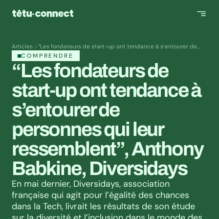
Articles
“Les fondateurs de start-up ont tendance à s’entourer de
personnes qui leur ressemblent”, Anthony Babkine,
COMPRENDRE
Diversidays
“Les fondateurs de 
start-up ont tendance à 
s’entourer de 
personnes qui leur 
ressemblent”, Anthony 
Babkine, Diversidays
En mai dernier, Diversidays, association 
française qui agit pour l’égalité des chances 
dans la Tech, livrait les résultats de son étude 
sur la diversité et l’inclusion dans le monde des 