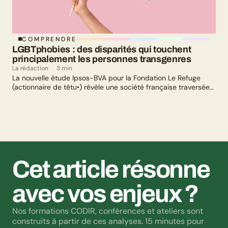
COMPRENDRE
LGBTphobies : des disparités qui touchent 
principalement les personnes transgenres
La rédaction
3 min
La nouvelle étude Ipsos-BVA pour la Fondation Le Refuge
(actionnaire de têtu•) révèle une société française traversée
par un paradoxe : alors qu’une large majorité de Français
soutient les actions de lutte contre les LGBTphobies, les
questions liées à la transidentité continuent de susciter
méfiance et rejet.
Cet article résonne 
avec vos enjeux ?
Nos formations CODIR, conférences et ateliers sont 
construits à partir de ces analyses. 15 minutes pour 