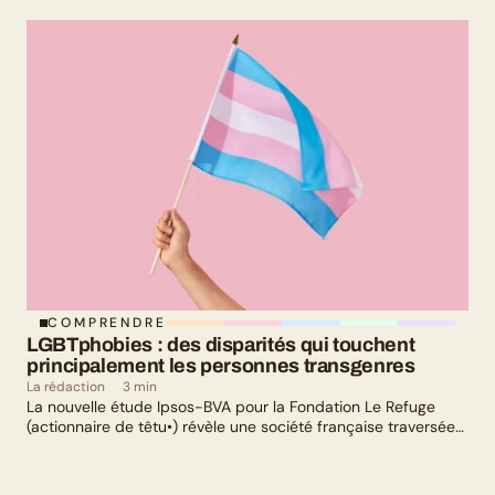
sélection culturelle. Livres, série, musique et exposition
culturelle : il y en a pour tous les goûts !
COMPRENDRE
LGBTphobies : des disparités qui touchent 
principalement les personnes transgenres
La rédaction
3 min
La nouvelle étude Ipsos-BVA pour la Fondation Le Refuge
(actionnaire de têtu•) révèle une société française traversée
par un paradoxe : alors qu’une large majorité de Français
soutient les actions de lutte contre les LGBTphobies, les
questions liées à la transidentité continuent de susciter