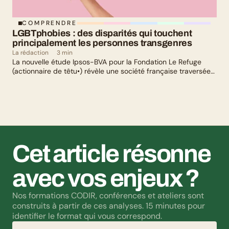
COMPRENDRE
LGBTphobies : des disparités qui touchent 
principalement les personnes transgenres
La rédaction
3 min
La nouvelle étude Ipsos-BVA pour la Fondation Le Refuge
(actionnaire de têtu•) révèle une société française traversée
par un paradoxe : alors qu’une large majorité de Français
soutient les actions de lutte contre les LGBTphobies, les
questions liées à la transidentité continuent de susciter
méfiance et rejet.
Cet article résonne 
avec vos enjeux ?
Nos formations CODIR, conférences et ateliers sont 
construits à partir de ces analyses. 15 minutes pour 
identifier le format qui vous correspond.