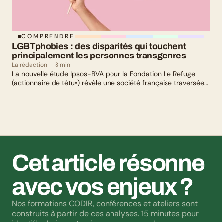
COMPRENDRE
LGBTphobies : des disparités qui touchent 
principalement les personnes transgenres
La rédaction
3 min
La nouvelle étude Ipsos-BVA pour la Fondation Le Refuge
(actionnaire de têtu•) révèle une société française traversée
par un paradoxe : alors qu’une large majorité de Français
soutient les actions de lutte contre les LGBTphobies, les
questions liées à la transidentité continuent de susciter
méfiance et rejet.
Cet article résonne 
avec vos enjeux ?
Nos formations CODIR, conférences et ateliers sont 
construits à partir de ces analyses. 15 minutes pour 