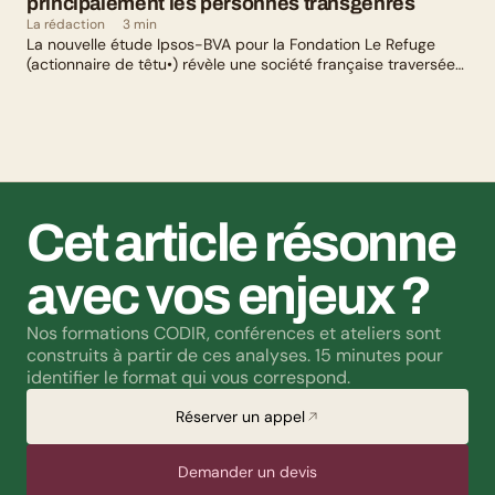
principalement les personnes transgenres
La rédaction
3 min
La nouvelle étude Ipsos-BVA pour la Fondation Le Refuge
(actionnaire de têtu•) révèle une société française traversée
par un paradoxe : alors qu’une large majorité de Français
soutient les actions de lutte contre les LGBTphobies, les
questions liées à la transidentité continuent de susciter
méfiance et rejet.
Cet article résonne 
avec vos enjeux ?
Nos formations CODIR, conférences et ateliers sont 
construits à partir de ces analyses. 15 minutes pour 
identifier le format qui vous correspond.
Réserver un appel
Demander un devis