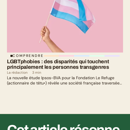
COMPRENDRE
LGBTphobies : des disparités qui touchent 
principalement les personnes transgenres
La rédaction
3 min
La nouvelle étude Ipsos-BVA pour la Fondation Le Refuge
(actionnaire de têtu•) révèle une société française traversée
par un paradoxe : alors qu’une large majorité de Français
soutient les actions de lutte contre les LGBTphobies, les
questions liées à la transidentité continuent de susciter
méfiance et rejet.