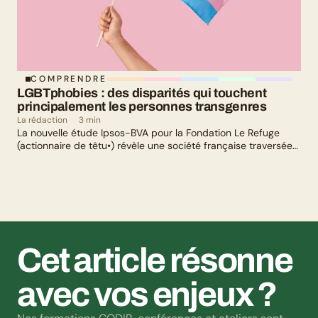
COMPRENDRE
LGBTphobies : des disparités qui touchent 
principalement les personnes transgenres
La rédaction
3 min
La nouvelle étude Ipsos-BVA pour la Fondation Le Refuge
(actionnaire de têtu•) révèle une société française traversée
par un paradoxe : alors qu’une large majorité de Français
soutient les actions de lutte contre les LGBTphobies, les
questions liées à la transidentité continuent de susciter
méfiance et rejet.
Cet article résonne 
avec vos enjeux ?