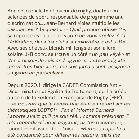
Ancien journaliste et joueur de rugby, docteur en 
sciences du sport, responsable de programme anti-
discrimination… Jean-Bernard Moles multiplie les 
casquettes. À la question « 
Quel pronom utiliser ?
 », 
sa réponse est plurielle : « 
comme vous voulez. À la 
Fédération, dans les clubs, au ministère, c’est J-B
 ». 
Avec ses cheveux blonds mi-longs et son allure 
solaire, J-B donc, se trouve un côté « 
un peu yéyé
 » et 
s’en amuse. « 
Je suis androgyne et cette ambiguïté 
me va très bien.
Je ne me suis jamais senti assigné à 
un genre en particulier
 ».
Depuis 2020, il dirige la CADET, Commission Anti-
Discrimination et Égalité de Traitement, qu’il a créée 
au sein de la Fédération Française de Rugby (FFR). 
« 
Je trouvais que la Fédération était en retard sur les 
thématiques LGBTQI+. J’en ai informé Bernard 
Laporte avant qu’il ne soit réélu comme président. Il 
m’a répondu
 «
si nous gagnons, tu t’en occupes
 »»
,
raconte-t-il avant de préciser 
:
  «
Bernard Laporte a 
été condamné pour différentes raisons, mais me 