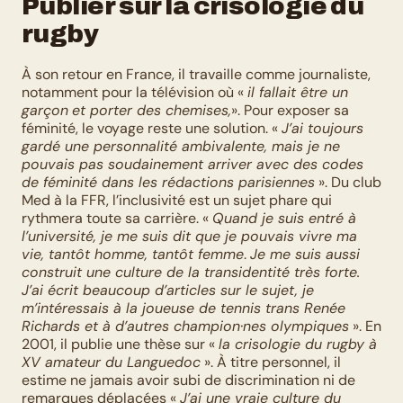
Publier sur la crisologie du 
rugby
À son retour en France, il travaille comme journaliste, 
notamment pour la télévision où « 
il fallait être un 
garçon
et porter des chemises,
». Pour exposer sa 
féminité, le voyage reste une solution. « 
J’ai toujours 
gardé une personnalité ambivalente, mais je ne 
pouvais pas soudainement arriver avec des codes 
de féminité dans les rédactions parisiennes
 ». Du club 
Med à la FFR, l’inclusivité est un sujet phare qui 
rythmera toute sa carrière. « 
Quand je suis entré à 
l’université, je me suis dit que je pouvais vivre ma 
vie, tantôt homme, tantôt femme
. 
Je me suis aussi 
construit une culture de la transidentité très forte. 
J’ai écrit beaucoup d’articles sur le sujet, je 
m’intéressais à la joueuse de tennis trans Renée 
Richards et à d’autres champion·nes olympiques
 ». En 
2001, il publie une thèse sur « 
la crisologie du rugby à 
XV amateur du Languedoc
 ». À titre personnel, il 
estime ne jamais avoir subi de discrimination ni de 
remarques déplacées « 
J’ai une vraie culture du 