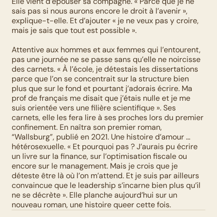
Elle vient d’épouser sa compagne. « Parce que je ne 
sais pas si nous aurons encore le droit à l’avenir », 
explique-t-elle. Et d’ajouter « je ne veux pas y croire, 
mais je sais que tout est possible ». 
Attentive aux hommes et aux femmes qui l’entourent, 
pas une journée ne se passe sans qu’elle ne noircisse 
des carnets. « À l’école, je détestais les dissertations 
parce que l’on se concentrait sur la structure bien 
plus que sur le fond et pourtant j’adorais écrire. Ma 
prof de français me disait que j’étais nulle et je me 
suis orientée vers une filière scientifique ». Ses 
carnets, elle les fera lire à ses proches lors du premier 
confinement. En naîtra son premier roman, 
“Wallsburg”, publié en 2021. Une histoire d’amour … 
hétérosexuelle. « Et pourquoi pas ? J’aurais pu écrire 
un livre sur la finance, sur l’optimisation fiscale ou 
encore sur le management. Mais je crois que je 
déteste être là où l’on m’attend. Et je suis par ailleurs 
convaincue que le leadership s’incarne bien plus qu’il 
ne se décrète ». Elle planche aujourd’hui sur un 
nouveau roman, une histoire queer cette fois.