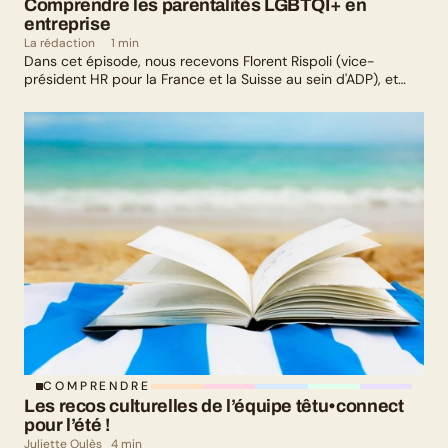
Comprendre les parentalités LGBTQI+ en 
entreprise
La rédaction
1 min
Dans cet épisode, nous recevons Florent Rispoli (vice-
président HR pour la France et la Suisse au sein d'ADP), et
Mélanie Lafuma (co-fondatrice de Senza) qui nous parlent de
leurs parcours de parents LGBTQ+.
COMPRENDRE
Les recos culturelles de l’équipe têtu•connect 
pour l’été !
Juliette Oulès
4 min