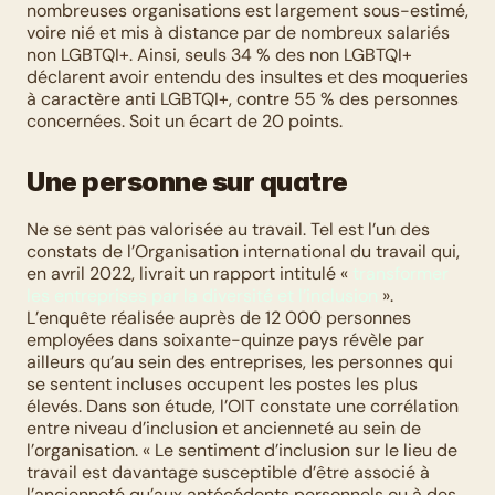
nombreuses organisations est largement sous-estimé, 
voire nié et mis à distance par de nombreux salariés 
non LGBTQI+. Ainsi, seuls 34 % des non LGBTQI+ 
déclarent avoir entendu des insultes et des moqueries 
à caractère anti LGBTQI+, contre 55 % des personnes 
concernées. Soit un écart de 20 points. 
Une personne sur quatre
Ne se sent pas valorisée au travail. Tel est l’un des 
constats de l’Organisation international du travail qui, 
en avril 2022, livrait un rapport intitulé « 
transformer 
les entreprises par la diversité et l’inclusion
 ». 
L’enquête réalisée auprès de 12 000 personnes 
employées dans soixante-quinze pays révèle par 
ailleurs qu’au sein des entreprises, les personnes qui 
se sentent incluses occupent les postes les plus 
élevés. Dans son étude, l’OIT constate une corrélation 
entre niveau d’inclusion et ancienneté au sein de 
l’organisation. « Le sentiment d’inclusion sur le lieu de 
travail est davantage susceptible d’être associé à 
l’ancienneté qu’aux antécédents personnels ou à des 