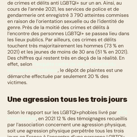
de crimes et délits anti LGBTQI+ sur un an. Ainsi, au 
cours de l’année 2021, les services de police et de 
gendarmerie ont enregistré 3 790 atteintes commises 
en raison de l’orientation sexuelle ou de l’identité de 
genre. Près de la moitié des crimes et délits à 
l’encontre des personnes LGBTQI+ se passea lieu dans 
les lieux publics. Par ailleurs, ces crimes et délits 
touchent très majoritairement les hommes (73 % en 
2021) et les jeunes de moins de 30 ans (51 % en 2021). 
Des chiffres qui restent très en deçà de la réalité. En 
effet, selon 
l’enquête cadre de vie et sécurité du 
ministère de l’intérieur
, le dépôt de plaintes est une 
démarche effectuée par seulement 20 % des 
victimes. 
Une agression tous les trois jours
Selon le rapport sur les LGBTQI+phobies livré par 
SOS 
Homophobie
, en 2021 12 % des témoignages recueillis 
par l’association concernent une agression physique, 
soit une agression physique perpétrée tous les trois 
jours en France à l’encontre d’une personne LGBTQI+. 