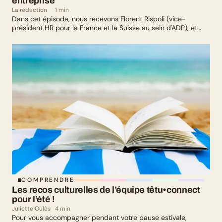
entreprise
La rédaction
1 min
Dans cet épisode, nous recevons Florent Rispoli (vice-
président HR pour la France et la Suisse au sein d'ADP), et
Mélanie Lafuma (co-fondatrice de Senza) qui nous parlent de
leurs parcours de parents LGBTQ+.
COMPRENDRE
Les recos culturelles de l’équipe têtu•connect 
pour l’été !
Juliette Oulès
4 min
Pour vous accompagner pendant votre pause estivale,