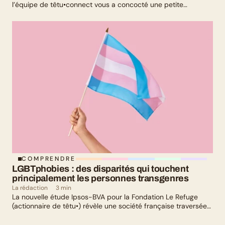
l’équipe de têtu•connect vous a concocté une petite
sélection culturelle. Livres, série, musique et exposition
culturelle : il y en a pour tous les goûts !
COMPRENDRE
LGBTphobies : des disparités qui touchent 
principalement les personnes transgenres
La rédaction
3 min
La nouvelle étude Ipsos-BVA pour la Fondation Le Refuge
(actionnaire de têtu•) révèle une société française traversée
par un paradoxe : alors qu’une large majorité de Français
soutient les actions de lutte contre les LGBTphobies, les