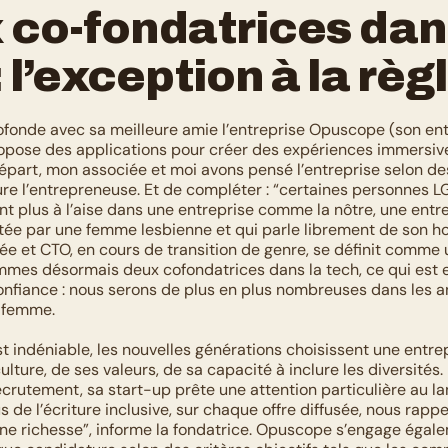
co-fondatrices dans
 l’exception à la règ
cofonde avec sa meilleure amie l’entreprise Opuscope (son ent
ropose des applications pour créer des expériences immersive
départ, mon associée et moi avons pensé l’entreprise selon des
sure l’entrepreneuse. Et de compléter : “certaines personnes L
t plus à l’aise dans une entreprise comme la nôtre, une entre
e par une femme lesbienne et qui parle librement de son ho
iée et CTO, en cours de transition de genre, se définit comme
mmes désormais deux cofondatrices dans la tech, ce qui est e
 confiance : nous serons de plus en plus nombreuses dans les an
e femme.
st indéniable, les nouvelles générations choisissent une entrep
ulture, de ses valeurs, de sa capacité à inclure les diversités. 
crutement, sa start-up prête une attention particulière au lan
s de l’écriture inclusive, sur chaque offre diffusée, nous rappe
une richesse”, informe la fondatrice. Opuscope s’engage égale