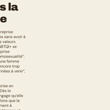
 la 
le
reprise 
s sans avoir à 
 valeurs 
GBTQI+ se 
prise 
mosexualité”. 
 une femme 
ncore trop 
nées à venir”, 
rise en 
Dès le 
gage qu’elle 
lons que la 
ment à 