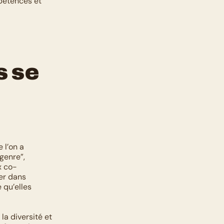
pétences et 
 se 
l’on a 
genre”, 
x co-
er dans 
qu’elles 
a diversité et 