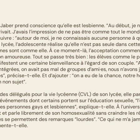
a Jaber prend conscience qu’elle est lesbienne. “Au début, je 
rivait. J’avais l’impression de ne pas être comme tout le mond
suivre : “autour de moi, je ne connaissais aucune personne à qui
u lycée, l’adolescente réalise qu’elle n’est pas seule dans cette
nes sont comme elle. À ce moment-là, l’acceptation commence,
on amoureuse. Tout se passe très bien : les élèves comme le p
festent une certaine bienveillance à l’égard de son couple. “
intégrées, on avait pas mal de groupes d’ami·es, nous n’avons j
ies”, précise-t-elle. Et d’ajouter : “on a eu de la chance, notre 
 non sujet”. 
des délégués pour la vie lycéenne (CVL) de son lycée, elle part
’événements dont certains portent sur l’éducation sexuelle, “l
les personnes gays et lesbiennes”, explique-t-elle. À l’universit
art et parle librement de son homosexualité sans craindre les ré
 se permettent des remarques “lourdes”. “Ce qui ne m’a jam
ente-t-elle.