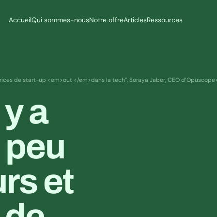
Accueil
Qui sommes-nous
Notre offre
Articles
Ressources
atrices de start-up <em>out </em>dans la tech”, Soraya Jaber, CEO d’Opuscope
y a 
 peu 
s et 
de 