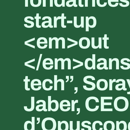
start-up 
<em>out 
</em>dans 
tech”, Sora
Jaber, CEO 
d’Opuscope