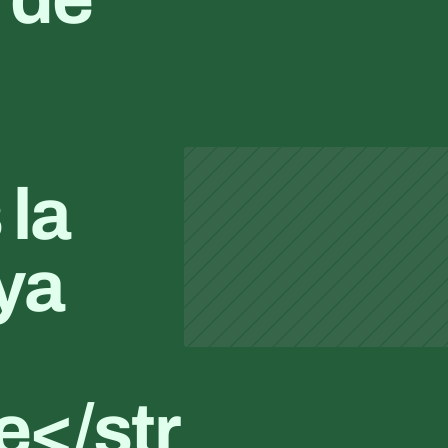
la 
ya 
</str