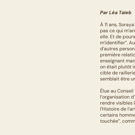
Par Léa Taïeb
À 11 ans, Soray
pas ce qui m’ar
elle. Et de pour
m’identifier”. A
d’autres person
première relati
enseignant mani
on était plutôt 
cible de railler
semblait être un
Élue au Conseil 
l’organisation d
rendre visibles 
l’Histoire de l’
certains hommes
touchée”, comm