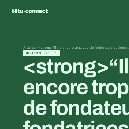
Articles
<strong>“Il y a encore trop peu de fondateurs et fond
CONNECTER
<strong>“Il 
encore trop
de fondateur
fondatrices 