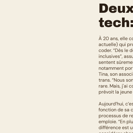
Deux 
tech:
À 20 ans, elle 
actuelle) qui p
coder. “Dès le 
inclusives”, as
sentent sûremen
notamment porté
Tina, son assoc
trans. “Nous so
rare. Mais, j'ai
prévoit la jeun
Aujourd’hui, c’e
fonction de sa c
processus de re
emploie. “En plu
différence est 