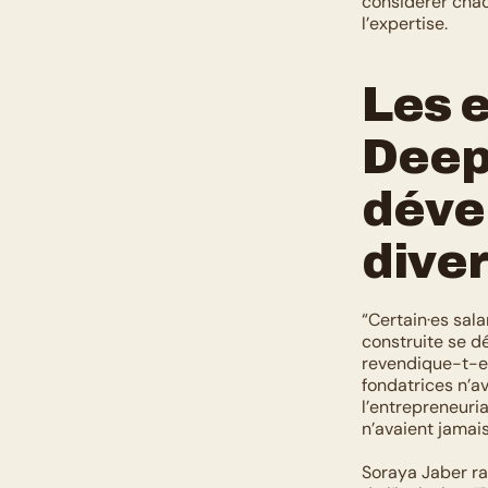
considérer chaq
l’expertise.
Les e
Deep
dével
diver
“Certain·es sala
construite se dé
revendique-t-e
fondatrices n’a
l’entrepreneuri
n’avaient jamais
Soraya Jaber ra