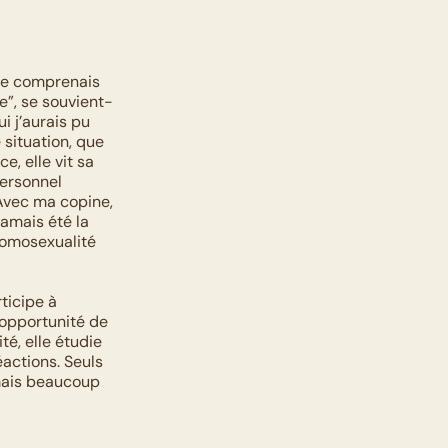
ne comprenais 
e”, se souvient-
 j’aurais pu 
 situation, que 
 elle vit sa 
ersonnel 
Avec ma copine, 
amais été la 
homosexualité 
icipe à 
’opportunité de 
é, elle étudie 
actions. Seuls 
ais beaucoup 