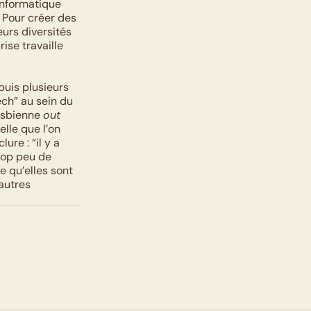
informatique 
 Pour créer des 
urs diversités 
se travaille 
uis plusieurs 
h” au sein du 
esbienne 
out
lle que l’on 
re : “il y a 
rop peu de 
e qu’elles sont 
autres 