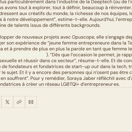
“Plus particulièrement dans l'industrie de la Deeptech (ou de l'
us avons tout à explorer, tout à définir, beaucoup à réinventer.
dressent aux créatifs du monde, la richesse de nos équipes, le
s à notre développement”, estime-t-elle. Aujourd’hui, l’entrepri
ine de talents issus de différents backgrounds. 
lopper de nouveaux projets avec Opuscope, elle s’engage dep
er son expérience de “jeune femme entrepreneure dans la Tec
 et à prendre de plus en plus la parole en tant que femme l
ing-out grand public
). “Dès que l’occasion le permet, je rappe
xuelle et réussir dans ce secteur”, résume-t-elle. Et de conclu
 de fondateurs et fondatrices de start-up 
out
 dans la tech, t
 le sujet. Et il y a encore des personnes qui n’osent pas être c
i en souffrent”. Pour y remédier, Soraya Jaber réfléchit avec d'
ondatrices à créer un réseau LGBTQI+ d’entrepreneur·es.