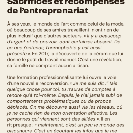
Sacrifices et récompenses 
de l’entreprenariat
À ses yeux, le monde de l’art comme celui de la mode, 
où beaucoup de ses ami·es travaillent, n’ont rien de 
plus inclusif que d’autres secteurs. « 
Il y a beaucoup 
d’argent et de pouvoir, dont certain·es abusent. De 
ce que j’entends, l’homophobie y est aussi 
présente
 ». En 2017, la découverte de la céramique lui 
donne le goût du travail manuel. C’est une révélation, 
sa famille ne comptant aucun artisan. 
Une formation professionnalisante lui ouvre la voie 
d’une nouvelle reconversion. « 
Je me suis dit :‘‘ fais 
quelque chose pour toi, tu n’auras de comptes à 
rendre qu’à toi-même. Depuis, je n’ai jamais subi de 
comportements problématiques ou de propos 
déplacés. On me découvre aussi via les réseaux, où 
je ne cache rien de mon orientation affective. Les 
personnes qui viennent sont des alliées ».
 Il en 
rit presque : 
« maintenant, c’est un peu le monde des 
bisounours. C’est en écoutant les infos que je me 