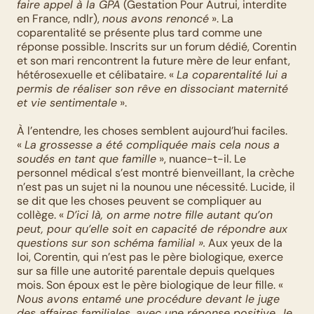
faire appel à la GPA
 (Gestation Pour Autrui, interdite 
en France, ndlr), 
nous avons renoncé
 ». La 
coparentalité se présente plus tard comme une 
réponse possible. Inscrits sur un forum dédié, Corentin 
et son mari rencontrent la future mère de leur enfant, 
hétérosexuelle et célibataire. « 
La coparentalité lui a 
permis de réaliser son rêve en dissociant maternité 
et vie sentimentale
 ».
À l’entendre, les choses semblent aujourd’hui faciles. 
« 
La grossesse a été compliquée mais cela nous a 
soudés en tant que famille
 », nuance-t-il. Le 
personnel médical s’est montré bienveillant, la crèche 
n’est pas un sujet ni la nounou une nécessité. Lucide, il 
se dit que les choses peuvent se compliquer au 
collège. « 
D’ici là, on arme notre fille autant qu’on 
peut, pour qu’elle soit en capacité de répondre aux 
questions sur son schéma familial ».
 Aux yeux de la 
loi, Corentin, qui n’est pas le père biologique, exerce 
sur sa fille une autorité parentale depuis quelques 
mois. Son époux est le père biologique de leur fille. « 
Nous avons entamé une procédure devant le juge 
des affaires familiales, avec une réponse positive.
Je 