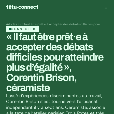
Articles
« Il faut être prêt·e à accepter des débats difficiles pour
atteindre plus d’égalité », Corentin Brison, céramiste
CONNECTER
« Il faut être prêt·e à 
accepter des débats 
difficiles pour atteindre 
plus d’égalité », 
Corentin Brison, 
céramiste
Lassé d’expériences discriminantes au travail, 
Corentin Brison s’est tourné vers l’artisanat 
indépendant il y a sept ans. Céramiste, associé 
à la tête de l’atelier parisien Trois Potes et très 