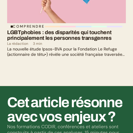
COMPRENDRE
LGBTphobies : des disparités qui touchent 
principalement les personnes transgenres
La rédaction
3 min
La nouvelle étude Ipsos-BVA pour la Fondation Le Refuge
(actionnaire de têtu•) révèle une société française traversée
par un paradoxe : alors qu’une large majorité de Français
soutient les actions de lutte contre les LGBTphobies, les
questions liées à la transidentité continuent de susciter
méfiance et rejet.
Cet article résonne 
avec vos enjeux ?
Nos formations CODIR, conférences et ateliers sont 
construits à partir de ces analyses. 15 minutes pour 