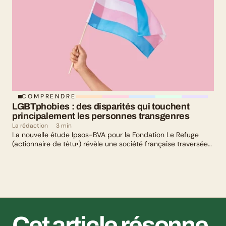
COMPRENDRE
LGBTphobies : des disparités qui touchent 
principalement les personnes transgenres
La rédaction
3 min
La nouvelle étude Ipsos-BVA pour la Fondation Le Refuge
(actionnaire de têtu•) révèle une société française traversée
par un paradoxe : alors qu’une large majorité de Français
soutient les actions de lutte contre les LGBTphobies, les
questions liées à la transidentité continuent de susciter
méfiance et rejet.
Cet article résonne 