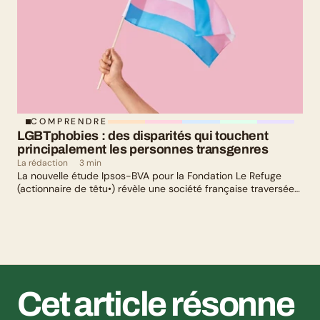
COMPRENDRE
LGBTphobies : des disparités qui touchent 
principalement les personnes transgenres
La rédaction
3 min
La nouvelle étude Ipsos-BVA pour la Fondation Le Refuge
(actionnaire de têtu•) révèle une société française traversée
par un paradoxe : alors qu’une large majorité de Français
soutient les actions de lutte contre les LGBTphobies, les
questions liées à la transidentité continuent de susciter
méfiance et rejet.
Cet article résonne 