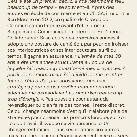
Cela a été un premier déclic. Il m’a néanmoins fallu 
beaucoup de temps.»
, se souvient-il. Après des 
études en école de commerce et au CELSA, il rejoint le 
Bon Marché en 2012, en qualité de Chargé de 
Communication Interne avant d’être promu 
Responsable Communication Interne et Expérience 
Collaborateur. Si au cours des premières années il 
adopte une posture de caméléon, par peur de froisser 
ses interlocutrices et ses interlocuteurs, au fil du 
temps, il gagne en assurance. « 
L’année de mes 30 
ans a été une année structurante au cours de 
laquelle j’ai beaucoup questionné mes croyances. A 
partir de ce moment-là, j’ai décidé de me montrer 
tel que j’étais. J’ai pris conscience que mes 
stratégies pour ne pas révéler mon orientation 
affective me demandaient au quotidien beaucoup 
trop d’énergie »
. Pas question pour autant de 
revendiquer ou d’en faire des tonnes. Il reste discret. 
Ce qui change néanmoins c’est qu’il n’élabore plus de 
stratégies pour changer les pronoms lorsque, sur son 
lieu de travail, il évoque sa vie personnelle. Un 
changement mineur dans ses relations aux autres 
mais majeurs pour son épanouissement : 
« je me sens 