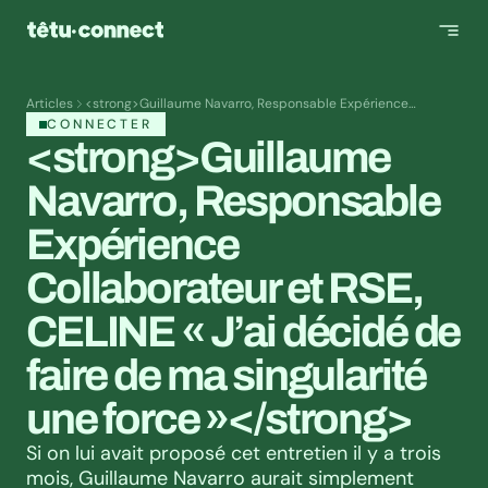
Articles
<strong>Guillaume Navarro, Responsable Expérience
Collaborateur et RSE, CELINE « J’ai décidé de faire de ma
CONNECTER
singularité une force »</strong>
<strong>Guillaume 
Navarro, Responsable 
Expérience 
Collaborateur et RSE, 
CELINE « J’ai décidé de 
faire de ma singularité 
une force »</strong>
Si on lui avait proposé cet entretien il y a trois 
mois, Guillaume Navarro aurait simplement 