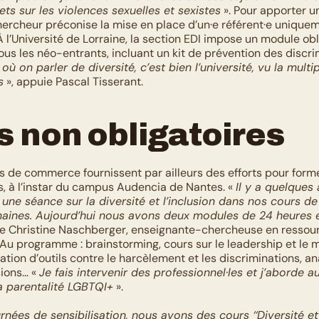
ts sur les violences sexuelles et sexistes
 ». Pour apporter u
chercheur préconise la mise en place d’un·e référent·e uniquem
 l’Université de Lorraine, la section EDI impose un module obl
us les néo-entrants, incluant un kit de prévention des discrim
 où on parler de diversité, c’est bien l’université, vu la multip
s
 », appuie Pascal Tisserant.
s non obligatoires
 de commerce fournissent par ailleurs des efforts pour former
s, à l’instar du campus Audencia de Nantes. « 
Il y a quelques 
 une séance sur la diversité et l’inclusion dans nos cours de
aines. Aujourd’hui nous avons deux modules de 24 heures et
ue Christine Naschberger, enseignante-chercheuse en ressou
Au programme : brainstorming, cours sur le leadership et le
tation d’outils contre le harcèlement et les discriminations, an
ions… « 
Je fais intervenir des professionnel·les et j’aborde au
la parentalité LGBTQI+
 ».
rnées de sensibilisation, nous avons des cours ‘‘Diversité et 