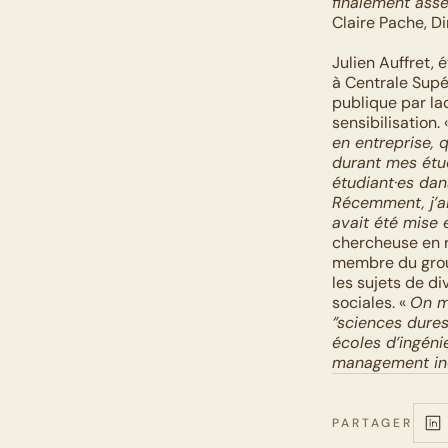
finalement asse
Claire Pache, Di
Julien Auffret, 
à Centrale Supél
publique par laq
sensibilisation. 
en entreprise, 
durant mes étud
étudiant·es dan
Récemment, j’ai
avait été mise 
chercheuse en r
membre du group
les sujets de di
sociales. « 
On me
‘’sciences dures
écoles d’ingénie
management incl
PARTAGER