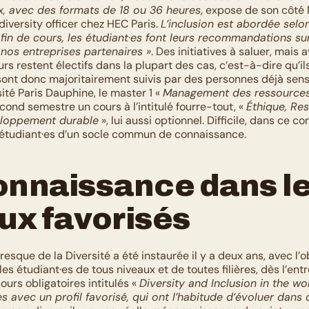
x, avec des formats de 18 ou 36 heures
, expose de son côté 
 diversity officer chez HEC Paris. 
L’inclusion est abordée selo
fin de cours, les étudiant·es font leurs recommandations sur
nos entreprises partenaires »
. Des initiatives à saluer, mais 
cours restent électifs dans la plupart des cas, c’est-à-dire qu’il
 sont donc majoritairement suivis par des personnes déjà sensi
sité Paris Dauphine, le master 1 « 
Management des ressource
ond semestre un cours à l’intitulé fourre-tout, « 
Éthique, Res
eloppement durable
 », lui aussi optionnel. Difficile, dans ce co
étudiant·es d’un socle commun de connaissance. 
nnaissance dans le
ux favorisés
resque de la Diversité a été instaurée il y a deux ans, avec l’ob
les étudiant·es de tous niveaux et de toutes filières, dès l’entr
ours obligatoires intitulés « 
Diversity and Inclusion in the wo
s avec un profil favorisé, qui ont l’habitude d’évoluer dans d