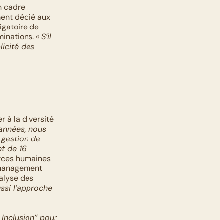
n cadre 
ent dédié aux 
igatoire de 
inations. « 
S’il 
licité des 
 à la diversité 
années, nous 
 gestion de 
 de 16 
rces humaines 
 management 
alyse des 
ssi l’approche 
Inclusion’’ pour 