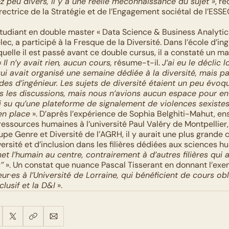
z peu divers, il y a une réelle méconnaissance du sujet »
, r
rectrice de la Stratégie et de l’Engagement sociétal de l’ESSE
étudiant en double master « Data Science & Business Analytics 
ec, a participé à la Fresque de la Diversité. Dans l’école d’ing
uelle il est passé avant ce double cursus, il a constaté un ma
« 
Il n’y avait rien, aucun cours,
 résume-t-il. 
J’ai eu le déclic l
qui avait organisé une semaine dédiée à la diversité, mais pa
es d’ingénieur. Les sujets de diversité étaient un peu évoqu
s les discussions, mais nous n’avions aucun espace pour en 
 su qu’une plateforme de signalement de violences sexistes 
en place
 ». D’après l’expérience de Sophia Belghiti-Mahut, e
essources humaines à l’université Paul Valéry de Montpellier,
e Genre et Diversité de l’AGRH, il y aurait une plus grande c
versité et d’inclusion dans les filières dédiées aux sciences h
t l’humain au centre, contrairement à d’autres filières qui a
’’
 ». Un constat que nuance Pascal Tisserant en donnant l’exe
ur·es à l’Université de Lorraine, qui bénéficient de cours obli
usif et la D&I
 ».