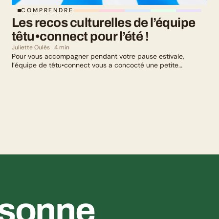
COMPRENDRE
Les recos culturelles de l’équipe 
têtu•connect pour l’été !
Juliette Oulès
4 min
Pour vous accompagner pendant votre pause estivale,
l’équipe de têtu•connect vous a concocté une petite
sélection culturelle. Livres, série, musique et exposition
culturelle : il y en a pour tous les goûts !
ésonne 