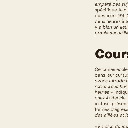
emparé des suje
spécifique, le 
questions D&I. À
deux heures à to
y a bien un lieu
profils accueilli
Cour
Certaines écoles
dans leur cursu
avons introduit
ressources hum
heures »
, indiq
chez Audencia. 
inclusif, présen
formes d’agress
des allié·es et 
« 
En plus de jou