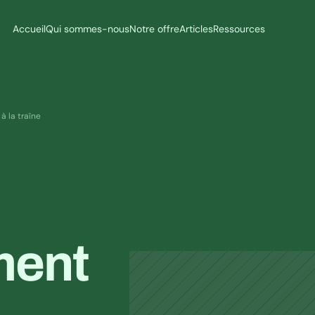
Accueil
Qui sommes-nous
Notre offre
Articles
Ressources
à la traîne
ent 