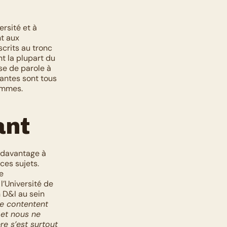
rsité et à 
t aux 
rits au tronc 
t la plupart du 
e de parole à 
antes sont tous 
ammes. 
ant
 davantage à 
es sujets. 
 
l’Université de 
 D&I au sein 
se contentent 
et nous ne 
e s’est surtout 