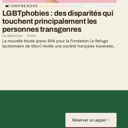
COMPRENDRE
LGBTphobies : des disparités qui 
touchent principalement les 
personnes transgenres
La rédaction
3 min
La nouvelle étude Ipsos-BVA pour la Fondation Le Refuge
(actionnaire de têtu•) révèle une société française traversée
par un paradoxe : alors qu’une large majorité de Français
soutient les actions de lutte contre les LGBTphobies, les
questions liées à la transidentité continuent de susciter
méfiance et rejet.
Réserver un appel