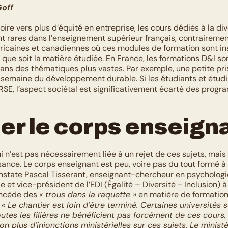
Goff
ire vers plus d’équité en entreprise, les cours dédiés à la dive
ont rares dans l’enseignement supérieur français, contrairemen
ricaines et canadiennes où ces modules de formation sont insc
ue soit la matière étudiée. En France, les formations D&I son
ns des thématiques plus vastes. Par exemple, une petite pris
a semaine du développement durable. Si les étudiants et étudi
RSE, l’aspect sociétal est significativement écarté des progr
er le corps enseign
 n’est pas nécessairement liée à un rejet de ces sujets, mais
nce. Le corps enseignant est peu, voire pas du tout formé à c
nstate Pascal Tisserant, enseignant-chercheur en psychologie
e et vice-président de l’EDI (Égalité – Diversité - Inclusion) à 
oncède des 
« trous dans la raquette »
 en matière de formation
 
« Le chantier est loin d’être terminé. Certaines universités 
tes les filières ne bénéficient pas forcément de ces cours, 
 plus d’injonctions ministérielles sur ces sujets. Le ministèr