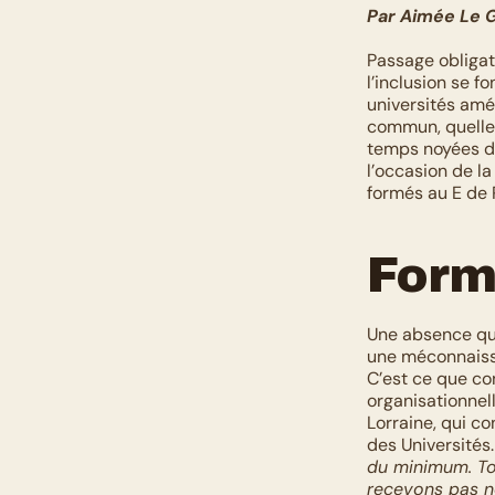
Par Aimée Le 
Passage obligato
l’inclusion se f
universités amé
commun, quelle q
temps noyées da
l’occasion de l
formés au E de 
Form
Une absence qui
une méconnaissa
C’est ce que co
organisationnell
Lorraine, qui c
des Universités.
du minimum. Tou
recevons pas non