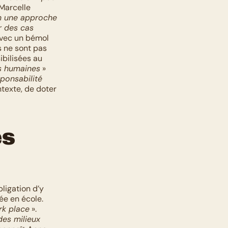
Marcelle 
n une approche 
 des cas 
avec un bémol 
s ne sont pas 
bilisées au 
s humaines
 » 
ponsabilité 
ntexte, de doter 
s 
ligation d’y 
ée en école. 
rk place
 ». 
es milieux 