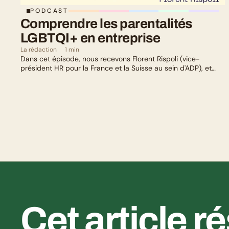
PODCAST
Comprendre les parentalités 
LGBTQI+ en entreprise
La rédaction
1 min
Dans cet épisode, nous recevons Florent Rispoli (vice-
président HR pour la France et la Suisse au sein d'ADP), et
Mélanie Lafuma (co-fondatrice de Senza) qui nous parlent de
leurs parcours de parents LGBTQ+.
Cet article r