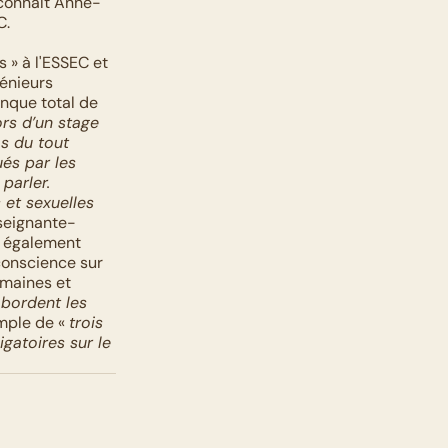
econnaît Anne-
C.
» à l'ESSEC et 
énieurs 
nque total de 
ors d’un stage 
s du tout 
és par les 
parler.
et sexuelles 
nseignante-
 également 
onscience sur 
umaines et 
bordent les 
mple de « 
trois 
gatoires sur le 