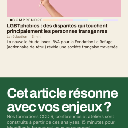
COMPRENDRE
LGBTphobies : des disparités qui touchent 
principalement les personnes transgenres
La rédaction
3 min
La nouvelle étude Ipsos-BVA pour la Fondation Le Refuge
(actionnaire de têtu•) révèle une société française traversée
par un paradoxe : alors qu’une large majorité de Français
soutient les actions de lutte contre les LGBTphobies, les
questions liées à la transidentité continuent de susciter
méfiance et rejet.
Cet article résonne 
avec vos enjeux ?
Nos formations CODIR, conférences et ateliers sont 
construits à partir de ces analyses. 15 minutes pour 
identifier le format qui vous correspond.