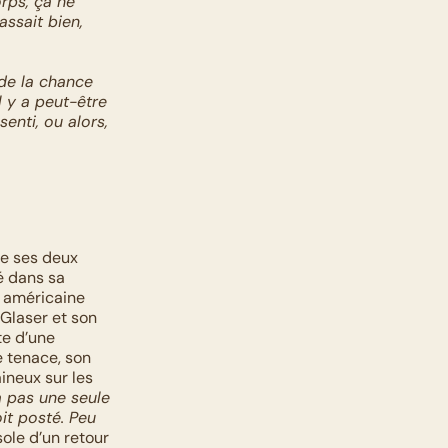
ps, ça ne 
ssait bien, 
 de la chance 
 y a peut-être 
nti, ou alors, 
e ses deux 
é dans sa 
 américaine 
 Glaser et son 
e d’une 
tenace, son 
neux sur les 
a pas une seule 
t posté. Peu 
sole d’un retour 