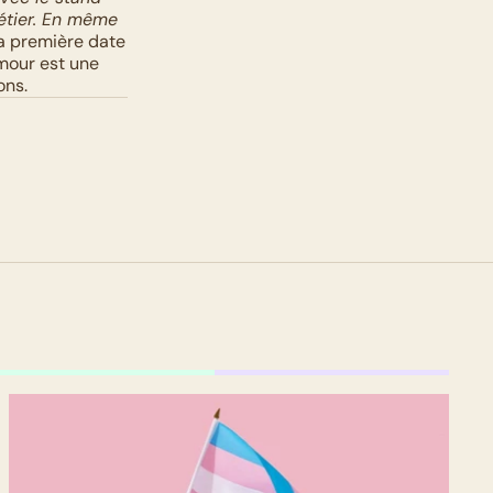
tier. En même 
a première date 
mour est une 
ons.