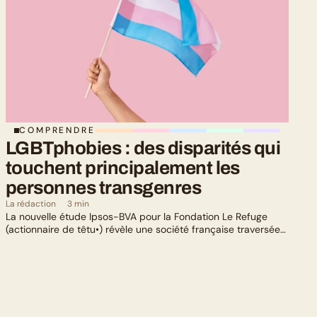
COMPRENDRE
LGBTphobies : des disparités qui 
touchent principalement les 
personnes transgenres
La rédaction
3 min
La nouvelle étude Ipsos-BVA pour la Fondation Le Refuge
(actionnaire de têtu•) révèle une société française traversée
par un paradoxe : alors qu’une large majorité de Français
soutient les actions de lutte contre les LGBTphobies, les
questions liées à la transidentité continuent de susciter
méfiance et rejet.