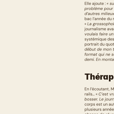
Elle ajoute : 
« s
problème pour m
d’autres milieux,
bac l’année du 
« 
La grossophob
journalisme ava
voulais faire un 
systémique des 
portrait du quot
début de mon tr
format qui ne s
demi. En montant
Thérap
En l’écoutant, M
rails… « 
C’est vr
bosser. Le jour
corps est un aut
plusieurs années