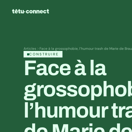
Articles
Face à la grossophobie, l’humour trash de Marie de Brau
CONSTRUIRE
Face à la 
grossophobi
l’humour tr
de Marie de