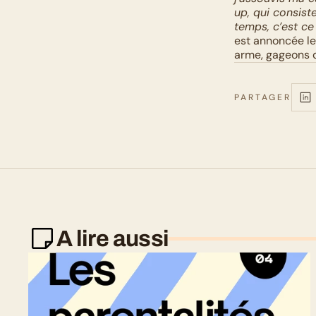
up, qui consis
temps, c’est ce
est annoncée le 
arme, gageons q
PARTAGER
A lire aussi