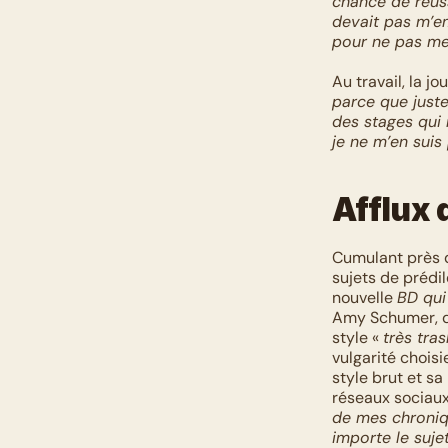
chance de réuss
devait pas m’em
pour ne pas me
Au travail, la j
parce que justem
des stages qui m
je ne m’en sui
Afflux 
Cumulant près 
sujets de prédil
nouvelle 
BD qui
Amy Schumer, qu
style « 
très tras
vulgarité chois
style brut et s
réseaux sociaux.
de mes chroniq
importe le sujet