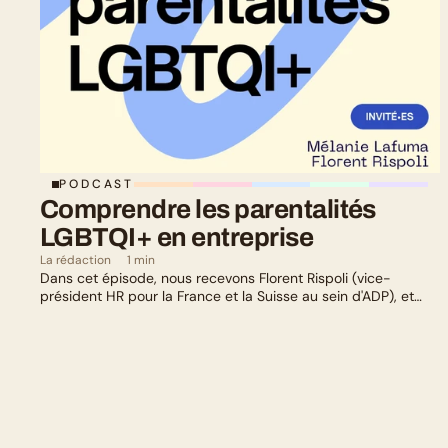
PODCAST
Comprendre les parentalités 
LGBTQI+ en entreprise
La rédaction
1 min
Dans cet épisode, nous recevons Florent Rispoli (vice-
président HR pour la France et la Suisse au sein d'ADP), et
Mélanie Lafuma (co-fondatrice de Senza) qui nous parlent de
leurs parcours de parents LGBTQ+.