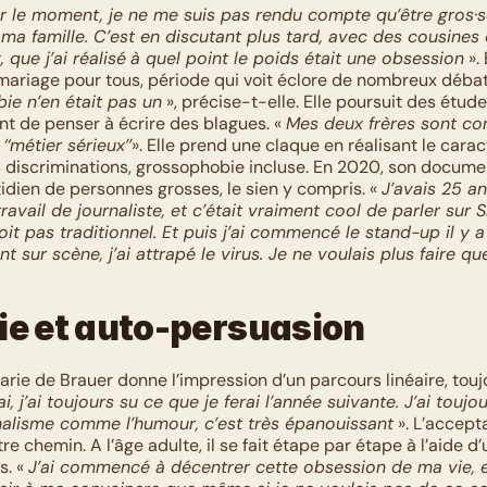
ur le moment, je ne me suis pas rendu compte qu’être gros·se
a famille. C’est en discutant plus tard, avec des cousines 
 que j’ai réalisé
à quel point le poids était une obsession
 ».
mariage pour tous, période qui voit éclore de nombreux débats
ie n’en était pas un
 », précise-t-elle. Elle poursuit des étude
nt de penser à écrire des blagues. « 
Mes deux frères sont com
‘‘métier sérieux’’
». Elle prend une claque en réalisant le carac
discriminations, grossophobie incluse. En 2020, son documen
idien de personnes grosses, le sien y compris. « 
J’avais 25 ans
avail de journaliste, et c’était vraiment cool de parler sur S
oit pas traditionnel. Et puis j’ai commencé le stand-up il y a
 sur scène, j’ai attrapé le virus. Je ne voulais plus faire qu
ie et auto-persuasion
arie de Brauer donne l’impression d’un parcours linéaire, toujo
ai, j’ai toujours su ce que je ferai l’année suivante. J’ai toujo
nalisme comme l’humour, c’est très épanouissant
 ». L’accept
re chemin. A l’âge adulte, il se fait étape par étape à l’aide d’
. « 
J’ai commencé à décentrer cette obsession de ma vie, et 