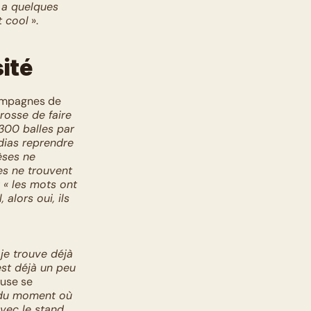
 a quelques 
t cool
 ».
ité
ampagnes de 
rosse de faire 
300 balles par 
dias reprendre 
ses ne 
es ne trouvent 
 « les mots ont 
alors oui, ils 
e trouve déjà 
st déjà un peu 
use se 
 du moment où 
vec le stand 