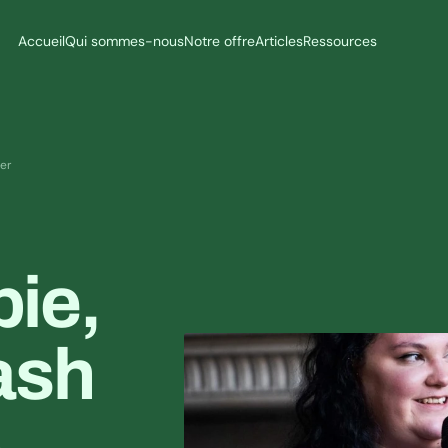
Accueil
Qui sommes-nous
Notre offre
Articles
Ressources
er
e, 
ash 
 