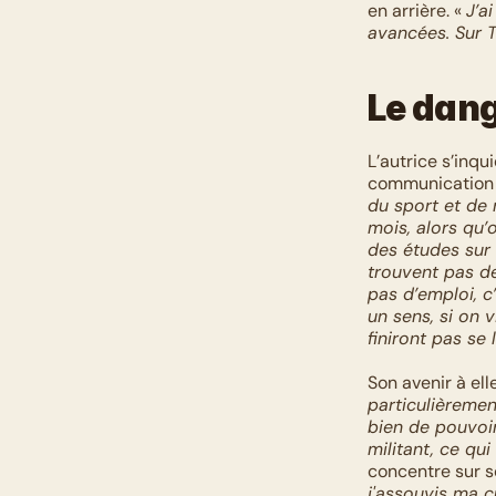
en arrière. « 
J’a
avancées. Sur T
Le dan
L’autrice s’inq
communication q
du sport et de 
mois, alors qu’
des études sur 
trouvent pas de
pas d’emploi, c
un sens, si on v
finiront pas se 
Son avenir à ell
particulièremen
bien de pouvoir
militant, ce qu
concentre sur s
j'assouvis ma cu