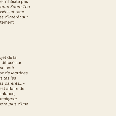
er n’hésite pas 
Zoom Zoom Zen
nsées et auto-
es d’intérêt
sur 
itement 
Depuis le début de sa carrière, Marie de Brauer s’empare publiquement du sujet de la 
,
 diffusé sur 
volonté 
t de lectrices 
·tes les 
les parents…
 ». 
st affaire de 
nfance, 
maigreur 
dre plus d’une 