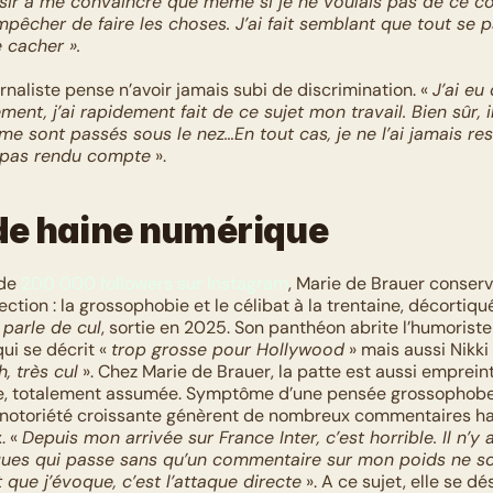
ir à me convaincre que même si je ne voulais pas de ce cor
pêcher de faire les choses. J’ai fait semblant que tout se pa
 cacher ».
ournaliste pense n’avoir jamais subi de discrimination. « 
J’ai eu
ent, j’ai rapidement fait de ce sujet mon travail. Bien sûr, il
e sont passés sous le nez…En tout cas, je ne l’ai jamais resse
s pas rendu compte
 ».
de haine numérique
de 
200 000 followers sur Instagram
, Marie de Brauer conserv
ection : la grossophobie et le célibat à la trentaine, décortiqu
 parle de cul
, sortie en 2025. Son panthéon abrite l’humoriste
i se décrit « 
trop grosse pour Hollywood
 » mais aussi Nikki
h, très cul
 ». Chez Marie de Brauer, la patte est aussi empreint
ie, totalement assumée. Symptôme d’une pensée grossophobe 
a notoriété croissante génèrent de nombreux commentaires hai
 « 
Depuis mon arrivée sur France Inter, c’est horrible. Il n’y 
ues qui passe sans qu’un commentaire sur mon poids ne soi
 que j’évoque, c’est l’attaque directe
 ». A ce sujet, elle se dé