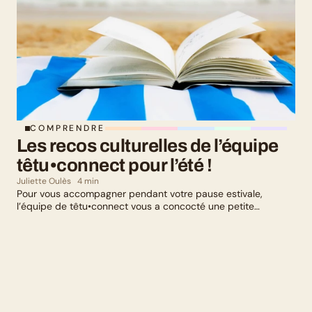
COMPRENDRE
Les recos culturelles de l’équipe 
têtu•connect pour l’été !
Juliette Oulès
4 min
Pour vous accompagner pendant votre pause estivale,
l’équipe de têtu•connect vous a concocté une petite
sélection culturelle. Livres, série, musique et exposition
culturelle : il y en a pour tous les goûts !