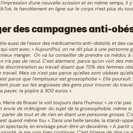
i l’impression d’une nouvelle scission et en même temps, il y
ikTok, le harcèlement en ligne sur le corps n’est plus du tou
ger des campagnes anti-obés
uiète aussi de l’essor des médicaments anti-obésité, et des c
ui vont avec. « 
Aujourd’hui, on ne dit plus à une personne g
mieux manger.  On va lui conseiller de prendre ce médoc à 
on n’a pas de recul. C’est alarmant, parce qu’on voit des mé
la discrimination au travail disant que 70% des femmes obè
 travail. Mais ce n’est pas parce qu’elles sont obèses qu’ell
’est parce que l’employeur est grossophobe ». Elle poursuit :
ient jouer sur les angoisses des gens pour trouver du travail, 
la payer, la piqûre à 300 euros ».
e, Marie de Brauer le voit toujours dans l’humour. « 
Je n’ai pas 
t envie de m’éloigner du sujet de la grossophobie, même si j
 parler de tout et de rien en étant une personne grosse. C’e
i est quand même fou ».
 Dans une belle lancée, la stand-uppe
on spectacle, en envisage peut-être un deuxième. « 
A partir
riosité, je me vois bien continuer. C’est bizarre de dire ça a