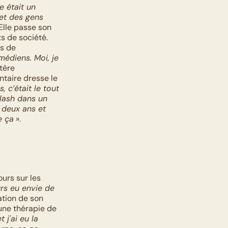
 était un 
et des gens 
 Elle passe son 
 de société. 
s de 
édiens. Moi, je 
tère 
taire dresse le 
, c’était le tout 
lash dans un 
 deux ans et 
e ça
 ».
urs sur les 
urs eu envie de 
ation de son 
une thérapie de 
j'ai eu la 