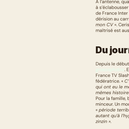
A l’antenne, qua
à s’éclabousser
de France Inter
dérision au carré
mon CV
 ». Ceri
maîtrisé est aus
Du jou
grossophobie
. 
France TV Slash,
fédératrice. « 
C’
qui ont eu le m
mêmes histoires
Pour la famille,
minceur. Un mod
« 
période terrib
autant qu’à l’
zinzin ».