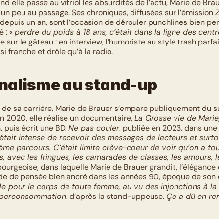
nd elle passe au vitriol les absurdités de l’actu, Marie de Brau
 un peu au passage. Ses chroniques, diffusées sur l’émission 
 depuis un an, sont l’occasion de dérouler punchlines bien pe
 : « 
perdre du poids à 18 ans, c’était dans la ligne des centr
se sur le gâteau : en interview, l’humoriste au style trash parfa
si franche et drôle qu’à la radio.
rnalisme au stand-up
En 2020, elle réalise un documentaire, 
La Grosse vie de Marie
 puis écrit une BD, 
Ne pas couler
, publiée en 2023, dans une 
était intense de recevoir des messages de lecteurs et surtou
ême parcours. C’était limite crève-coeur de voir qu’on a tous
, avec les fringues, les camarades de classes, les amours, 
 bourgeoise, dans laquelle Marie de Brauer grandit, l’élégance e
e de pensée bien ancré dans les années 90, époque de son e
le pour le corps de toute femme, au vu des injonctions à la 
hyperconsommation,
 d’après la stand-uppeuse. 
Ça a dû en ren