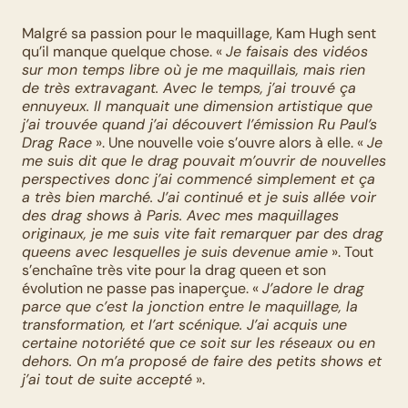
Malgré sa passion pour le maquillage, Kam Hugh sent 
qu’il manque quelque chose. « 
Je faisais des vidéos 
sur mon temps libre où je me maquillais, mais rien 
de très extravagant. Avec le temps, j’ai trouvé ça 
ennuyeux. Il manquait une dimension artistique que 
j’ai trouvée quand j’ai découvert l’émission Ru Paul’s 
Drag Race
 ». Une nouvelle voie s’ouvre alors à elle. « 
Je 
me suis dit que le drag pouvait m’ouvrir de nouvelles 
perspectives donc j’ai commencé simplement et ça 
a très bien marché. J’ai continué et je suis allée voir 
des drag shows à Paris. Avec mes maquillages 
originaux, je me suis vite fait remarquer par des drag 
queens avec lesquelles je suis devenue amie
 ». Tout 
s’enchaîne très vite pour la drag queen et son 
évolution ne passe pas inaperçue. « 
J’adore le drag 
parce que c’est la jonction entre le maquillage, la 
transformation, et l’art scénique. J’ai acquis une 
certaine notoriété que ce soit sur les réseaux ou en 
dehors. On m’a proposé de faire des petits shows et 
j’ai tout de suite accepté
 ».  