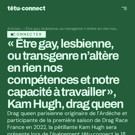
Articles
« Être gay, lesbienne, ou transgenre n’altère en rien nos
compétences et notre capacité à travailler », Kam Hugh, drag
CONNECTER
queen
« Être gay, lesbienne, 
ou transgenre n’altère 
en rien nos 
compétences et notre 
capacité à travailler », 
Kam Hugh, drag queen
Drag queen parisienne originaire de l’Ardèche et 
participante de la première saison de Drag Race 
France en 2022, la pétillante Kam Hugh sera 
présente lors de l’événement têtu·connect le 18 