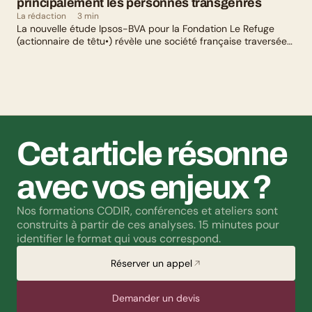
principalement les personnes transgenres
La rédaction
3 min
La nouvelle étude Ipsos-BVA pour la Fondation Le Refuge
(actionnaire de têtu•) révèle une société française traversée
par un paradoxe : alors qu’une large majorité de Français
soutient les actions de lutte contre les LGBTphobies, les
questions liées à la transidentité continuent de susciter
méfiance et rejet.
Cet article résonne 
avec vos enjeux ?
Nos formations CODIR, conférences et ateliers sont 
construits à partir de ces analyses. 15 minutes pour 
identifier le format qui vous correspond.
Réserver un appel
Demander un devis