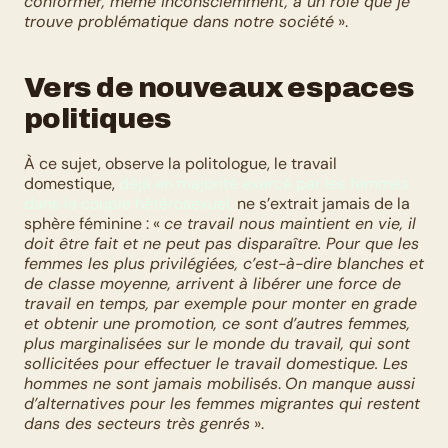
conformer, même inconsciemment, à un rôle que je 
trouve problématique dans notre société
 ».
Vers de nouveaux espaces 
politiques
À ce sujet, observe la politologue, le travail 
domestique, 
déjà en majorité exercé par les femmes 
dans le couple hétérosexuel,
 ne s’extrait jamais de la 
sphère féminine : « 
ce travail nous maintient en vie, il 
doit être fait et ne peut pas disparaître. Pour que les 
femmes les plus privilégiées, c’est-à-dire blanches et 
de classe moyenne, arrivent à libérer une force de 
travail en temps, par exemple pour monter en grade 
et obtenir une promotion, ce sont d’autres femmes, 
plus marginalisées sur le monde du travail, qui sont 
sollicitées pour effectuer le travail domestique. Les 
hommes ne sont jamais mobilisés
. 
On manque aussi 
d’alternatives pour les femmes migrantes qui restent 
dans des secteurs très genrés
 ».