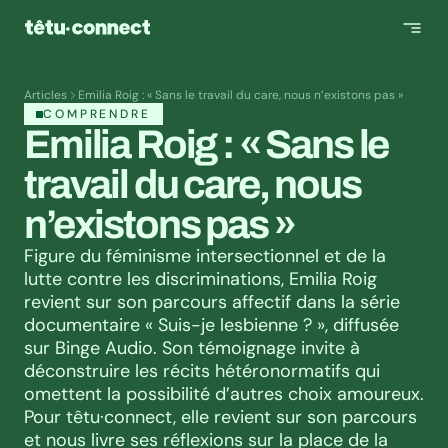
Articles
Emilia Roig : « Sans le travail du care, nous n’existons pas »
COMPRENDRE
Emilia Roig : « Sans le 
travail du care, nous 
n’existons pas »
Figure du féminisme intersectionnel et de la 
lutte contre les discriminations, Emilia Roig 
revient sur son parcours affectif dans la série 
documentaire « Suis-je lesbienne ? », diffusée 
sur Binge Audio. Son témoignage invite à 
déconstruire les récits hétéronormatifs qui 
omettent la possibilité d’autres choix amoureux. 
Pour têtu·connect, elle revient sur son parcours 
et nous livre ses réflexions sur la place de la 