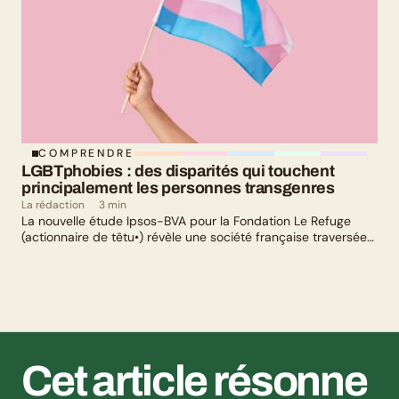
COMPRENDRE
LGBTphobies : des disparités qui touchent 
principalement les personnes transgenres
La rédaction
3 min
La nouvelle étude Ipsos-BVA pour la Fondation Le Refuge
(actionnaire de têtu•) révèle une société française traversée
par un paradoxe : alors qu’une large majorité de Français
soutient les actions de lutte contre les LGBTphobies, les
questions liées à la transidentité continuent de susciter
méfiance et rejet.
Cet article résonne 