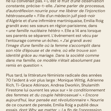
ne lui convenait pas. « 
C’est le fruit d’une observation 
constante,
 précise-t-elle. 
J’aime parler de processus, 
d’autoréflexion nourrie pour me libérer de l’injonction 
hétérosexuelle
 ». Fille d’un médecin juif pied-noir 
d’Algérie et d’une infirmière martiniquaise, Emilia Roig 
grandit avec ses sœurs en région parisienne, dans 
« 
une famille nucléaire hétéro
 ». Elle a 14 ans lorsque 
ses parents se séparent. L’événement est vécu par 
l’entourage comme un échec. « 
J’ai grandi avec 
l’image d’une famille où la femme s’accomplit dans 
son rôle d’épouse et de mère, où elle trouve son 
identité grâce au mariage. Dans la société comme 
dans ma famille, ce modèle n’était absolument pas 
remis en question ».
Plus tard, la littérature féministe radicale des années 
70 l’aident à voir plus large : Monique Wittig, Adrienne 
Rich, Ti-Grace Atkinson, Andrea Dworkin, Shulamith 
Firestone lui ouvrent les yeux sur « 
le conditionnement 
des femmes et du couple hétérosexuel
 ». « 
Encore 
aujourd’hui, leur pensée est révolutionnaire
 ». Nourrie 
de ce courant de pensée, Emilia Roig a publié deux 
essais, dont 
Why we matter – La fin de l’oppression
, 