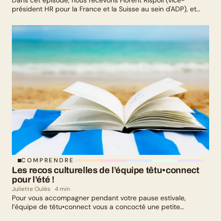
Dans cet épisode, nous recevons Florent Rispoli (vice-
président HR pour la France et la Suisse au sein d'ADP), et
Mélanie Lafuma (co-fondatrice de Senza) qui nous parlent de
leurs parcours de parents LGBTQ+.
COMPRENDRE
Les recos culturelles de l’équipe têtu•connect 
pour l’été !
Juliette Oulès
4 min
Pour vous accompagner pendant votre pause estivale,
l’équipe de têtu•connect vous a concocté une petite
sélection culturelle. Livres, série, musique et exposition