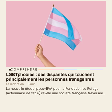
culturelle : il y en a pour tous les goûts !
COMPRENDRE
LGBTphobies : des disparités qui touchent 
principalement les personnes transgenres
La rédaction
3 min
La nouvelle étude Ipsos-BVA pour la Fondation Le Refuge
(actionnaire de têtu•) révèle une société française traversée
par un paradoxe : alors qu’une large majorité de Français
soutient les actions de lutte contre les LGBTphobies, les
questions liées à la transidentité continuent de susciter
méfiance et rejet.