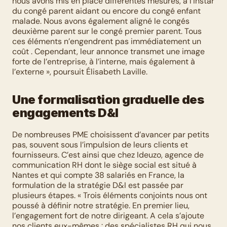
nous avons mis en place différentes mesures, à l’instar 
du congé parent aidant ou encore du congé enfant 
malade. Nous avons également aligné le congés 
deuxième parent sur le congé premier parent. Tous 
ces éléments n’engendrent pas immédiatement un 
coût . Cependant, leur annonce transmet une image 
forte de l’entreprise, à l’interne, mais également à 
l’externe », poursuit Élisabeth Laville.
Une formalisation graduelle des 
engagements D&I
De nombreuses PME choisissent d’avancer par petits 
pas, souvent sous l’impulsion de leurs clients et 
fournisseurs. C’est ainsi que chez Ideuzo, agence de 
communication RH dont le siège social est situé à 
Nantes et qui compte 38 salariés en France, la 
formulation de la stratégie D&I est passée par 
plusieurs étapes. « Trois éléments conjoints nous ont 
poussé à définir notre stratégie. En premier lieu, 
l’engagement fort de notre dirigeant. A cela s’ajoute 
nos clients eux-mêmes : des spécialistes RH qui nous 