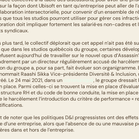
 sur la façon dont Ubisoft en tant qu’entreprise peut aller de l’
laboration intersectorielle, pour convenir d’un ensemble de rè
que tous les studios pourront utiliser pour gérer ces infractio
ration doit impliquer fortement les salarié·es non-cadres et l
s syndicaux.
plus tard, le collectif déplorait que cet appel n’ait pas été suiv
e que dans les studios québécois du groupe, certaines dévelo
usent aujourd’hui de travailler sur le nouvel opus d’Assassin’
adrement par un directeur régulièrement accusé de harcèlem
on du groupe a, pour sa part, fait évoluer son organigramme. E
 nommait Raashi Sikka Vice-présidente Diversité & Inclusion, 
éé. Le 24 mai 2021, dans un 
communiqué
, le groupe dressait l
n place. Parmi celles-ci se trouvent la mise en place d’évalua
la structure RH et du code de bonne conduite, la mise en place
e le harcèlement l’introduction du critère de performance « r
ifications.
nt de noter que les politiques D&I progressistes ont des effets 
e d’une entreprise, alors que l’absence de ou une mauvaise po
ères dans et hors de l’entreprise.