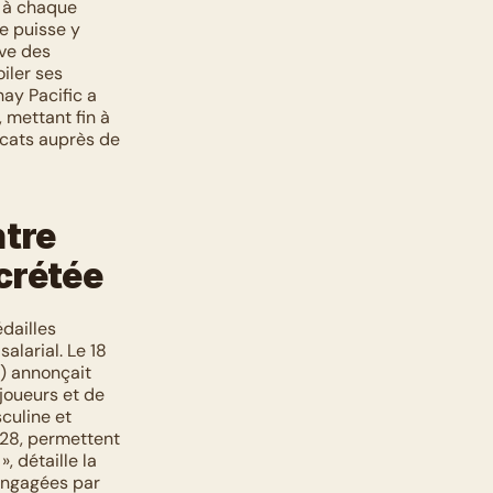
 à chaque 
e puisse y 
ve des 
ler ses 
y Pacific a 
 mettant fin à 
cats auprès de 
tre 
crétée
ailles 
larial. Le 18 
) annonçait 
joueurs et de 
uline et 
028, permettent 
 détaille la 
ngagées par 