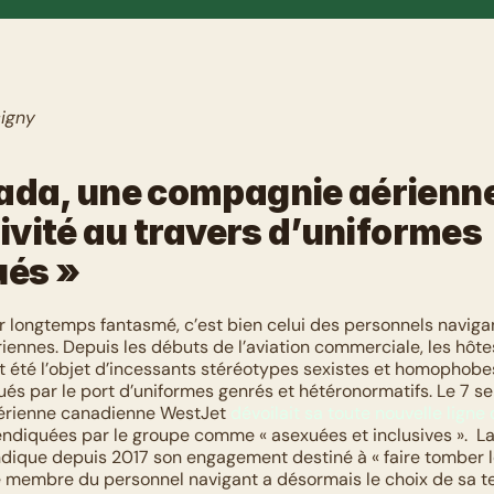
igny
ada, une compagnie aérienne
sivité au travers d’uniformes 
ués »
er longtemps fantasmé, c’est bien celui des personnels naviga
nnes. Depuis les débuts de l’aviation commerciale, les hôtess
t été l’objet d’incessants stéréotypes sexistes et homophobes
és par le port d’uniformes genrés et hétéronormatifs. Le 7 s
érienne canadienne WestJet 
dévoilait sa toute nouvelle ligne
ndiquées par le groupe comme « asexuées et inclusives ».  L
dique depuis 2017 son engagement destiné à « faire tomber l
 membre du personnel navigant a désormais le choix de sa ten