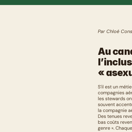
Par Chloé Cons
Au can
l’inclu
« asex
S’il est un méti
compagnies aérie
les stewards on
souvent accentu
la compagnie a
Des tenues reve
bas coûts reven
genre ». Chaque