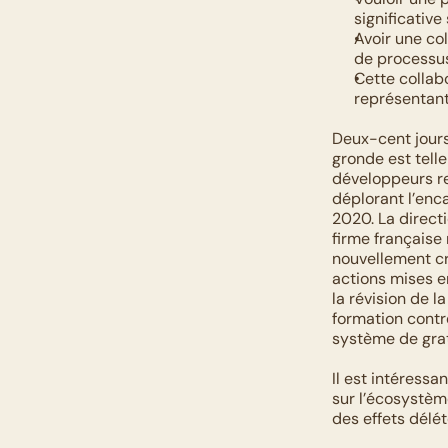
significative
Avoir une col
de processus 
Cette collabo
représentant
Deux-cent jours 
gronde est tell
développeurs ref
déplorant l’enc
2020. La directi
firme française
nouvellement cr
actions mises e
la révision de 
formation contr
système de grat
Il est intéressa
sur l’écosystèm
des effets délét