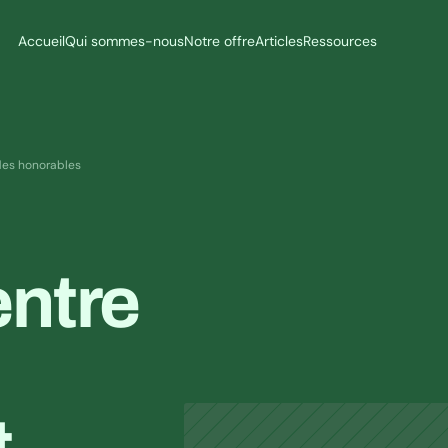
Accueil
Qui sommes-nous
Notre offre
Articles
Ressources
ndes honorables
ntre 
 