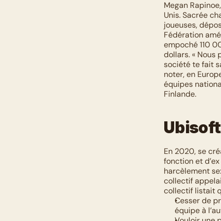
Megan Rapinoe, 
Unis. Sacrée ch
joueuses, déposé
Fédération améri
empoché 110 000
dollars. « Nous 
société te fait 
noter, en Europe
équipes national
Finlande. 
Ubisoft
En 2020, se créa
fonction et d’e
harcèlement sex
collectif appela
collectif listait
Cesser de pr
équipe à l’a
Vouloir une p