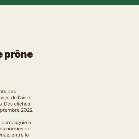
 prône 
nts des 
es de l’air et 
. Des clichés 
eptembre 2022, 
 d’uniformes
. 
a compagnie à 
es normes de 
ue, entre le 