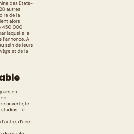
nine des Etats-
28 autres 
ire de la 
ent alors 
re 450 000 
r laquelle la 
 l’annonce. A 
u sein de leurs 
vège et de la 
rable
ours en 
de 
e ouverte, le 
studios. Le 
’autre, d’une 
e de parole 