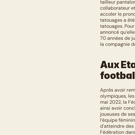
tailleur pantalo
collaborateur et
accoler le prono
tatouages a été
tatouages. Pour
annoncé qu’elle 
70 années de ju
la compagnie dé
Aux Eta
footbal
Après avoir rem
olympiques, les 
mai 2022, la Fé
ainsi avoir conc
joueuses de ses 
l’équipe féminin
d'atteindre des 
Fédération dans