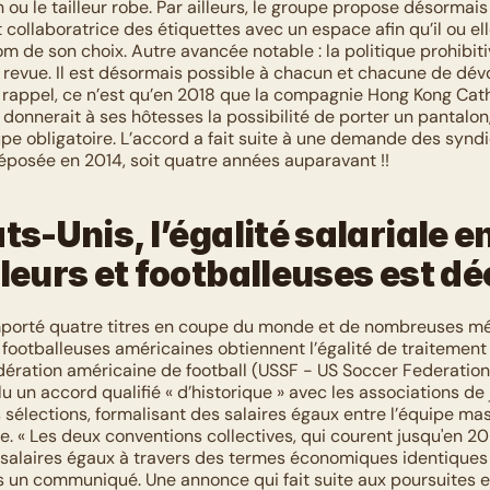
n ou le tailleur robe. Par ailleurs, le groupe propose désormais
 collaboratrice des étiquettes avec un espace afin qu’il ou ell
m de son choix. Autre avancée notable : la politique prohibiti
 revue. Il est désormais possible à chacun et chacune de dévoi
 rappel, ce n’est qu’en 2018 que la compagnie Hong Kong Catha
donnerait à ses hôtesses la possibilité de porter un pantalon,
pe obligatoire. L’accord a fait suite à une demande des syndi
posée en 2014, soit quatre années auparavant !! 
ts-Unis, l’égalité salariale en
leurs et footballeuses est dé
porté quatre titres en coupe du monde et de nombreuses méd
footballeuses américaines obtiennent l’égalité de traitement sa
dération américaine de football (USSF - US Soccer Federation
lu un accord qualifié « d’historique » avec les associations de 
sélections, formalisant des salaires égaux entre l’équipe masc
e. « Les deux conventions collectives, qui courent jusqu'en 2
salaires égaux à travers des termes économiques identiques »,
 un communiqué. Une annonce qui fait suite aux poursuites e