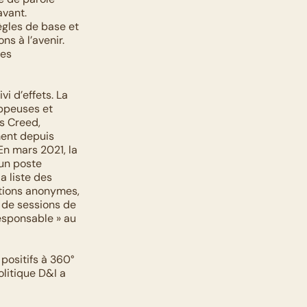
avant.
gles de base et 
ns à l’avenir.
es 
i d’effets. La 
ppeuses et 
s Creed, 
ent depuis 
n mars 2021, la 
un poste 
a liste des 
tions anonymes, 
 de sessions de 
esponsable » au 
positifs à 360° 
litique D&I a 