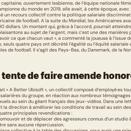
capitaine, ouvertement lesbienne, de l’équipe nationale fémi
ampionne du monde en 2019, elle avait, à cette époque, avec 
 un recours collectif contre la politique salariale discriminato
caine de football. A la suite du Mondial, les Américaines avai
 dollars. Un montant qui, grâce à l’accord, pourrait atteind
plaisantons au sujet de l’argent, mais c’est une des manières pa
savoir ce que chacun vaut », a commenté la joueuse à l’issue de
, seuls quatre pays ont décrété l’égalité ou l’équité salariale a
es de football. Il s’agit des Pays-Bas, du Danemark, de la Nor
 tente de faire amende hono
it « A Better Ubisoft », un collectif composé d’employé·es touj
x salarié·es du groupe, en réaction aux nombreux témoignages 
uels au sein du géant français des jeux-vidéos. Dans une lettr
it la direction à améliorer les conditions de travail au sein des 
 quatre principales revendications : 
omouvoir et de déplacer des agresseurs connus d’un studio à l
utre sans aucune répercussion. 
lace collective à la table des discussions, pour avoir une pris