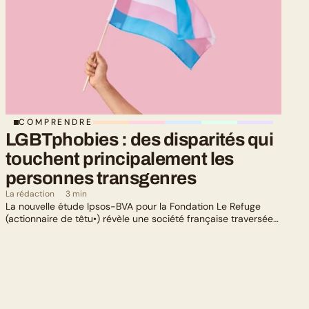
COMPRENDRE
LGBTphobies : des disparités qui 
touchent principalement les 
personnes transgenres
La rédaction
3 min
La nouvelle étude Ipsos-BVA pour la Fondation Le Refuge
(actionnaire de têtu•) révèle une société française traversée
par un paradoxe : alors qu’une large majorité de Français
soutient les actions de lutte contre les LGBTphobies, les
questions liées à la transidentité continuent de susciter
méfiance et rejet.