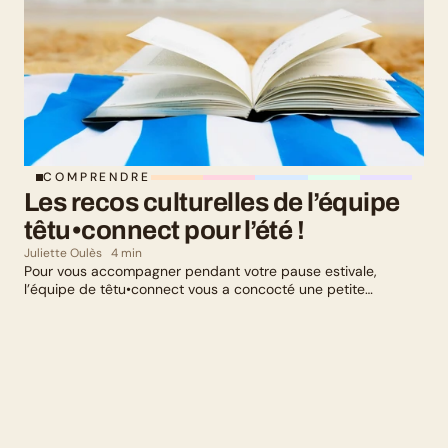
COMPRENDRE
Les recos culturelles de l’équipe 
têtu•connect pour l’été !
Juliette Oulès
4 min
Pour vous accompagner pendant votre pause estivale,
l’équipe de têtu•connect vous a concocté une petite
sélection culturelle. Livres, série, musique et exposition
culturelle : il y en a pour tous les goûts !