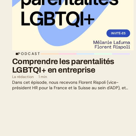
PODCAST
Comprendre les parentalités 
LGBTQI+ en entreprise
La rédaction
1 min
Dans cet épisode, nous recevons Florent Rispoli (vice-
président HR pour la France et la Suisse au sein d'ADP), et
Mélanie Lafuma (co-fondatrice de Senza) qui nous parlent de
leurs parcours de parents LGBTQ+.