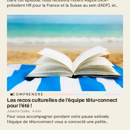
Dans cet épisode, nous recevons Florent Rispoli (vice-
président HR pour la France et la Suisse au sein d'ADP), et
Mélanie Lafuma (co-fondatrice de Senza) qui nous parlent de
leurs parcours de parents LGBTQ+.
COMPRENDRE
Les recos culturelles de l’équipe têtu•connect 
pour l’été !
Juliette Oulès
4 min
Pour vous accompagner pendant votre pause estivale,
l’équipe de têtu•connect vous a concocté une petite
sélection culturelle. Livres, série, musique et exposition