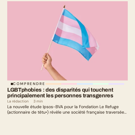
culturelle : il y en a pour tous les goûts !
COMPRENDRE
LGBTphobies : des disparités qui touchent 
principalement les personnes transgenres
La rédaction
3 min
La nouvelle étude Ipsos-BVA pour la Fondation Le Refuge
(actionnaire de têtu•) révèle une société française traversée
par un paradoxe : alors qu’une large majorité de Français
soutient les actions de lutte contre les LGBTphobies, les
questions liées à la transidentité continuent de susciter
méfiance et rejet.