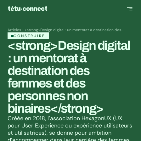
Articles
<strong>Design digital : un mentorat à destination des
femmes et des personnes non binaires</strong>
CONSTRUIRE
<strong>Design digital 
: un mentorat à 
destination des 
femmes et des 
personnes non 
binaires</strong>
Créée en 2018, l’association HexagonUX (UX 
pour User Experience ou expérience utilisateurs 
et utilisatrices), se donne pour ambition 
d’accompagner dans leur carrière des femmes 