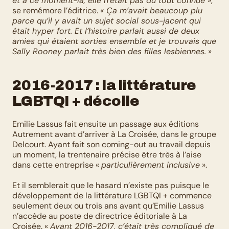
et à ce moment-là, elle n’était pas du tout connue »
, 
se remémore l’éditrice. 
« Ça m’avait beaucoup plu 
parce qu’il y avait un sujet social sous-jacent qui 
était hyper fort. Et l’histoire parlait aussi de deux 
amies qui étaient sorties ensemble et je trouvais que 
Sally Rooney parlait très bien des filles lesbiennes.
 »
2016-2017 : la littérature 
LGBTQI + décolle
Emilie Lassus fait ensuite un passage aux éditions 
Autrement avant d’arriver à La Croisée, dans le groupe 
Delcourt. Ayant fait son coming-out au travail depuis 
un moment, la trentenaire précise être très à l’aise 
dans cette entreprise « 
particulièrement inclusive
 ». 
Et il semblerait que le hasard n’existe pas puisque le 
développement de la littérature LGBTQI + commence 
seulement deux ou trois ans avant qu’Emilie Lassus 
n’accède au poste de directrice éditoriale à La 
Croisée. « 
Avant 2016-2017, c’était très compliqué de 