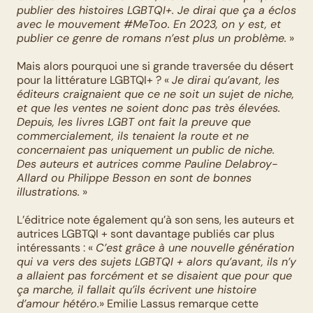
publier des histoires LGBTQI+. Je dirai que ça a éclos 
avec le mouvement #MeToo. En 2023, on y est, et 
publier ce genre de romans n’est plus un problème.
 »
Mais alors pourquoi une si grande traversée du désert 
pour la littérature LGBTQI+ ? « 
Je dirai qu’avant, les 
éditeurs craignaient que ce ne soit un sujet de niche, 
et que les ventes ne soient donc pas très élevées. 
Depuis, les livres LGBT ont fait la preuve que 
commercialement, ils tenaient la route et ne 
concernaient pas uniquement un public de niche. 
Des auteurs et autrices comme Pauline Delabroy-
Allard ou Philippe Besson en sont de bonnes 
illustrations.
 » 
L’éditrice note également qu’à son sens, les auteurs et 
autrices LGBTQI + sont davantage publiés car plus 
intéressants : « 
C’est grâce à une nouvelle génération 
qui va vers des sujets LGBTQI + alors qu’avant, ils n’y 
a allaient pas forcément et se disaient que pour que 
ça marche, il fallait qu’ils écrivent une histoire 
d’amour hétéro.
» Emilie Lassus remarque cette 