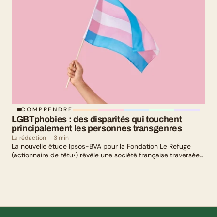
COMPRENDRE
LGBTphobies : des disparités qui touchent 
principalement les personnes transgenres
La rédaction
3 min
La nouvelle étude Ipsos-BVA pour la Fondation Le Refuge
(actionnaire de têtu•) révèle une société française traversée
par un paradoxe : alors qu’une large majorité de Français
soutient les actions de lutte contre les LGBTphobies, les
questions liées à la transidentité continuent de susciter
méfiance et rejet.