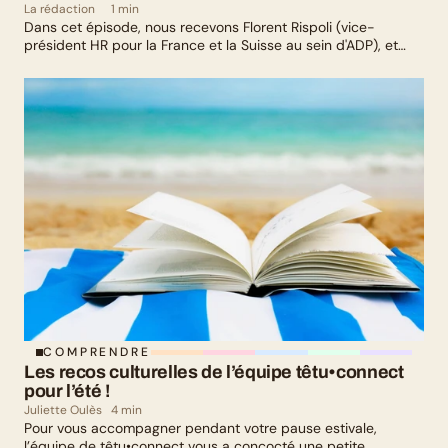
La rédaction
1 min
Dans cet épisode, nous recevons Florent Rispoli (vice-
président HR pour la France et la Suisse au sein d'ADP), et
Mélanie Lafuma (co-fondatrice de Senza) qui nous parlent de
leurs parcours de parents LGBTQ+.
COMPRENDRE
Les recos culturelles de l’équipe têtu•connect 
pour l’été !
Juliette Oulès
4 min
Pour vous accompagner pendant votre pause estivale,
l’équipe de têtu•connect vous a concocté une petite