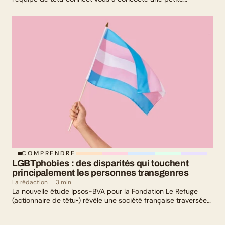
sélection culturelle. Livres, série, musique et exposition
culturelle : il y en a pour tous les goûts !
COMPRENDRE
LGBTphobies : des disparités qui touchent 
principalement les personnes transgenres
La rédaction
3 min
La nouvelle étude Ipsos-BVA pour la Fondation Le Refuge
(actionnaire de têtu•) révèle une société française traversée
par un paradoxe : alors qu’une large majorité de Français
soutient les actions de lutte contre les LGBTphobies, les