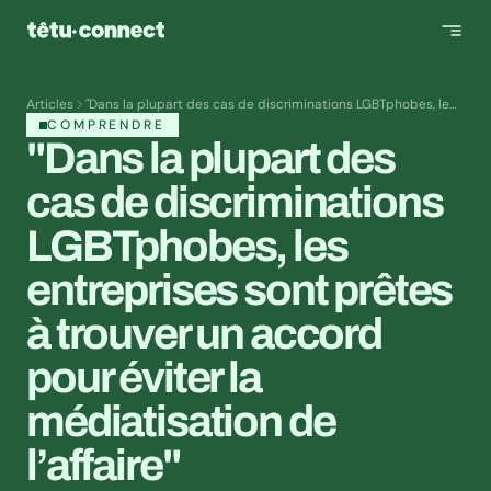
Articles
"Dans la plupart des cas de discriminations LGBTphobes, les
entreprises sont prêtes à trouver un accord pour éviter la
COMPRENDRE
médiatisation de l’affaire"
"Dans la plupart des 
cas de discriminations 
LGBTphobes, les 
entreprises sont prêtes 
à trouver un accord 
pour éviter la 
médiatisation de 
l’affaire"