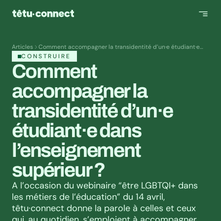
Articles
Comment accompagner la transidentité d’un·e étudiant·e
dans l’enseignement supérieur ?
CONSTRUIRE
Comment 
accompagner la 
transidentité d’un·e 
étudiant·e dans 
l’enseignement 
supérieur ?
A l’occasion du webinaire “être LGBTQI+ dans 
les métiers de l’éducation” du 14 avril, 
têtu·connect donne la parole à celles et ceux 
qui, au quotidien, s’emploient à accompagner 