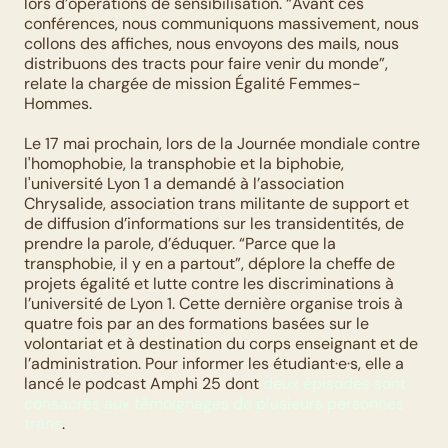
lors d’opérations de sensibilisation. “Avant ces 
conférences, nous communiquons massivement, nous 
collons des affiches, nous envoyons des mails, nous 
distribuons des tracts pour faire venir du monde”, 
relate la chargée de mission Égalité Femmes-
Hommes. 
Le 17 mai prochain, lors de la Journée mondiale contre 
l'homophobie, la transphobie et la biphobie, 
l'université Lyon 1 a demandé à l’association 
Chrysalide, association trans militante de support et 
de diffusion d’informations sur les transidentités, de 
prendre la parole, d’éduquer. “Parce que la 
transphobie, il y en a partout”, déplore la cheffe de 
projets égalité et lutte contre les discriminations à 
l’université de Lyon 1. Cette dernière organise trois à 
quatre fois par an des formations basées sur le 
volontariat et à destination du corps enseignant et de 
l’administration. Pour informer les étudiant·e·s, elle a 
lancé le podcast Amphi 25 dont 
deux épisodes sont 
consacrés aux témoignages de plusieurs personnes 
trans
. 