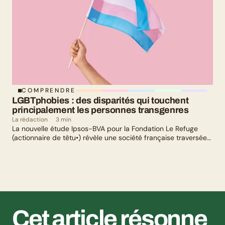
COMPRENDRE
LGBTphobies : des disparités qui touchent 
principalement les personnes transgenres
La rédaction
3 min
La nouvelle étude Ipsos-BVA pour la Fondation Le Refuge
(actionnaire de têtu•) révèle une société française traversée
par un paradoxe : alors qu’une large majorité de Français
soutient les actions de lutte contre les LGBTphobies, les
questions liées à la transidentité continuent de susciter
méfiance et rejet.
Cet article résonne 