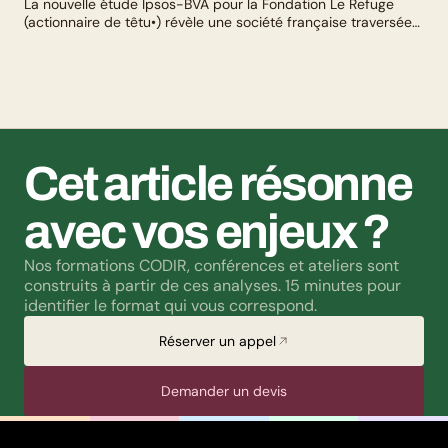
La nouvelle étude Ipsos-BVA pour la Fondation Le Refuge
(actionnaire de têtu•) révèle une société française traversée
par un paradoxe : alors qu’une large majorité de Français
soutient les actions de lutte contre les LGBTphobies, les
questions liées à la transidentité continuent de susciter
méfiance et rejet.
Cet article résonne 
avec vos enjeux ?
Nos formations CODIR, conférences et ateliers sont 
construits à partir de ces analyses. 15 minutes pour 
identifier le format qui vous correspond.
Réserver un appel
Demander un devis