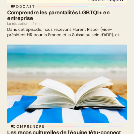
PODCAST
Comprendre les parentalités LGBTQI+ en 
entreprise
La rédaction
1 min
Dans cet épisode, nous recevons Florent Rispoli (vice-
président HR pour la France et la Suisse au sein d'ADP), et
Mélanie Lafuma (co-fondatrice de Senza) qui nous parlent de
leurs parcours de parents LGBTQ+.
COMPRENDRE
Les recos culturelles de l’équipe têtu•connect 