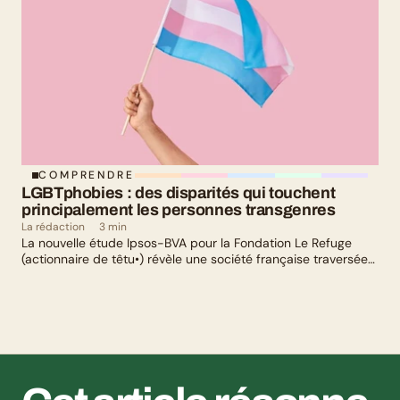
COMPRENDRE
LGBTphobies : des disparités qui touchent 
principalement les personnes transgenres
La rédaction
3 min
La nouvelle étude Ipsos-BVA pour la Fondation Le Refuge
(actionnaire de têtu•) révèle une société française traversée
par un paradoxe : alors qu’une large majorité de Français
soutient les actions de lutte contre les LGBTphobies, les
questions liées à la transidentité continuent de susciter
méfiance et rejet.