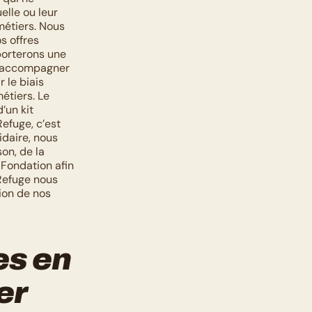
lle ou leur 
étiers. Nous 
 offres 
orterons une 
 d’accompagner 
le biais 
étiers. Le 
un kit 
fuge, c’est 
daire, nous 
n, de la 
 Fondation afin 
Refuge nous 
on de nos 
s en 
r 