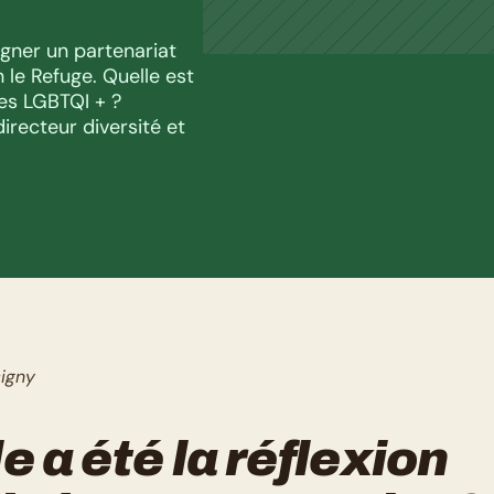
gner un partenariat 
le Refuge. Quelle est 
es LGBTQI + ? 
recteur diversité et 
igny
e a été la réflexion 