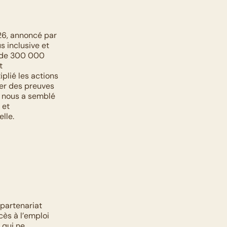
26, annoncé par 
 inclusive et 
s de 300 000 
 
plié les actions 
er des preuves 
l nous a semblé 
et 
lle.
partenariat 
ès à l’emploi 
qui ne 