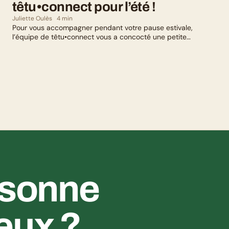
têtu•connect pour l’été !
Juliette Oulès
4 min
Pour vous accompagner pendant votre pause estivale,
l’équipe de têtu•connect vous a concocté une petite
sélection culturelle. Livres, série, musique et exposition
culturelle : il y en a pour tous les goûts !
ésonne 
eux ?