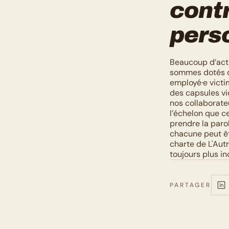
contr
pers
Beaucoup d’actio
sommes dotés d’
employé·e victi
des capsules vid
nos collaborateu
l’échelon que ces
prendre la paro
chacune peut êtr
charte de L'Aut
toujours plus in
PARTAGER