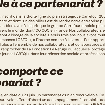
ale à ce partenariat ?
’inscrit dans la droite ligne du plan stratégique Carrefour 20
d et dont l’un des piliers est de rendre notre entreprise plus
 faut bien avoir à l’esprit que le groupe Carrefour emploie plu
vers le monde, dont 100 000 en France. Nos collaborateurs et
sont à l’image de la société. Depuis trois ans, nous avons multi
ersonnes LGBTQI +, à l’interne comme à l’externe. Pour apport
ibles à l’ensemble de nos collaborateurs et collaboratrices, i
 rapprocher de La Fondation Le Refuge qui accueille, protège 
jeunes LGBTQI + dans leur réinsertion sociale et professionne
comporte ce 
nariat ?
, en date du 23 juin, un partenariat d’un an renouvelable. Ce 
urs volets. Tout d’abord un accompagnement à l’emploi. L’acc
es principales portes de réinsertion pour les jeunes LGBTQI + 