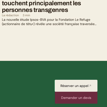
touchent principalement les 
personnes transgenres
La rédaction
3 min
La nouvelle étude Ipsos-BVA pour la Fondation Le Refuge
(actionnaire de têtu•) révèle une société française traversée
par un paradoxe : alors qu’une large majorité de Français
soutient les actions de lutte contre les LGBTphobies, les
questions liées à la transidentité continuent de susciter
méfiance et rejet.
Réserver un appel
Demander un devis