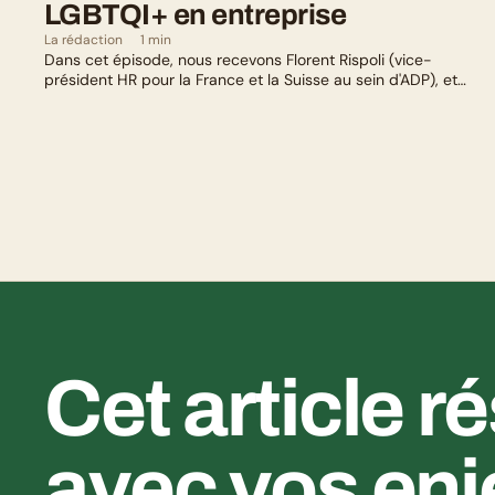
LGBTQI+ en entreprise
La rédaction
1 min
Dans cet épisode, nous recevons Florent Rispoli (vice-
président HR pour la France et la Suisse au sein d'ADP), et
Mélanie Lafuma (co-fondatrice de Senza) qui nous parlent de
leurs parcours de parents LGBTQ+.
Cet article r
avec vos enj