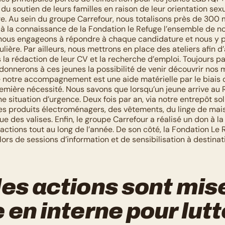
du soutien de leurs familles en raison de leur orientation sexue
re. Au sein du groupe Carrefour, nous totalisons près de 300 m
à la connaissance de la Fondation le Refuge l’ensemble de nos
nous engageons à répondre à chaque candidature et nous y p
ulière. Par ailleurs, nous mettrons en place des ateliers afin
la rédaction de leur CV et la recherche d’emploi. Toujours par 
 donnerons à ces jeunes la possibilité de venir découvrir nos m
 notre accompagnement est une aide matérielle par le biais d’
emière nécessité. Nous savons que lorsqu’un jeune arrive au Re
 situation d’urgence. Deux fois par an, via notre entrepôt soli
es produits électroménagers, des vêtements, du linge de maiso
que des valises. Enfin, le groupe Carrefour a réalisé un don à la
actions tout au long de l’année. De son côté, la Fondation Le 
rs de sessions d’information et de sensibilisation à destinati
es actions sont mise
 en interne pour lutte