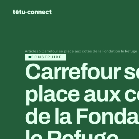
Articles
Carrefour se place aux côtés de la Fondation le Refuge
CONSTRUIRE
Carrefour se
place aux c
de la Fondat
le Refuge