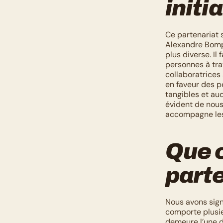
initi
Ce partenariat s
Alexandre Bompar
plus diverse. Il
personnes à tra
collaboratrices 
en faveur des p
tangibles et aud
évident de nous
accompagne les 
Que 
parte
Nous avons signé
comporte plusie
demeure l’une d