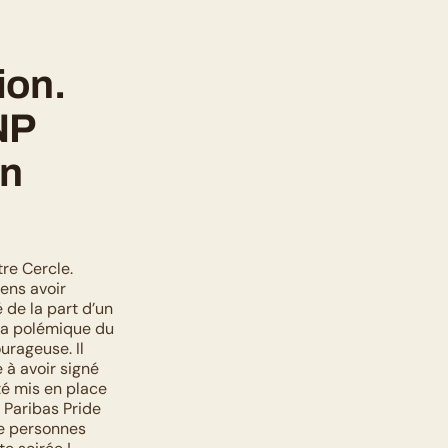
on. 
P 
n 
e Cercle. 
ens avoir 
de la part d’un 
la polémique du 
rageuse. Il 
 à avoir signé 
é mis en place 
Paribas Pride 
e personnes 