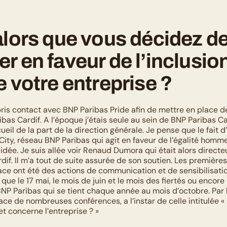
alors que vous décidez de
r en faveur de l’inclusion
e votre entreprise ?
i pris contact avec BNP Paribas Pride afin de mettre en place d
bas Cardif. A l’époque j’étais seule au sein de BNP Paribas Card
eil de la part de la direction générale. Je pense que le fait d’
ty, réseau BNP Paribas qui agit en faveur de l’égalité homm
dée. Je suis allée voir Renaud Dumora qui était alors directeu
if. Il m’a tout de suite assurée de son soutien. Les premières 
ace ont été des actions de communication et de sensibilisatio
e que le 17 mai, le mois de juin et le mois des fiertés ou encore
BNP Paribas qui se tient chaque année au mois d’octobre. Par l
ce de nombreuses conférences, a l’instar de celle intitulée « 
t concerne l’entreprise ? »