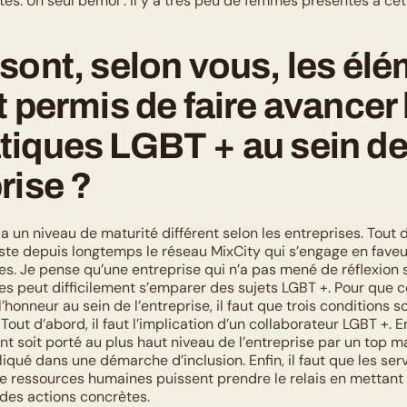
es. Un seul bémol : il y a très peu de femmes présentes à cett
sont, selon vous, les élé
t permis de faire avancer l
iques LGBT + au sein de 
rise ?
 a un niveau de maturité différent selon les entreprises. Tout d
ste depuis longtemps le réseau MixCity qui s’engage en faveur 
Je pense qu’une entreprise qui n’a pas mené de réflexion sur
eut difficilement s’emparer des sujets LGBT +. Pour que ce
l’honneur au sein de l’entreprise, il faut que trois conditions s
out d’abord, il faut l’implication d’un collaborateur LGBT +. Ensu
t soit porté au plus haut niveau de l’entreprise par un top 
qué dans une démarche d’inclusion. Enfin, il faut que les serv
e ressources humaines puissent prendre le relais en mettant
 des actions concrètes.