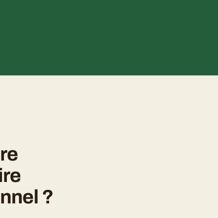
re 
re 
nnel ?