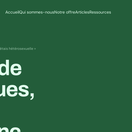
Accueil
Qui sommes-nous
Notre offre
Articles
Ressources
étais hétérosexuelle »
de 
es, 
nc 