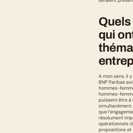
seraient présent
Quels 
qui on
thémat
entrep
A mon sens, il y
BNP Paribas exi
hommes-femmes. 
hommes-femmes p
puissent être à 
simultanément. T
que l’engagemen
résolument impli
opérationnels d
propositions et