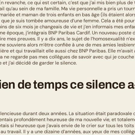
En revanche, ce qui est certain, c’est que j’ai mis bien plus de
ail qu’au sein de ma famille. Ma vie personnelle a pris un tour
 mariée et maman de trois enfants en bas âge (ils étaient alors
rs que je suis tombée amoureuse d’une femme. Cela a été pour
ns de six mois je changeais de vie et j’en informais mes enfa
me époque, j’intégrais BNP Paribas Cardif. Un nouveau poste da
re mes preuves. Il y a dix ans, le sujet de l’homosexualité n’ex
e me souviens alors m’être confiée à une de mes amies lesbien
ère et qui travaillait elle aussi chez BNP Paribas. Elle m’avait a
la ne regarde pas mes collègues de savoir avec qui je couche »
e et j’ai décidé de garder le silence.
n de temps ce silence a-t
ilencieuse durant deux années. La situation était paradoxale c
entais profondément heureuse de ma nouvelle vie, et totalem
tais si heureuse que j’avais envie de le crier sur tous les toits
e au travail. Il y a une dizaine d’années, aux yeux de mes collègu