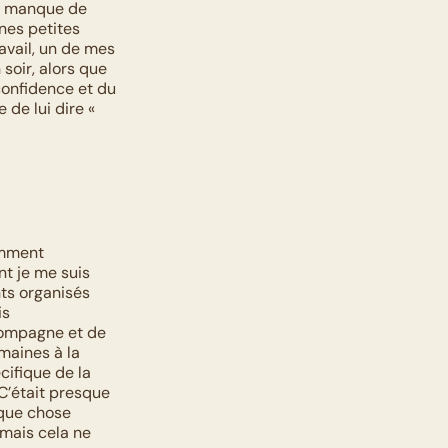
n manque de 
es petites 
avail, un de mes 
soir, alors que 
confidence et du 
de lui dire « 
mment 
t je me suis 
s organisés 
s 
ompagne et de 
aines à la 
cifique de la 
C’était presque 
lque chose 
mais cela ne 