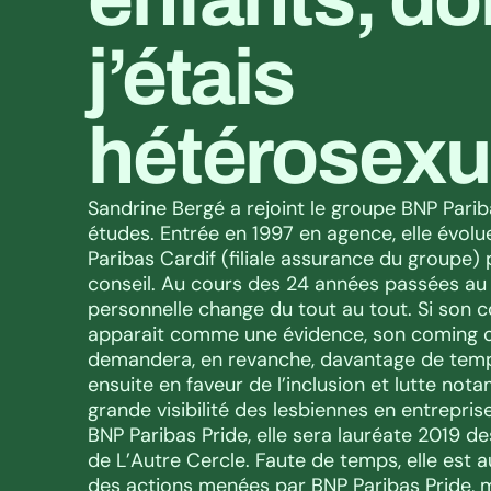
j’étais 
hétérosexue
Sandrine Bergé a rejoint le groupe BNP Pariba
études. Entrée en 1997 en agence, elle évol
Paribas Cardif (filiale assurance du groupe) 
conseil. Au cours des 24 années passées au s
personnelle change du tout au tout. Si son com
apparait comme une évidence, son coming out
demandera, en revanche, davantage de temps
ensuite en faveur de l’inclusion et lutte not
grande visibilité des lesbiennes en entrepris
BNP Paribas Pride, elle sera lauréate 2019 d
de L’Autre Cercle. Faute de temps, elle est au
des actions menées par BNP Paribas Pride, m