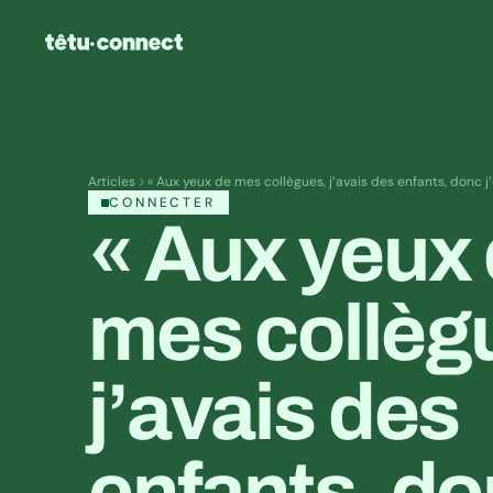
Articles
« Aux yeux de mes collègues, j’avais des enfants, donc j’
CONNECTER
« Aux yeux 
mes collègu
j’avais des 
enfants, do