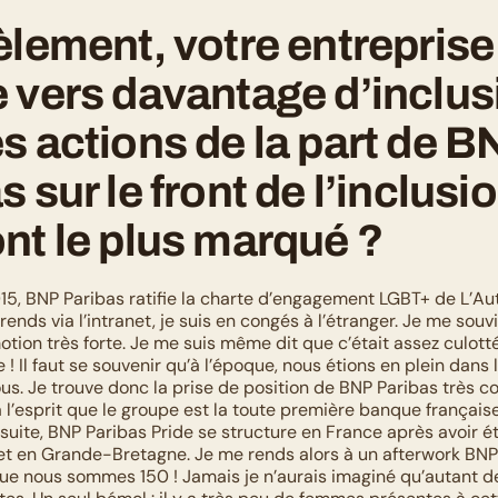
èlement, votre entreprise 
 vers davantage d’inclusi
s actions de la part de BN
 sur le front de l’inclusio
nt le plus marqué ?
15, BNP Paribas ratifie la charte d’engagement LGBT+ de L’Autr
rends via l’intranet, je suis en congés à l’étranger. Je me souvi
tion très forte. Je me suis même dit que c’était assez culotté 
! Il faut se souvenir qu’à l’époque, nous étions en plein dans 
s. Je trouve donc la prise de position de BNP Paribas très cou
à l’esprit que le groupe est la toute première banque française
suite, BNP Paribas Pride se structure en France après avoir ét
et en Grande-Bretagne. Je me rends alors à un afterwork BNP 
que nous sommes 150 ! Jamais je n’aurais imaginé qu’autant d