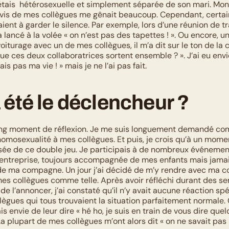
’étais  hétérosexuelle et simplement séparée de son mari. Mo
-vis de mes collègues me gênait beaucoup. Cependant, certain
ient à garder le silence. Par exemple, lors d’une réunion de tr
 lancé à la volée « on n’est pas des tapettes ! ». Ou encore, un 
voiturage avec un de mes collègues, il m’a dit sur le ton de la 
que ces deux collaboratrices sortent ensemble ? ». J’ai eu envie 
is pas ma vie ! » mais je ne l’ai pas fait.
 été le déclencheur ?
 long moment de réflexion. Je me suis longuement demandé co
mosexualité à mes collègues. Et puis, je crois qu’à un momen
ée de ce double jeu. Je participais à de nombreux événement
’entreprise, toujours accompagnée de mes enfants mais jamai
 ma compagne. Un jour j’ai décidé de m’y rendre avec ma c
mes collègues comme telle. Après avoir réfléchi durant des sem
de l’annoncer, j’ai constaté qu’il n’y avait aucune réaction spé
ègues qui tous trouvaient la situation parfaitement normale. 
is envie de leur dire « hé ho, je suis en train de vous dire que
La plupart de mes collègues m’ont alors dit « on ne savait pas 