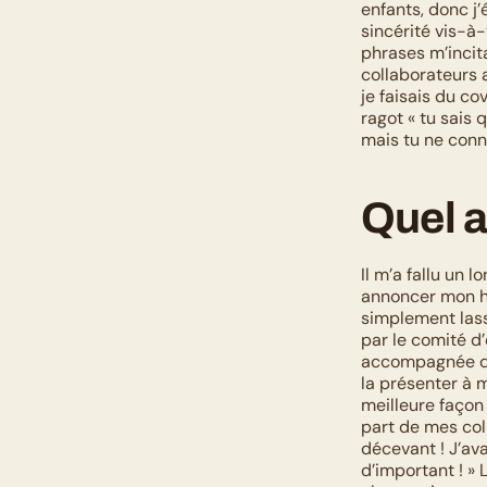
enfants, donc j
sincérité vis-à
phrases m’incita
collaborateurs a
je faisais du co
ragot « tu sais 
mais tu ne conna
Quel a
Il m’a fallu un
annoncer mon ho
simplement lass
par le comité d
accompagnée de
la présenter à 
meilleure façon 
part de mes coll
décevant ! J’ava
d’important ! » 