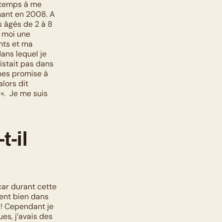
 temps à me 
nant en 2008. A 
 âgés de 2 à 8 
 moi une 
nts et ma 
ns lequel je 
istait pas dans 
nes promise à 
lors dit 
.  Je me suis 
-il 
ar durant cette 
ent bien dans 
 ! Cependant je 
es, j’avais des 