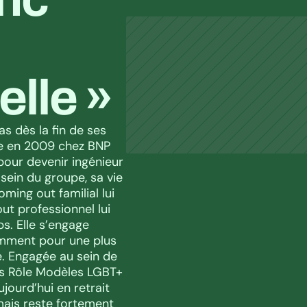
lle »
s dès la fin de ses 
ue en 2009 chez BNP 
pour devenir ingénieur 
ein du groupe, sa vie 
ing out familial lui 
 professionnel lui 
. Elle s’engage 
amment pour une plus 
e. Engagée au sein de 
es Rôle Modèles LGBT+ 
jourd’hui en retrait 
ais reste fortement 