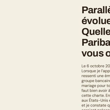
Parall
évolue
Quelle
Paribas
vous o
Le 6 octobre 20
Lorsque je l’app
ressenti une émo
groupe bancaire 
mariage pour tou
faut bien avoir 
cette charte. En
aux États-Unis 
et je constate 