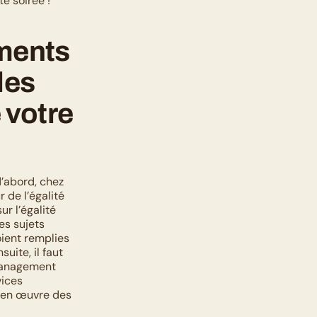
e soirée !
ments 
es 
votre 
’abord, chez 
de l’égalité 
 l’égalité 
s sujets 
oient remplies 
ite, il faut 
management 
ices 
 en œuvre des 