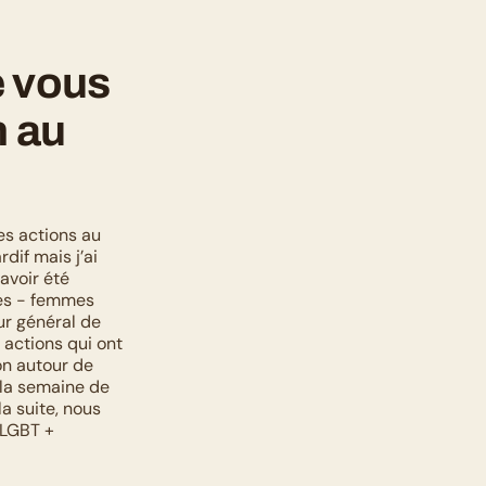
 vous 
 au 
es actions au 
if mais j’ai 
avoir été 
es - femmes 
r général de 
actions qui ont 
n autour de 
 la semaine de 
a suite, nous 
LGBT + 