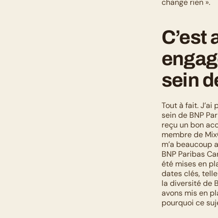
change rien ».
C’est 
engage
sein d
Tout à fait. J’a
sein de BNP Pari
reçu un bon accu
membre de MixCi
m’a beaucoup ai
BNP Paribas Card
été mises en pl
dates clés, tell
la diversité de 
avons mis en pla
pourquoi ce suje