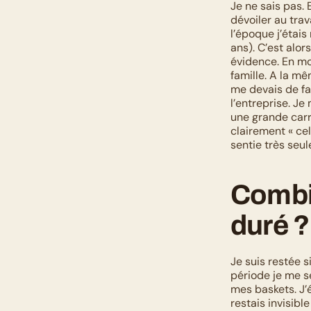
Je ne sais pas. 
dévoiler au trav
l’époque j’étais
ans). C’est alo
évidence. En moi
famille. A la mê
me devais de fai
l’entreprise. J
une grande carri
clairement « ce
sentie très seul
Combie
duré ?
Je suis restée s
période je me s
mes baskets. J’é
restais invisibl