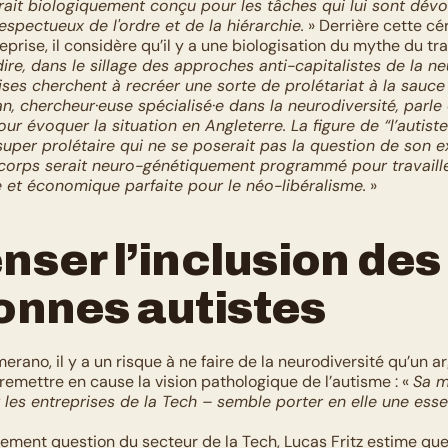
ait biologiquement conçu pour les tâches qui lui sont dévol
espectueux de l'ordre et de la hiérarchie.
 » Derrière cette cé
prise, il considère qu’il y a une biologisation du mythe du tra
ire, dans le sillage des approches anti-capitalistes de la neu
ises cherchent à recréer une sorte de prolétariat à la sauce
 chercheur·euse spécialisé·e dans la neurodiversité, parle
ur évoquer la situation en Angleterre. La figure de “l’autiste
super prolétaire qui ne se poserait pas la question de son ex
corps serait neuro-génétiquement programmé pour travailler
ue et économique parfaite pour le néo-libéralisme.
 »
ser l’inclusion des 
onnes autistes
erano, il y a un risque à ne faire de la neurodiversité qu’un a
emettre en cause la vision pathologique de l’autisme : « 
Sa m
es entreprises de la Tech – semble porter en elle une essen
alement question du secteur de la Tech, Lucas Fritz estime que 