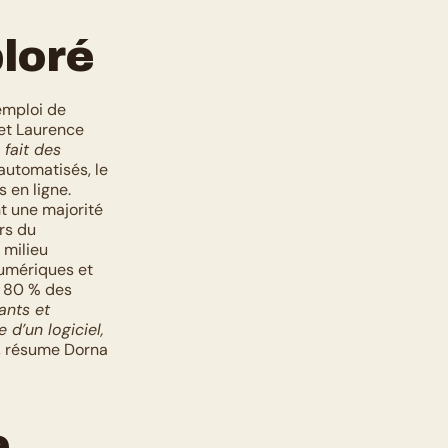
ploré
emploi de 
et Laurence 
fait des 
automatisés, le 
 en ligne. 
 une majorité 
rs du 
milieu 
umériques et 
 80 % des 
nts et 
d’un logiciel, 
, résume Dorna 
 