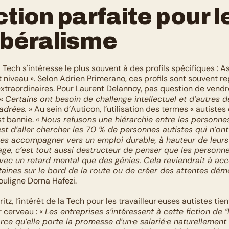
ction parfaite pour le
ibéralisme
 Tech s'intéresse le plus souvent à des profils spécifiques : As
 niveau ». Selon Adrien Primerano, ces profils sont souvent r
xtraordinaires. Pour Laurent Delannoy, pas question de vend
« 
Certains ont besoin de challenge intellectuel et d’autres d
cadrées.
 » Au sein d’Auticon, l’utilisation des termes « autistes
t bannie. « 
Nous refusons une hiérarchie entre les personnes 
st d’aller chercher les 70 % de personnes autistes qui n’ont
 les accompagner vers un emploi durable, à hauteur de leur
ge, c’est tout aussi destructeur de penser que les personnes
ec un retard mental que des génies. Cela reviendrait à accep
rtaines sur le bord de la route ou de créer des attentes dém
souligne Dorna Hafezi. 
tz, l’intérêt de la Tech pour les travailleur·euses autistes tien
 cerveau : « 
Les entreprises s’intéressent à cette fiction de
“
rce qu’elle porte la promesse d’un·e salarié·e naturellement