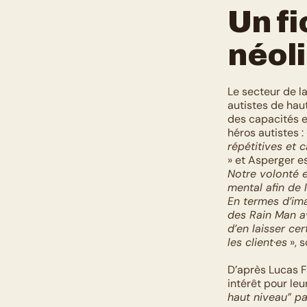
Un fi
néol
Le secteur de la
autistes de haut
des capacités e
héros autistes : 
répétitives et 
» et Asperger es
Notre volonté e
mental afin de
En termes d’ima
des Rain Man av
d’en laisser ce
les client·es
 », 
D’après Lucas Fri
intérêt pour leur
haut niveau” pa