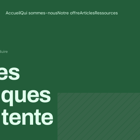
Accueil
Qui sommes-nous
Notre offre
Articles
Ressources
duire
es 
iques 
tente 