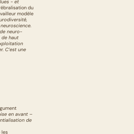
ues - et 
rébralisation du 
vailleur modèle 
rodiversité, 
 neuroscience. 
 de neuro-
 de haut 
ploitation 
. C’est une 
rgument 
ise en avant – 
tialisation de 
les 