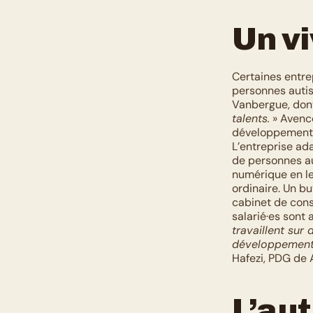
Un vi
Certaines entre
personnes autis
Vanbergue, dont 
talents.
 » Avenc
développement fu
L’entreprise ad
de personnes aut
numérique en le
ordinaire. Un b
cabinet de conse
salarié·es sont a
travaillent sur 
développement 
Hafezi, PDG de 
L’au