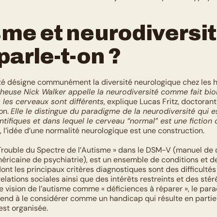
me et neurodiversité
parle-t-on ?
té désigne communément la diversité neurologique chez les h
heuse Nick Walker appelle la neurodiversité comme fait biol
 les cerveaux sont différents
, explique Lucas Fritz, doctorant
n. 
Elle le distingue du paradigme de la neurodiversité qui e
tifiques et dans lequel le cerveau “normal” est une fiction c
 l’idée d’une normalité neurologique est une construction. 
 Trouble du Spectre de l’Autisme » dans le DSM-V (manuel de d
éricaine de psychiatrie), est un ensemble de conditions et de
nt les principaux critères diagnostiques sont des difficultés 
relations sociales ainsi que des intérêts restreints et des stér
e vision de l’autisme comme « déficiences à réparer », le para
tend à le considérer comme un handicap qui résulte en partie 
est organisée. 