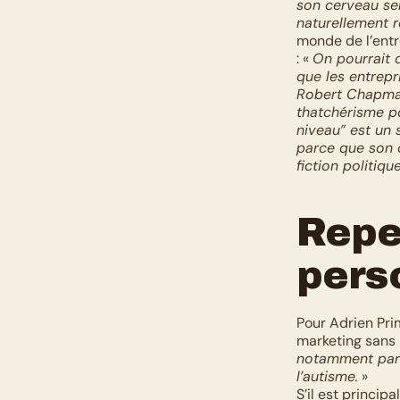
son cerveau ser
naturellement r
monde de l’entre
: « 
On pourrait d
que les entrepr
Robert Chapman,
thatchérisme po
niveau” est un 
parce que son 
fiction politiq
Repen
pers
Pour Adrien Prim
marketing sans r
notamment par l
l’autisme.
 » 
S’il est princip