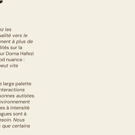
z les 
lité vers le 
nent à plus de 
tés sur la 
r Dorna Hafezi 
od nuance : 
eut vite 
 large palette 
teractions 
onnes autistes. 
environnement 
s à intensité 
ogues sont à 
esoin. Nous 
que certains 