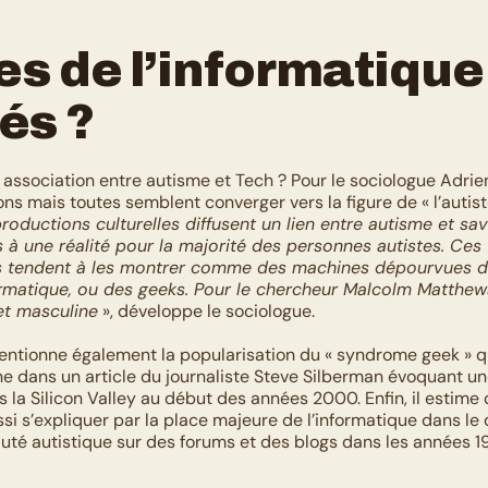
s de l’informatique 
és ?
 association entre autisme et Tech ? Pour le sociologue Adrien 
ons mais toutes semblent converger vers la figure de « l’autis
roductions culturelles diffusent un lien entre autisme et sav
à une réalité pour la majorité des personnes autistes. Ces 
s tendent à les montrer comme des machines dépourvues d’
ormatique, ou des geeks. Pour le chercheur Malcolm Matthew
et masculine
 », développe le sociologue. 
ntionne également la popularisation du « syndrome geek » qu
ine dans un article du journaliste Steve Silberman évoquant un
 la Silicon Valley au début des années 2000. Enfin, il estime q
ssi s’expliquer par la place majeure de l’informatique dans l
é autistique sur des forums et des blogs dans les années 19