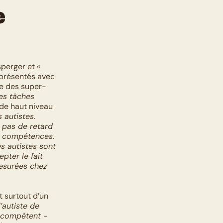
 
perger et « 
eprésentés avec 
re des super-
es tâches 
 de haut niveau 
autistes. 
 pas de retard 
s compétences. 
 autistes sont 
ter le fait 
esurées chez 
t surtout d’un 
l’autiste de 
 compétent - 