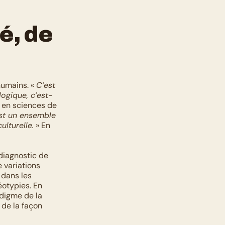
, de 
umains. « 
C’est 
ogique, c’est-
 en sciences de 
st un ensemble 
ulturelle.
 » En 
iagnostic de 
 variations 
dans les 
éotypies. En 
digme de la 
de la façon 