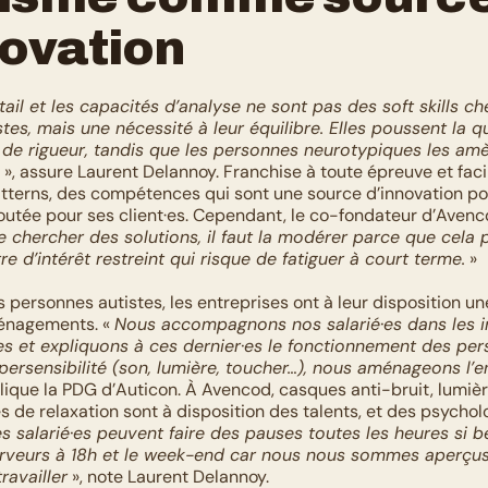
novation
ail et les capacités d’analyse ne sont pas des soft skills che
es, mais une nécessité à leur équilibre. Elles poussent la qua
de rigueur, tandis que les personnes neurotypiques les amè
 », assure Laurent Delannoy. Franchise à toute épreuve et facili
tterns, des compétences qui sont une source d’innovation pou
joutée pour ses client·es. Cependant, le co-fondateur d’Avenc
 chercher des solutions, il faut la modérer parce que cela p
e d’intérêt restreint qui risque de fatiguer à court terme.
 » 
es personnes autistes, les entreprises ont à leur disposition une
ménagements. « 
Nous accompagnons nos salarié·es dans les in
·es et expliquons à ces dernier·es le fonctionnement des pers
ypersensibilité (son, lumière, toucher…), nous aménageons l’
plique la PDG d’Auticon. À Avencod, casques anti-bruit, lumière
es de relaxation sont à disposition des talents, et des psychol
s salarié·es peuvent faire des pauses toutes les heures si b
rveurs à 18h et le week-end car nous nous sommes aperçus 
ravailler
 », note Laurent Delannoy. 