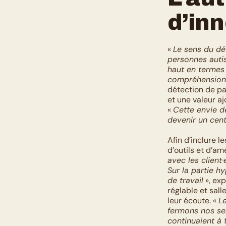
d’in
« 
Le sens du dét
personnes autist
haut en termes 
compréhension
détection de pa
et une valeur a
« 
Cette envie de
devenir un centr
Afin d’inclure l
d’outils et d’a
avec les client
Sur la partie h
de travail
 », ex
réglable et sall
leur écoute. « 
Le
fermons nos se
continuaient à t