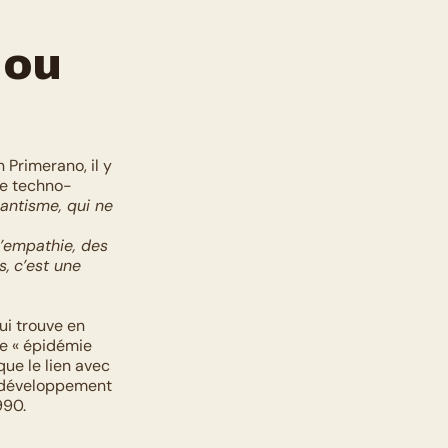
ou 
Primerano, il y 
te techno-
antisme, qui ne 
empathie, des 
s,
c’est une 
i trouve en 
e « épidémie 
ue le lien avec 
e développement 
90. 