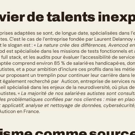
vier de talents inex
prises adaptées se sont, de longue date, spécialisées dans l’
tes. C’est le cas de l’entreprise fondée par Laurent Delannoy 
le slogan est : « 
La nature crée des différences, Avencod en 
od est spécialisée dans les missions de tests fonctionnels et 
ll stack, et les audits pour évaluer l’accessibilité de services
aptée comprend environ 85 % de salarié·es handicapé·es, dont
istes, et a pour ambition d’inclure ces profils dans les métie
ur proposant un tremplin pour continuer leur carrière dans le 
ut également recherché par  Auticon, entreprise de services n
il spécialisé dans les enjeux de la neurodiversité, où plus de
utistes. « 
La majorité de nos salarié·es autistes sont consulta
des problématiques confiées par nos client·es : mise en place 
applicatif, analyse et nettoyage de données, cybersécurité
Auticon en France. 
tisme comme source