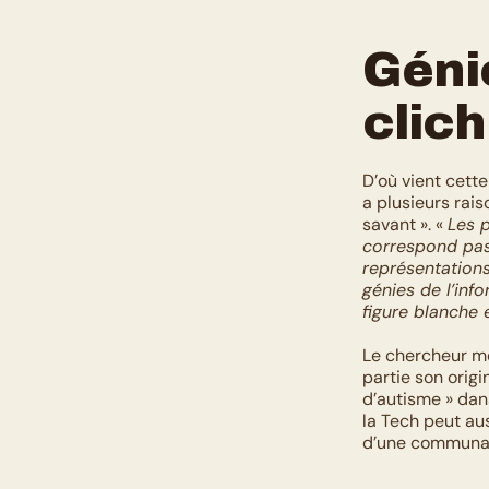
Génie
clich
D’où vient cette
a plusieurs rais
savant ». « 
Les p
correspond pas 
représentation
génies de l’inf
figure blanche 
Le chercheur me
partie son orig
d’autisme » dans
la Tech peut au
d’une communaut