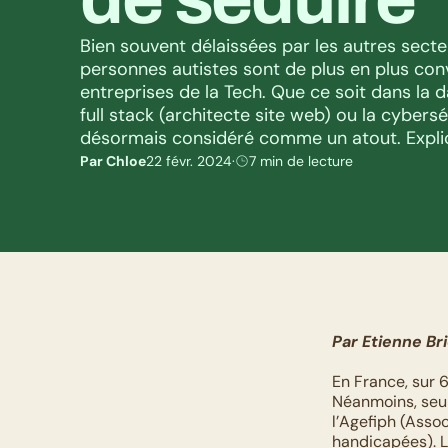
Bien souvent délaissées par les autres secteu
personnes autistes sont de plus en plus conv
entreprises de la Tech. Que ce soit dans la 
full stack (architecte site web) ou la cyberséc
désormais considéré comme un atout. Explic
Par Chloe
22 févr. 2024
·
7 min de lecture
Par Etienne Br
En France, sur 
Néanmoins, seu
l’Agefiph (Assoc
handicapées). L